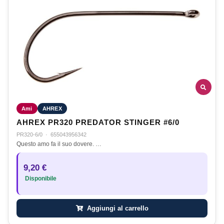
Ami
AHREX
AHREX PR320 PREDATOR STINGER #6/0
PR320-6/0
·
655043956342
Questo amo fa il suo dovere. …
9,20 €
Disponibile
Aggiungi al carrello