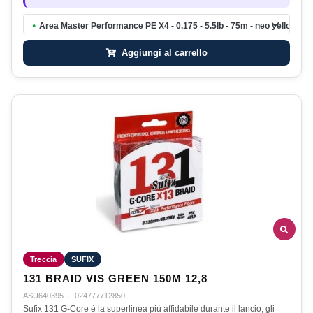
Area Master Performance PE X4 - 0.175 - 5.5lb - 75m - neo yellow
●
Aggiungi al carrello
Treccia
SUFIX
131 BRAID VIS GREEN 150M 12,8
ASU640395
·
024777712850
Sufix 131 G-Core è la superlinea più affidabile durante il lancio, gli