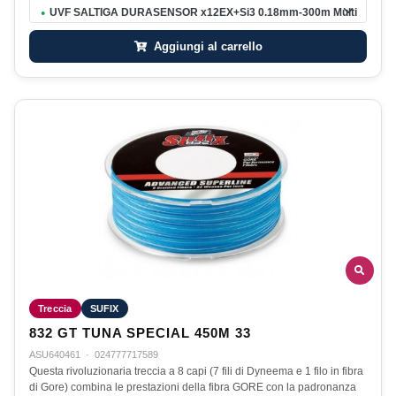
UVF SALTIGA DURASENSOR x12EX+Si3 0.18mm-300m Multi
●
Aggiungi al carrello
Treccia
SUFIX
832 GT TUNA SPECIAL 450M 33
ASU640461
·
024777717589
Questa rivoluzionaria treccia a 8 capi (7 fili di Dyneema e 1 filo in fibra
di Gore) combina le prestazioni della fibra GORE con la padronanza