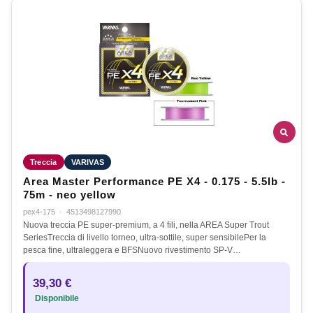
Treccia
VARIVAS
Area Master Performance PE X4 - 0.175 - 5.5lb -
75m - neo yellow
pex4-175
·
4513498127990
Nuova treccia PE super-premium, a 4 fili, nella AREA Super Trout
SeriesTreccia di livello torneo, ultra-sottile, super sensibilePer la
pesca fine, ultraleggera e BFSNuovo rivestimento SP-V…
39,30 €
Disponibile