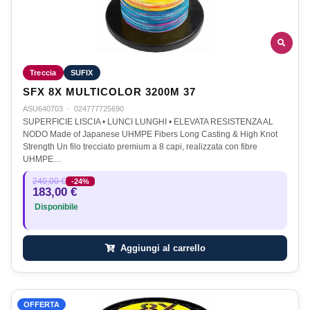
Treccia
SUFIX
SFX 8X MULTICOLOR 3200M 37
ASU640703
·
024777725690
SUPERFICIE LISCIA • LUNCI LUNGHI • ELEVATA RESISTENZA AL
NODO Made of Japanese UHMPE Fibers Long Casting & High Knot
Strength Un filo trecciato premium a 8 capi, realizzata con fibre
UHMPE…
240,00 €
-24%
183,00 €
Disponibile
Aggiungi al carrello
OFFERTA