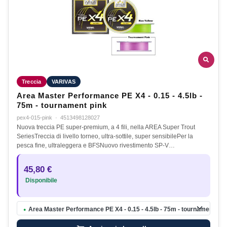
Treccia
VARIVAS
Area Master Performance PE X4 - 0.15 - 4.5lb -
75m - tournament pink
pex4-015-pink
·
4513498128027
Nuova treccia PE super-premium, a 4 fili, nella AREA Super Trout
SeriesTreccia di livello torneo, ultra-sottile, super sensibilePer la
pesca fine, ultraleggera e BFSNuovo rivestimento SP-V…
45,80 €
Disponibile
Area Master Performance PE X4 - 0.15 - 4.5lb - 75m - tournament pin
●