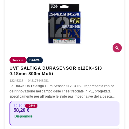
Treccia
DAIWA
UVF SALTIGA DURASENSOR x12EX+Si3
0.18mm-300m Multi
12245318
·
043178448281
La Daiwa UV FSaltiga Dura Sensor ×12EX+Si3 rappresenta l'apice
dell'innovazione nel campo delle linee trecciate in PE, progettata
specificamente per affrontare le sfide più impegnative della pesca…
79,10 €
-26%
58,20 €
Disponibile