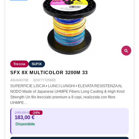
Treccia
SUFIX
SFX 8X MULTICOLOR 3200M 33
ASU640768
·
024777725683
SUPERFICIE LISCIA • LUNCI LUNGHI • ELEVATA RESISTENZA AL
NODO Made of Japanese UHMPE Fibers Long Casting & High Knot
Strength Un filo trecciato premium a 8 capi, realizzata con fibre
UHMPE…
240,00 €
-24%
183,00 €
Disponibile