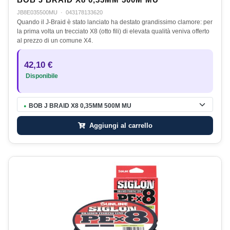
BOB J BRAID X8 0,35MM 500M MU
JB8E035500MU
·
043178133620
Quando il J-Braid è stato lanciato ha destato grandissimo clamore: per
la prima volta un trecciato X8 (otto fili) di elevata qualità veniva offerto
al prezzo di un comune X4.
42,10 €
Disponibile
BOB J BRAID X8 0,35MM 500M MU
●
Aggiungi al carrello