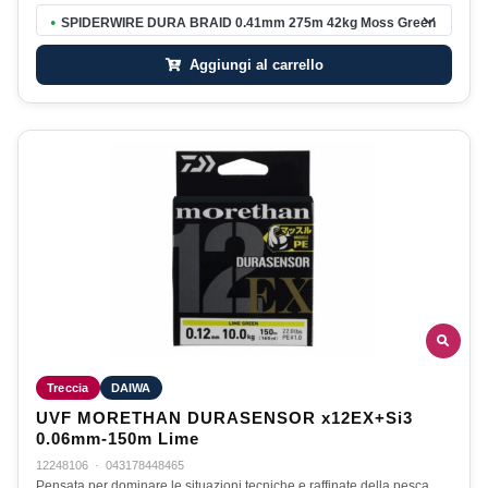
SPIDERWIRE DURA BRAID 0.41mm 275m 42kg Moss Green
●
Aggiungi al carrello
Treccia
DAIWA
UVF MORETHAN DURASENSOR x12EX+Si3
0.06mm-150m Lime
12248106
·
043178448465
Pensata per dominare le situazioni tecniche e raffinate della pesca