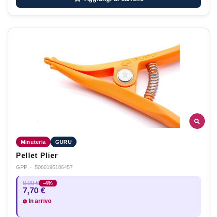
Minuteria
GURU
Pellet Plier
GPP
·
5060196186457
8,00 €
-4%
7,70 €
In arrivo