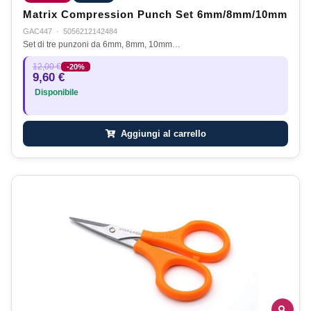
Matrix Compression Punch Set 6mm/8mm/10mm
GAC447
·
5056212142484
Set di tre punzoni da 6mm, 8mm, 10mm…
12,00 €
-20%
9,60 €
Disponibile
Aggiungi al carrello