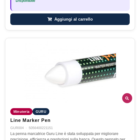
Disponibile
Aggiungi al carrello
Minuteria
GURU
Line Marker Pen
GUR004
·
5056400221151
La penna marcatrice Guru Line è stata sviluppata per migliorare
precisione, efficienza e prestazioni sulla banca. Questo pennato per