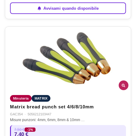
Avvisami quando disponibile
Minuteria
MATRIX
Matrix bread punch set 4/6/8/10mm
GAC354
·
5056212103447
Misure punzoni: 4mm, 6mm, 8mm & 10mm …
7,50 €
-1%
7,40 €