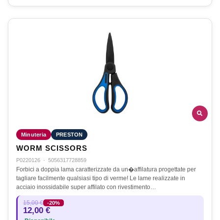
Minuteria
PRESTON
WORM SCISSORS
P0220126
·
5056317728859
Forbici a doppia lama caratterizzate da un�affilatura progettate per
tagliare facilmente qualsiasi tipo di verme! Le lame realizzate in
acciaio inossidabile super affilato con rivestimento…
15,00 €
-20%
12,00 €