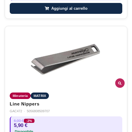
Aggiungi al carrello
Minuteria
MATRIX
Line Nippers
GAC472
·
5056808509707
6,00 €
-2%
5,90 €
Disponibile