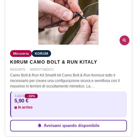
Minuteria
KORUM
K0RUM CAMO BOLT & RUN KITALY
K0310075
·
5055977482071
Camo Bolt & Run Kit SmallIl kit Camo Bolt & Run fornisce tutto il
necessario per creare una configurazione sicura e semifissa con il
massimo in termini di occultamento mimetico. La…
7,00 €
-16%
5,90 €
In arrivo
Avvisami quando disponibile