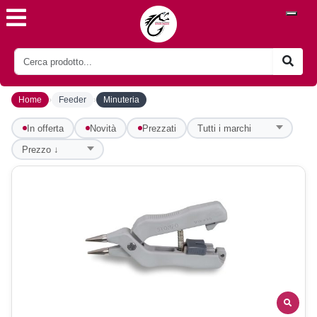
›
›
Home
Feeder
Minuteria
In offerta
Novità
Prezzati