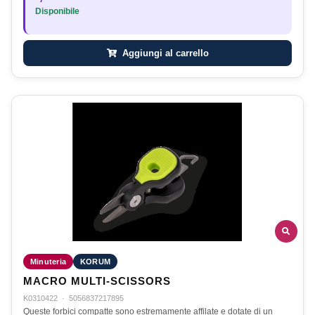
Disponibile
Aggiungi al carrello
Minuteria
KORUM
MACRO MULTI-SCISSORS
K0310422
·
5056837217895
Queste forbici compatte sono estremamente affilate e dotate di un