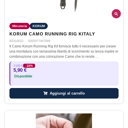
Minuteria
KORUM
KORUM CAMO RUNNING RIG KITALY
K0310022
·
5055977467689
Il Camo Korum Running Rig Kit fornisce tutto il necessario per creare
una montatura con lamassima libertà di scorrimento su lenza madre in
combinazione con una colorazione Camo che lo rende…
7,00 €
-16%
5,90 €
Disponibile
Aggiungi al carrello