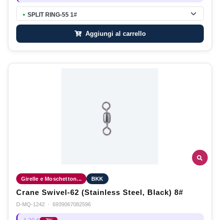
SPLIT RING-55 1#
●
Aggiungi al carrello
Girelle e Moschetton...
BKK
Crane Swivel-62 (Stainless Steel, Black) 8#
D-MQ-1242
·
6939067082596