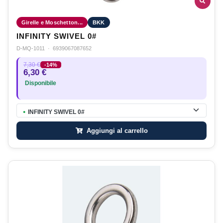
Girelle e Moschetton...
BKK
INFINITY SWIVEL 0#
D-MQ-1011
·
6939067087652
7,30 €
-14%
6,30 €
Disponibile
INFINITY SWIVEL 0#
●
Aggiungi al carrello