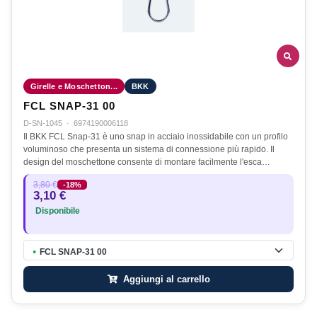
Girelle e Moschetton...
BKK
FCL SNAP-31 00
D-SN-1045
·
6974190006118
Il BKK FCL Snap-31 è uno snap in acciaio inossidabile con un profilo
voluminoso che presenta un sistema di connessione più rapido. Il
design del moschettone consente di montare facilmente l'esca…
3,80 €
-18%
3,10 €
Disponibile
FCL SNAP-31 00
●
Aggiungi al carrello