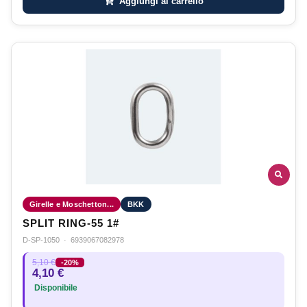
Aggiungi al carrello
Girelle e Moschetton...
BKK
SPLIT RING-55 1#
D-SP-1050
·
6939067082978
5,10 €
-20%
4,10 €
Disponibile