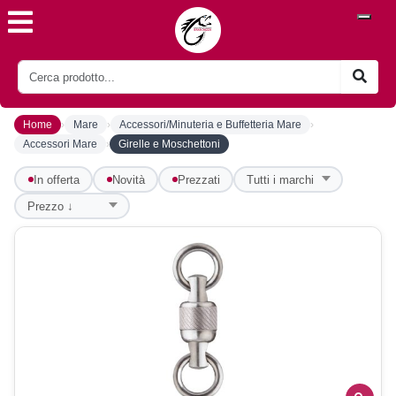
›
›
›
Home
Mare
Accessori/Minuteria e Buffetteria Mare
›
Accessori Mare
Girelle e Moschettoni
In offerta
Novità
Prezzati