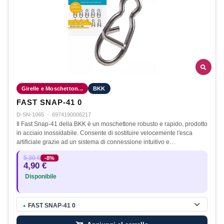
Girelle e Moschetton...
BKK
FAST SNAP-41 0
D-SN-1065
·
6974190006217
Il Fast Snap-41 della BKK è un moschettone robusto e rapido, prodotto
in acciaio inossidabile. Consente di sostituire velocemente l'esca
artificiale grazie ad un sistema di connessione intuitivo e…
5,30 €
-8%
4,90 €
Disponibile
FAST SNAP-41 0
●