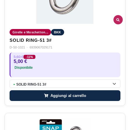
Girelle e Moschetton...
BKK
SOLID RING-51 3#
D-S0-1021
·
6939067029171
5,60 €
-11%
5,00 €
Disponibile
SOLID RING-51 3#
●
Aggiungi al carrello