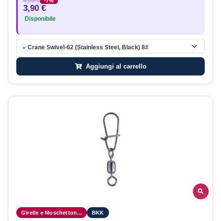
4,20 €
-7%
3,90 €
Disponibile
Crane Swivel-62 (Stainless Steel, Black) 8#
●
Aggiungi al carrello
Girelle e Moschetton...
BKK