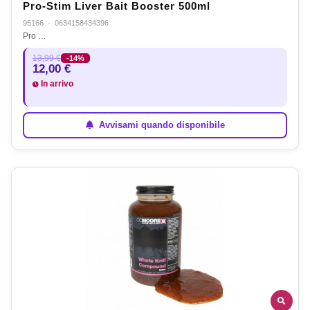
Pro-Stim Liver Bait Booster 500ml
95166
·
0634158434396
Pro …
13,99 €
-14%
12,00 €
In arrivo
Avvisami quando disponibile