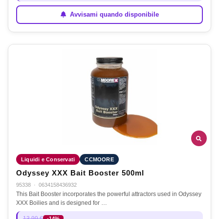
Avvisami quando disponibile
Liquidi e Conservati
CCMOORE
Odyssey XXX Bait Booster 500ml
95338
·
0634158436932
This Bait Booster incorporates the powerful attractors used in Odyssey
XXX Boilies and is designed for …
13,99 €
-14%