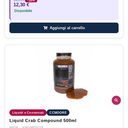
14,99 €
-18%
12,30 €
Disponibile
Aggiungi al carrello
Liquidi e Conservati
CCMOORE
Liquid Crab Compound 500ml
90038
·
634158555718