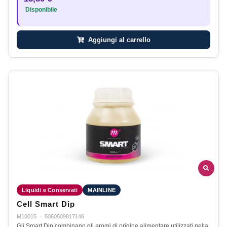
Disponibile
Aggiungi al carrello
Liquidi e Conservati
MAINLINE
Cell Smart Dip
M10015
·
5060509817146
Gli Smart Dip combinano gli aromi di origine alimentare utilizzati nella