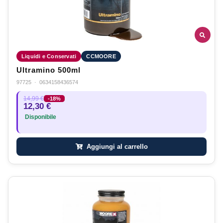
Liquidi e Conservati
CCMOORE
Ultramino 500ml
97725
·
0634158436574
14,99 €
-18%
12,30 €
Disponibile
Aggiungi al carrello