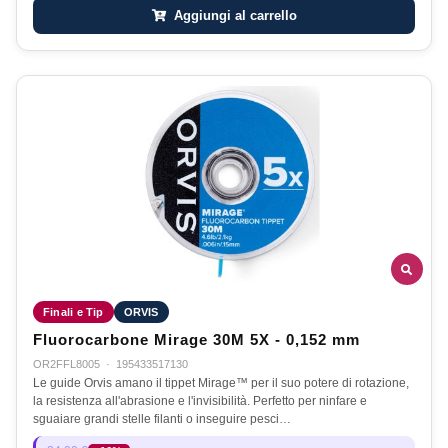
Aggiungi al carrello
Finali e Tip
ORVIS
Fluorocarbone Mirage 30M 5X - 0,152 mm
OR2FFL8005
·
195433517130
Le guide Orvis amano il tippet Mirage™ per il suo potere di rotazione,
la resistenza all'abrasione e l'invisibilità. Perfetto per ninfare e
sguaiare grandi stelle filanti o inseguire pesci…