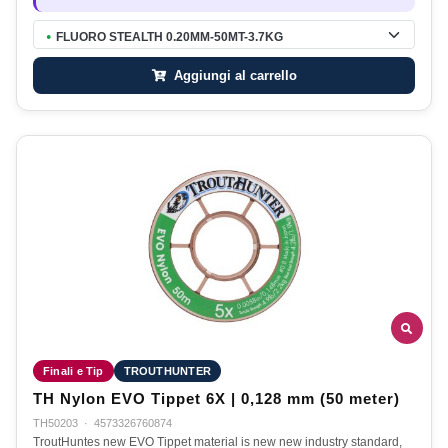
FLUORO STEALTH 0.20MM-50MT-3.7KG
●
Aggiungi al carrello
Finali e Tip
TROUTHUNTER
TH Nylon EVO Tippet 6X | 0,128 mm (50 meter)
TH50203
·
4573326760874
TroutHuntes new EVO Tippet material is new new industry standard,