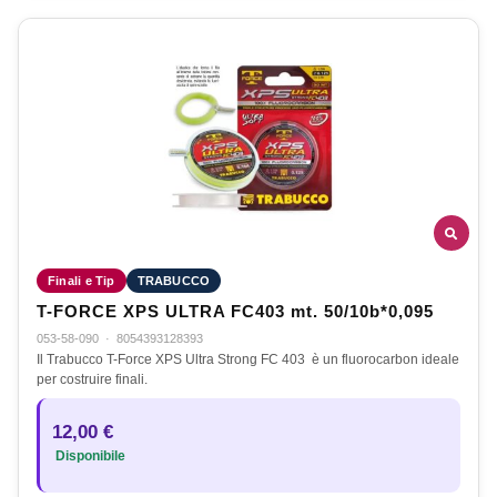
Finali e Tip
TRABUCCO
T-FORCE XPS ULTRA FC403 mt. 50/10b*0,095
053-58-090
·
8054393128393
Il Trabucco T-Force XPS Ultra Strong FC 403 è un fluorocarbon ideale
per costruire finali.
12,00 €
Disponibile