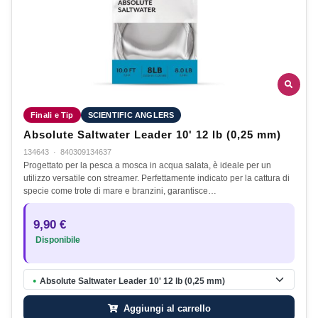
Finali e Tip
SCIENTIFIC ANGLERS
Absolute Saltwater Leader 10' 12 lb (0,25 mm)
134643
·
840309134637
Progettato per la pesca a mosca in acqua salata, è ideale per un
utilizzo versatile con streamer. Perfettamente indicato per la cattura di
specie come trote di mare e branzini, garantisce…
9,90 €
Disponibile
Absolute Saltwater Leader 10' 12 lb (0,25 mm)
●
Aggiungi al carrello