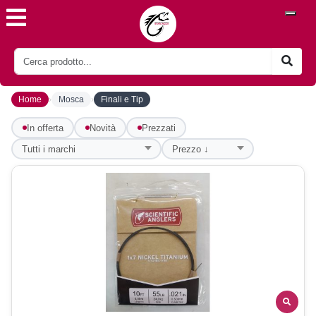
›
›
Home
Mosca
Finali e Tip
In offerta
Novità
Prezzati