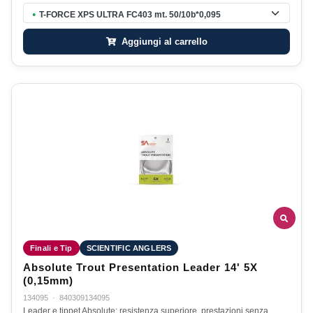
T-FORCE XPS ULTRA FC403 mt. 50/10b*0,095
●
Aggiungi al carrello
Finali e Tip
SCIENTIFIC ANGLERS
Absolute Trout Presentation Leader 14' 5X
(0,15mm)
134095
·
840309134095
Leader e tippet Absolute: resistenza superiore, prestazioni senza