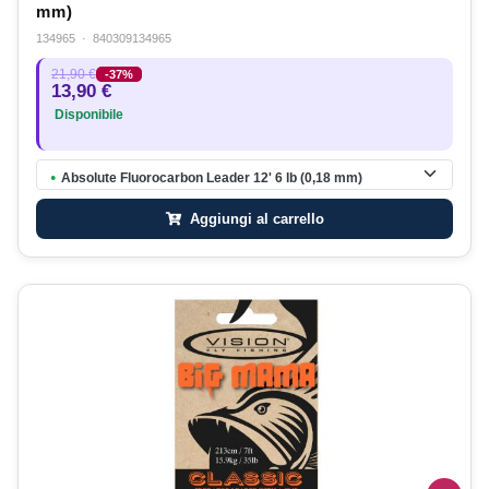
mm)
134965
·
840309134965
21,90 €
-37%
13,90 €
Disponibile
Absolute Fluorocarbon Leader 12' 6 lb (0,18 mm)
●
Aggiungi al carrello