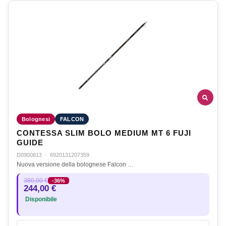
Bolognesi
FALCON
CONTESSA SLIM BOLO MEDIUM MT 6 FUJI
GUIDE
D0900813
·
6920131207359
Nuova versione della bolognese Falcon …
380,00 €
-36%
244,00 €
Disponibile