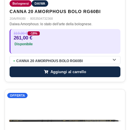
Bolognesi
DAIWA
CANNA 20 AMORPHOUS BOLO RG60BI
20AVR60BI
·
8053504732368
Daiwa Amorphous: lo stato dell'arte della bolognese.
319,00 €
-18%
261,00 €
Disponibile
CANNA 20 AMORPHOUS BOLO RG60BI
●
Aggiungi al carrello
OFFERTA