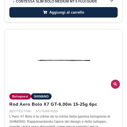
CONTESSA SLIM BOLO MEDIUM MT 6 FUJI GUIDE
●
Aggiungi al carrello
Bolognesi
SHIMANO
Rod Aero Bolo X7 GT-6,00m 15-25g 6pc
AEX7TEGTH60
·
8717009874205
L'Aero X7 Bolo è la crème de la crème della gamma bolognese di
SHIMANO. Rappresentando l'apice del design e dello sviluppo,
queste canne sono disponibili come grezzi semplici per la…