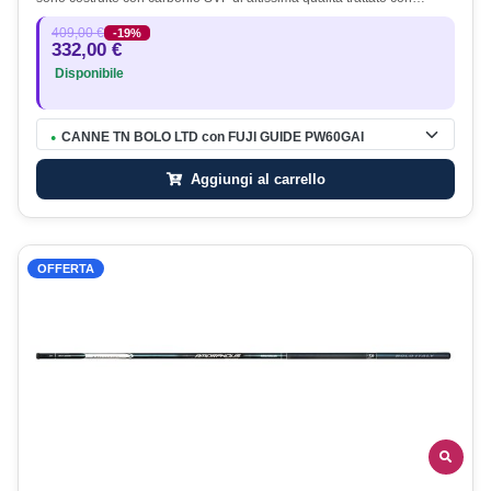
409,00 €
-19%
332,00 €
Disponibile
CANNE TN BOLO LTD con FUJI GUIDE PW60GAI
●
Aggiungi al carrello
OFFERTA