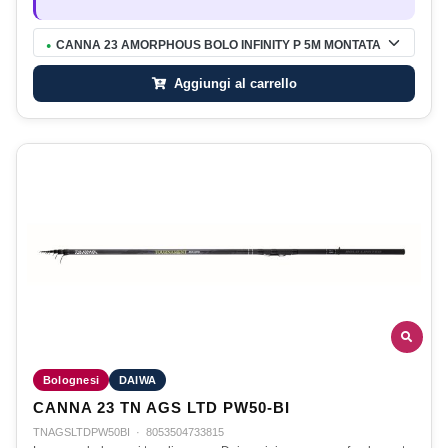
CANNA 23 AMORPHOUS BOLO INFINITY P 5M MONTATA
●
Aggiungi al carrello
Bolognesi
DAIWA
CANNA 23 TN AGS LTD PW50-BI
TNAGSLTDPW50BI
·
8053504733815