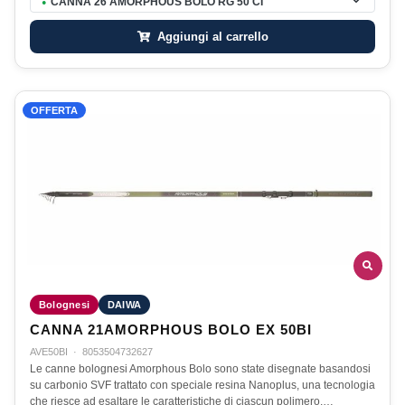
CANNA 26 AMORPHOUS BOLO RG 50 CI
●
Aggiungi al carrello
OFFERTA
Bolognesi
DAIWA
CANNA 21AMORPHOUS BOLO EX 50BI
AVE50BI
·
8053504732627
Le canne bolognesi Amorphous Bolo sono state disegnate basandosi
su carbonio SVF trattato con speciale resina Nanoplus, una tecnologia
che riesce ad esaltare le caratteristiche di ciascun polimero,…