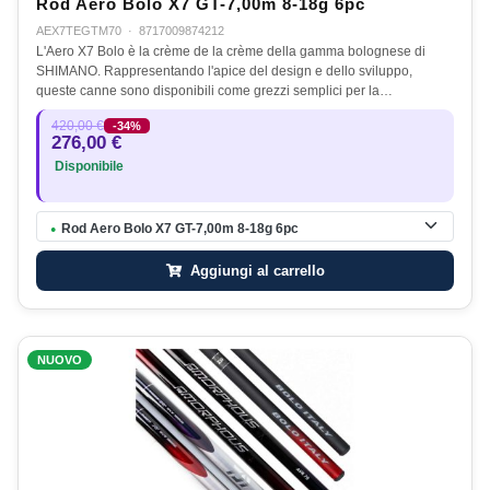
Rod Aero Bolo X7 GT-7,00m 8-18g 6pc
AEX7TEGTM70
·
8717009874212
L'Aero X7 Bolo è la crème de la crème della gamma bolognese di
SHIMANO. Rappresentando l'apice del design e dello sviluppo,
queste canne sono disponibili come grezzi semplici per la…
420,00 €
-34%
276,00 €
Disponibile
Rod Aero Bolo X7 GT-7,00m 8-18g 6pc
●
Aggiungi al carrello
NUOVO