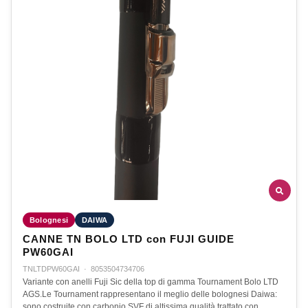
Bolognesi
DAIWA
CANNE TN BOLO LTD con FUJI GUIDE
PW60GAI
TNLTDPW60GAI
·
8053504734706
Variante con anelli Fuji Sic della top di gamma Tournament Bolo LTD
AGS.Le Tournament rappresentano il meglio delle bolognesi Daiwa:
sono costruite con carbonio SVF di altissima qualità trattato con…