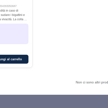
054393050687
dità in caso di
 sudare i bigattini e
a vivacità. La colla è
lore e non sporca le
ngi al carrello
Non ci sono altri prod