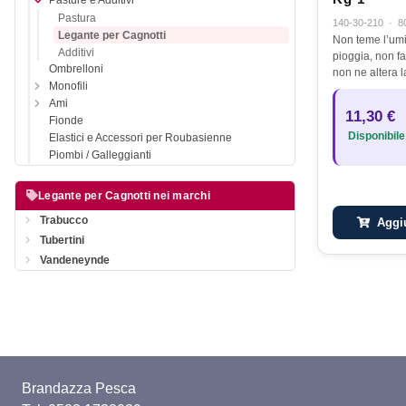
Pasture e Additivi
Pastura
140-30-210
·
8
Legante per Cagnotti
Non teme l’umi
Additivi
pioggia, non fa
Ombrelloni
non ne altera l
Monofili
inodore e inco
Ami
mani.
11,30 €
Fionde
Disponibile
Elastici e Accessori per Roubasienne
Piombi / Galleggianti
Legante per Cagnotti nei marchi
Trabucco
Aggiu
Tubertini
Vandeneynde
Brandazza Pesca