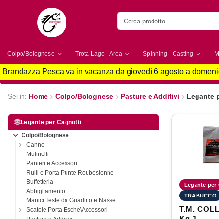
Colpo/Bolognese
Trota Lago - Area
Spinning - Casting
M
Brandazza Pesca va in vacanza da giovedì 6 agosto a domenic
Sei in:
Home
Colpo/Bolognese
Pasture e Additivi
Legante p
Legante per Cagnotti
Colpo/Bolognese
Canne
Mulinelli
Panieri e Accessori
Rulli e Porta Punte Roubesienne
Buffetteria
Legante per 
Abbigliamento
TRABUCCO
Manici Teste da Guadino e Nasse
T.M. COL
Scatole Porta Esche\Accessori
Kg 1