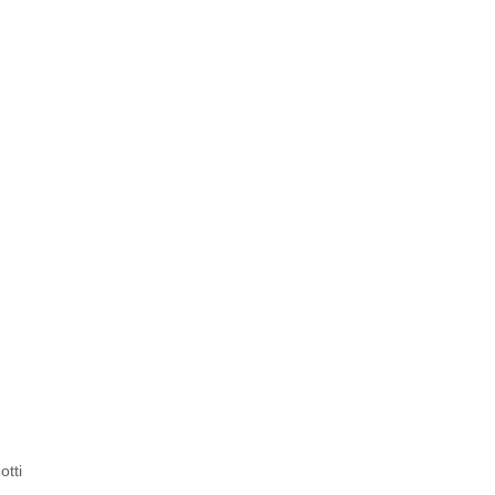
ld
otti