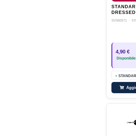
STANDAR
DRESSED 
REFLEX S
SVS60571
·
57
4,90 €
Disponibile
STANDARD
●
Aggiu