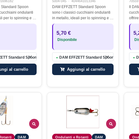
01696182
5004-045
·
4044641013346
70559
Standard Spoon
DAM EFFZETT Standard Spoon
Il DA
 cucchiaini ondulanti
sono i classici cucchiaini ondulanti
cucch
li per lo spinning e il
in metallo, ideali per lo spinning e il
offrir
 e siluro. Grazie alla
casting a luccio e siluro. Grazie alla
quand
icacia e versatilità,
loro elevata efficacia e versatilità,
grand
5,70 €
5,
o…
rappresentano…
con f
Disponibile
Dis
ETT Standard Spoon 10cm 60g Holographic Black
DAM EFFZETT Standard Spoon 8cm 45g Glitt
D
●
●
ngi al carrello
Aggiungi al carrello
Rotanti
DAM
Ondulanti e Rotanti
DAM
Ond