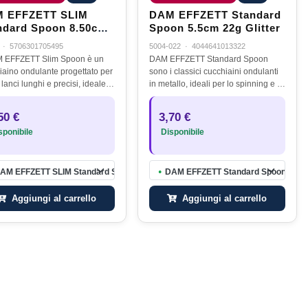
 EFFZETT SLIM
DAM EFFZETT Standard
ndard Spoon 8.50cm
Spoon 5.5cm 22g Glitter
 Holographic Black
·
5706301705495
5004-022
·
4044641013322
M EFFZETT Slim Spoon è un
DAM EFFZETT Standard Spoon
iaino ondulante progettato per
sono i classici cucchiaini ondulanti
e lanci lunghi e precisi, ideale
in metallo, ideali per lo spinning e il
o è necessario raggiungere
casting a luccio e siluro. Grazie alla
i distanze o pescare in acque
loro elevata efficacia e versatilità,
50 €
3,70 €
orte corrente.La sua…
rappresentano…
ponibile
Disponibile
lographic Black
AM EFFZETT SLIM Standard Spoon 8.50cm 24g Holographic Black
DAM EFFZETT Standard Spoon 5.5cm 
●
Aggiungi al carrello
Aggiungi al carrello