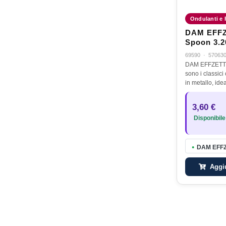
Ondulanti e 
DAM EFFZ
Spoon 3.2
Red Black
69590
·
57063
DAM EFFZETT 
sono i classici
in metallo, idea
casting a luccio
loro elevata eff
3,60 €
rappresentan
Disponibile
DAM EFFZE
●
Aggiu