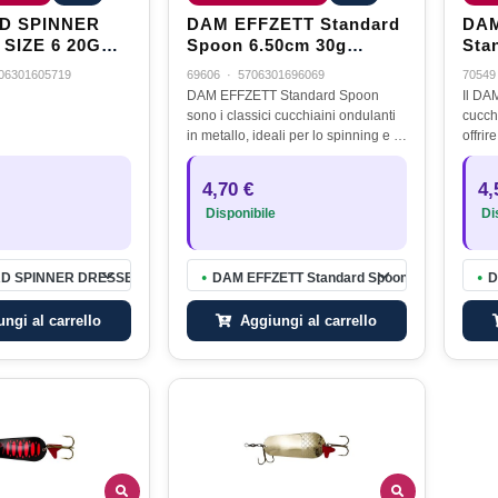
D SPINNER
DAM EFFZETT Standard
DAM
SIZE 6 20GR
Spoon 6.50cm 30g
Sta
ILVER
Holographic Black
24g
06301605719
69606
·
5706301696069
70549
DAM EFFZETT Standard Spoon
Il DA
sono i classici cucchiaini ondulanti
cucch
in metallo, ideali per lo spinning e il
offrir
casting a luccio e siluro. Grazie alla
quand
loro elevata efficacia e versatilità,
grand
4,70 €
4,
rappresentano…
con f
Disponibile
Dis
 SPINNER DRESSED SIZE 6 20GR REFLEX SILVER
DAM EFFZETT Standard Spoon 6.50cm 30g Ho
D
●
●
ngi al carrello
Aggiungi al carrello