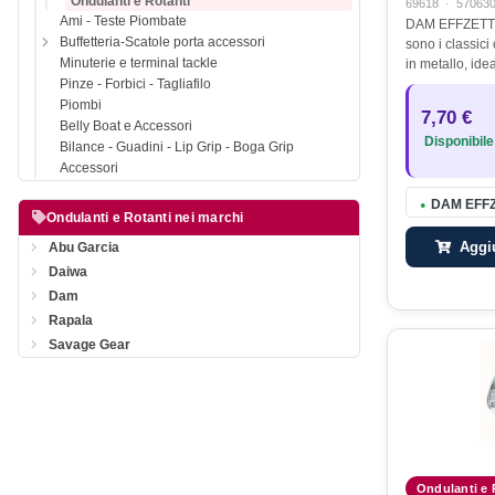
Ondulanti e Rotanti
69618
·
57063
Ami - Teste Piombate
DAM EFFZETT 
Buffetteria-Scatole porta accessori
sono i classici
Minuterie e terminal tackle
in metallo, idea
casting a luccio
Pinze - Forbici - Tagliafilo
loro elevata eff
Piombi
7,70 €
rappresentan
Belly Boat e Accessori
Disponibile
Bilance - Guadini - Lip Grip - Boga Grip
Accessori
DAM EFFZ
●
Ondulanti e Rotanti nei marchi
Aggiu
Abu Garcia
Daiwa
Dam
Rapala
Savage Gear
Ondulanti e 