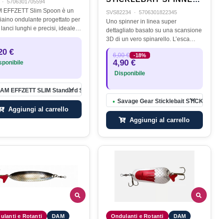
·
5706301705594
1 4.5G S COPPER RED
M EFFZETT Slim Spoon è un
SVS82234
·
5706301822345
iaino ondulante progettato per
Uno spinner in linea super
e lanci lunghi e precisi, ideale
dettagliato basato su una scansione
o è necessario raggiungere
3D di un vero spinarello. L’esca
i distanze o pescare in acque
scatena gli attacchi grazie alla sua
20 €
orte corrente.La sua…
6,00 €
-18%
azione unica che combina una
4,90 €
ponibile
paletta lampeggiante e un corpo…
Disponibile
er
AM EFFZETT SLIM Standard Spoon 9.50cm 32g Green Black
Savage Gear Sticklebait STICKLEB
●
Aggiungi al carrello
Aggiungi al carrello
ulanti e Rotanti
DAM
Ondulanti e Rotanti
DAM