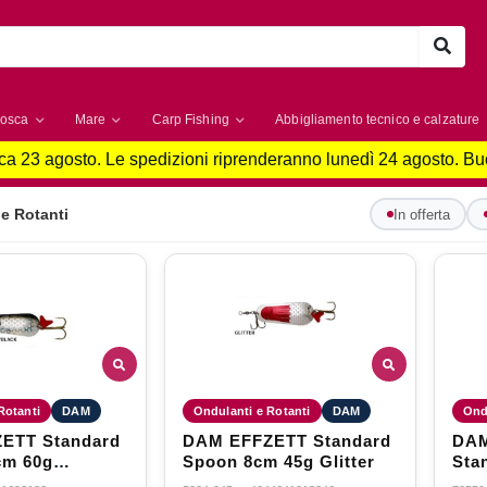
osca
Mare
Carp Fishing
Abbigliamento tecnico e calzature
a 23 agosto. Le spedizioni riprenderanno lunedì 24 agosto. B
e Rotanti
In offerta
Rotanti
DAM
Ondulanti e Rotanti
DAM
Ond
ETT Standard
DAM EFFZETT Standard
DAM
cm 60g
Spoon 8cm 45g Glitter
Sta
ic Black
32g