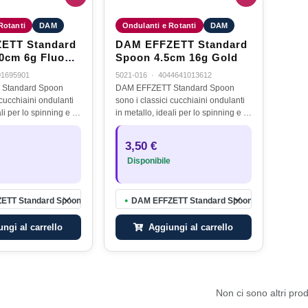
Rotanti
DAM
Ondulanti e Rotanti
DAM
ETT Standard
DAM EFFZETT Standard
0cm 6g Fluo
Spoon 4.5cm 16g Gold
01695901
5021-016
·
4044641013612
Standard Spoon
DAM EFFZETT Standard Spoon
 cucchiaini ondulanti
sono i classici cucchiaini ondulanti
li per lo spinning e il
in metallo, ideali per lo spinning e il
 e siluro. Grazie alla
casting a luccio e siluro. Grazie alla
icacia e versatilità,
loro elevata efficacia e versatilità,
3,50 €
o…
rappresentano…
Disponibile
TT Standard Spoon 3.20cm 6g Fluo Red Black
DAM EFFZETT Standard Spoon 4.5cm 16g Go
●
ngi al carrello
Aggiungi al carrello
Non ci sono altri prod