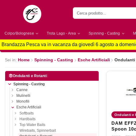
Colpo/Bolognese
Trota Lago - Area
Spinning - Casting
M
Brandazza Pesca va in vacanza da giovedì 6 agosto a domenic
Sei in:
Home
Spinning - Casting
Esche Artificiali
Ondulanti 
Ondulanti e Rotanti
Spinning - Casting
Canne
Mulinelli
Monofili
Esche Artificiali
Softbaits
Ondulanti e 
Hardbaits
DAM EFFZ
Top Water Baits
Spoon 10
Wirebaits, Spinnerbait
Holograph