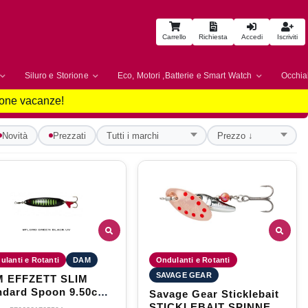
Carrello
Richiesta
Accedi
Iscriviti
Siluro e Storione
Eco, Motori ,Batterie e Smart Watch
Occhial
uone vacanze!
Novità
Prezzati
ulanti e Rotanti
DAM
Ondulanti e Rotanti
SAVAGE GEAR
 EFFZETT SLIM
ndard Spoon 9.50cm
Savage Gear Sticklebait
 Green Black
STICKLEBAIT SPINNER