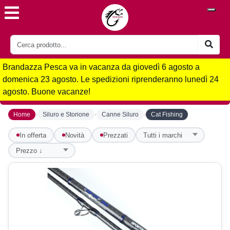
Brandazza Pesca va in vacanza da giovedì 6 agosto a
domenica 23 agosto. Le spedizioni riprenderanno lunedì 24
agosto. Buone vacanze!
›
›
›
Home
Siluro e Storione
Canne Siluro
Cat Fishing
In offerta
Novità
Prezzati