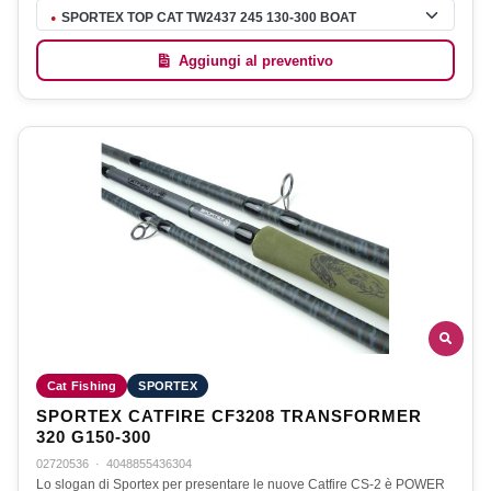
SPORTEX TOP CAT TW2437 245 130-300 BOAT
●
Aggiungi al preventivo
Cat Fishing
SPORTEX
SPORTEX CATFIRE CF3208 TRANSFORMER
320 G150-300
02720536
·
4048855436304
Lo slogan di Sportex per presentare le nuove Catfire CS-2 è POWER