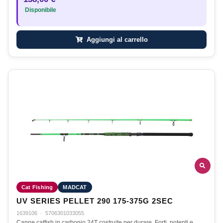
Disponibile
Aggiungi al carrello
Cat Fishing
MADCAT
UV SERIES PELLET 290 175-375G 2SEC
1639106
·
5706301033055
Canne catfish in carbonio 24T costruite per durare. Forti, potenti e