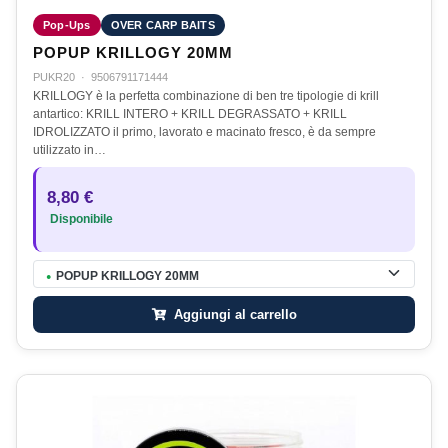
Pop-Ups
OVER CARP BAITS
POPUP KRILLOGY 20MM
PUKR20
·
9506791171444
KRILLOGY è la perfetta combinazione di ben tre tipologie di krill
antartico: KRILL INTERO + KRILL DEGRASSATO + KRILL
IDROLIZZATO il primo, lavorato e macinato fresco, è da sempre
utilizzato in…
8,80 €
Disponibile
POPUP KRILLOGY 20MM
●
Aggiungi al carrello