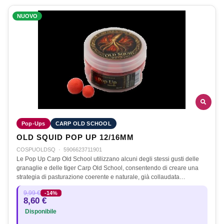
NUOVO
Pop-Ups
CARP OLD SCHOOL
OLD SQUID POP UP 12/16MM
COSPUOLDSQ
·
5906623711901
Le Pop Up Carp Old School utilizzano alcuni degli stessi gusti delle
granaglie e delle tiger Carp Old School, consentendo di creare una
strategia di pasturazione coerente e naturale, già collaudata…
9,99 €
-14%
8,60 €
Disponibile