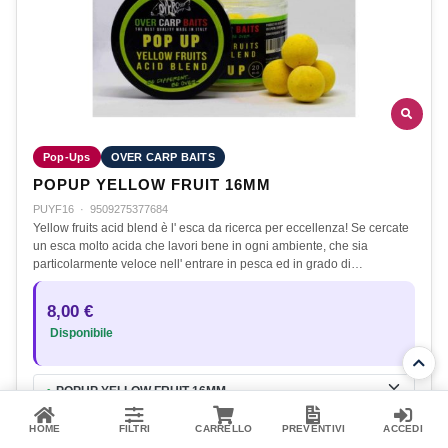
Pop-Ups
OVER CARP BAITS
POPUP YELLOW FRUIT 16MM
PUYF16
·
9509275377684
Yellow fruits acid blend è l' esca da ricerca per eccellenza! Se cercate
un esca molto acida che lavori bene in ogni ambiente, che sia
particolarmente veloce nell' entrare in pesca ed in grado di…
8,00 €
Disponibile
POPUP YELLOW FRUIT 16MM
●
Aggiungi al carrello
HOME
FILTRI
CARRELLO
PREVENTIVI
ACCEDI