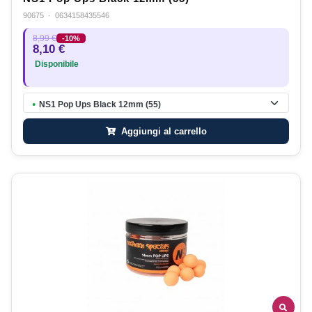
90675
·
0634158435546
8,99 €
-10%
8,10 €
Disponibile
NS1 Pop Ups Black 12mm (55)
●
Aggiungi al carrello