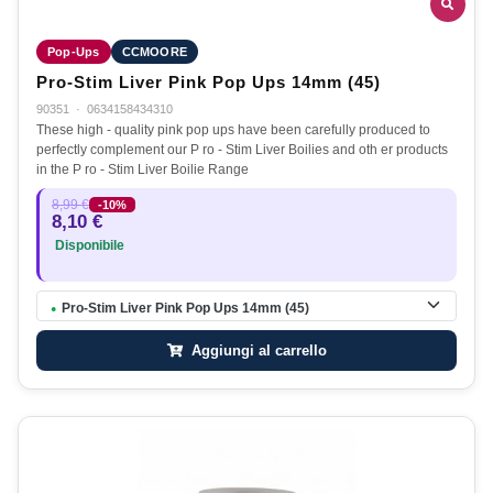
Pop-Ups
CCMOORE
Pro-Stim Liver Pink Pop Ups 14mm (45)
90351
·
0634158434310
These high - quality pink pop ups have been carefully produced to
perfectly complement our P ro - Stim Liver Boilies and oth er products
in the P ro - Stim Liver Boilie Range
8,99 €
-10%
8,10 €
Disponibile
Pro-Stim Liver Pink Pop Ups 14mm (45)
●
Aggiungi al carrello