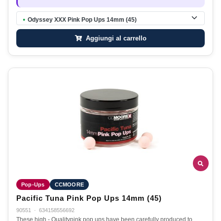
Odyssey XXX Pink Pop Ups 14mm (45)
●
Aggiungi al carrello
Pop-Ups
CCMOORE
Pacific Tuna Pink Pop Ups 14mm (45)
90551
·
634158556692
These high - Qualitypink pop ups have been carefully produced to