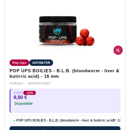
Pop-Ups
ANYWATER
POP UPS BOILIES - B.L.B. (bloodworm - liver &
butirric acid) - 16 mm
PUBLB16
·
9508953319657
9,99 €
-12%
8,80 €
Disponibile
POP UPS BOILIES - B.L.B. (bloodworm - liver & butirric acid) - 16 mm
●