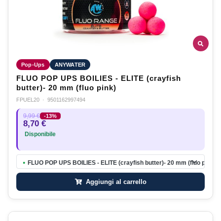
Pop-Ups
ANYWATER
FLUO POP UPS BOILIES - ELITE (crayfish
butter)- 20 mm (fluo pink)
FPUEL20
·
9501162997494
9,99 €
-13%
8,70 €
Disponibile
FLUO POP UPS BOILIES - ELITE (crayfish butter)- 20 mm (fluo pink)
●
Aggiungi al carrello