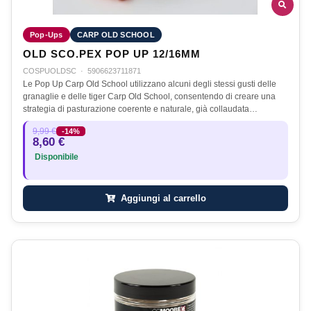
Pop-Ups
CARP OLD SCHOOL
OLD SCO.PEX POP UP 12/16MM
COSPUOLDSC
·
5906623711871
Le Pop Up Carp Old School utilizzano alcuni degli stessi gusti delle
granaglie e delle tiger Carp Old School, consentendo di creare una
strategia di pasturazione coerente e naturale, già collaudata…
9,99 €
-14%
8,60 €
Disponibile
Aggiungi al carrello