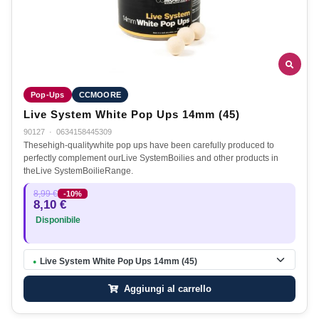
Pop-Ups
CCMOORE
Live System White Pop Ups 14mm (45)
90127
·
0634158445309
Thesehigh-qualitywhite pop ups have been carefully produced to
perfectly complement ourLive SystemBoilies and other products in
theLive SystemBoilieRange.
8,99 €
-10%
8,10 €
Disponibile
Live System White Pop Ups 14mm (45)
●
Aggiungi al carrello