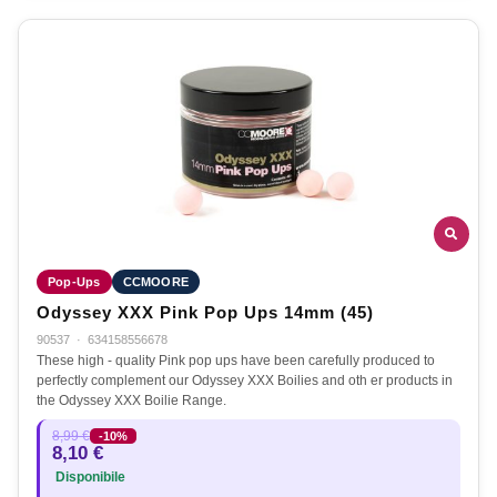
Pop-Ups
CCMOORE
Odyssey XXX Pink Pop Ups 14mm (45)
90537
·
634158556678
These high - quality Pink pop ups have been carefully produced to
perfectly complement our Odyssey XXX Boilies and oth er products in
the Odyssey XXX Boilie Range.
8,99 €
-10%
8,10 €
Disponibile