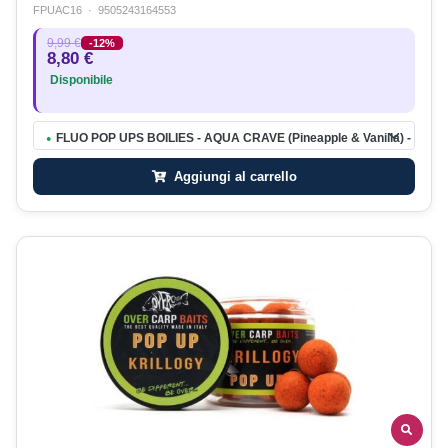
FPUAC16
·
9505243164553
9,99 €
-12%
8,80 €
Disponibile
FLUO POP UPS BOILIES - AQUA CRAVE (Pineapple & Vanilla) - 16 m
●
Aggiungi al carrello