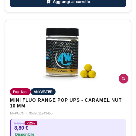
Aggiungi al carrello
Pop-Ups
ANYWATER
MINI FLUO RANGE POP UPS - CARAMEL NUT
10 MM
MFPUCN
·
9507811243455
9,99 €
-12%
8,80 €
Disponibile