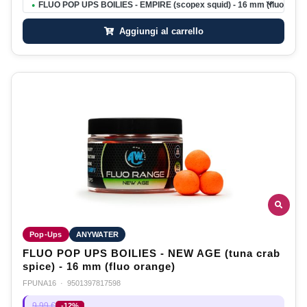
FLUO POP UPS BOILIES - EMPIRE (scopex squid) - 16 mm (fluo white
●
Aggiungi al carrello
Pop-Ups
ANYWATER
FLUO POP UPS BOILIES - NEW AGE (tuna crab
spice) - 16 mm (fluo orange)
FPUNA16
·
9501397817598
9,99 €
-12%