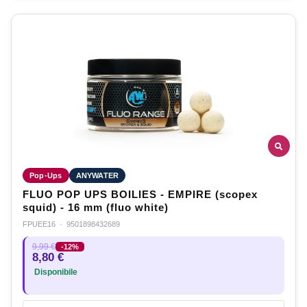
Pop-Ups
ANYWATER
FLUO POP UPS BOILIES - EMPIRE (scopex
squid) - 16 mm (fluo white)
FPUEE16
·
9501898432689
9,99 €
-12%
8,80 €
Disponibile