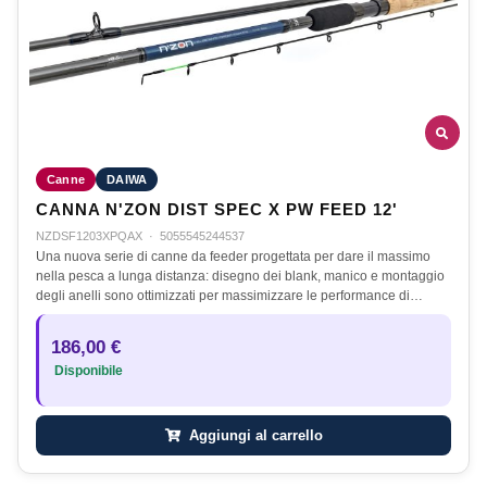
Canne
DAIWA
CANNA N'ZON DIST SPEC X PW FEED 12'
NZDSF1203XPQAX
·
5055545244537
Una nuova serie di canne da feeder progettata per dare il massimo
nella pesca a lunga distanza: disegno dei blank, manico e montaggio
degli anelli sono ottimizzati per massimizzare le performance di…
186,00 €
Disponibile
Aggiungi al carrello