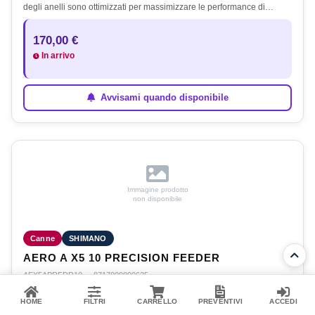
degli anelli sono ottimizzati per massimizzare le performance di…
170,00 €
In arrivo
Avvisami quando disponibile
Immagine prodotto
non disponibile
Canne
SHIMANO
AERO A X5 10 PRECISION FEEDER
AEX5APRFDR10
·
8717009890625
L’Aero X5A è una NUOVA gamma di canne da feeder dinamica e ad
alte prestazioni che combina l’avanzata tecnologia del carbonio con
HOME
FILTRI
CARRELLO
PREVENTIVI
ACCEDI
azioni raffinate per i pescatori che richiedono consistenza,…