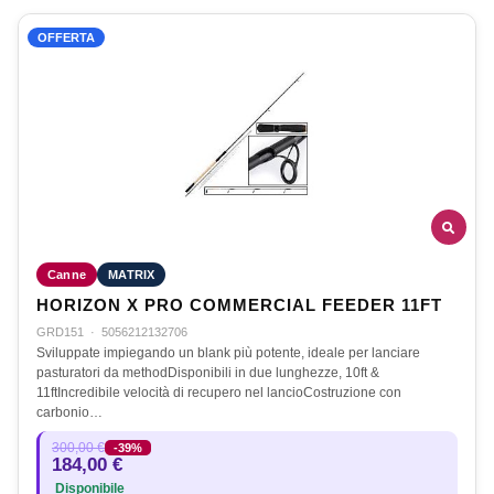
OFFERTA
Canne
MATRIX
HORIZON X PRO COMMERCIAL FEEDER 11FT
GRD151
·
5056212132706
Sviluppate impiegando un blank più potente, ideale per lanciare
pasturatori da methodDisponibili in due lunghezze, 10ft &
11ftIncredibile velocità di recupero nel lancioCostruzione con
carbonio…
300,00 €
-39%
184,00 €
Disponibile