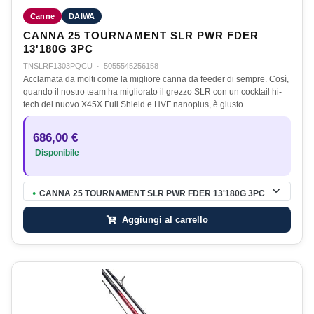
Canne
DAIWA
CANNA 25 TOURNAMENT SLR PWR FDER
13'180G 3PC
TNSLRF1303PQCU
·
5055545256158
Acclamata da molti come la migliore canna da feeder di sempre. Così,
quando il nostro team ha migliorato il grezzo SLR con un cocktail hi-
tech del nuovo X45X Full Shield e HVF nanoplus, è giusto…
686,00 €
Disponibile
CANNA 25 TOURNAMENT SLR PWR FDER 13'180G 3PC
●
Aggiungi al carrello