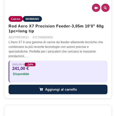
Canne
SHIMANO
Rod Aero X7 Precision Feeder-3,05m 10'0" 60g
1pc+long tip
AEX7PRFDR10
·
8717009850650
L'Aero X7 è una gamma di canne da feeder altamente tecniche che
combinano la più recente tecnologie con azioni precise e
specialistiche. Perfetta per i pescatori che cercano le massime
prestazioni,…
365,00 €
-34%
241,00 €
Disponibile
Aggiungi al carrello