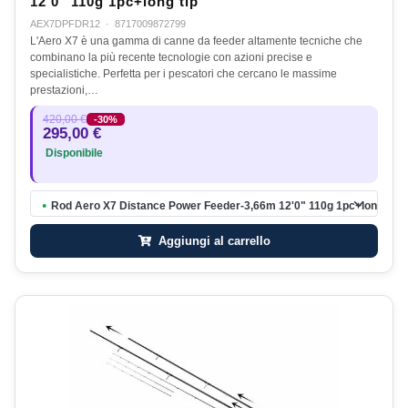
12'0" 110g 1pc+long tip
AEX7DPFDR12
·
8717009872799
L'Aero X7 è una gamma di canne da feeder altamente tecniche che
combinano la più recente tecnologie con azioni precise e
specialistiche. Perfetta per i pescatori che cercano le massime
prestazioni,…
420,00 €
-30%
295,00 €
Disponibile
Rod Aero X7 Distance Power Feeder-3,66m 12'0" 110g 1pc+long tip
●
Aggiungi al carrello