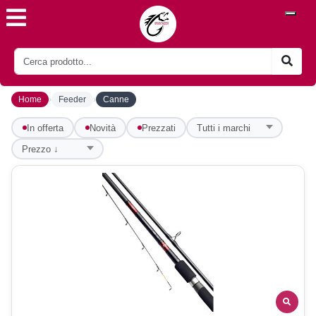
›
›
Home
Feeder
Canne
In offerta
Novità
Prezzati