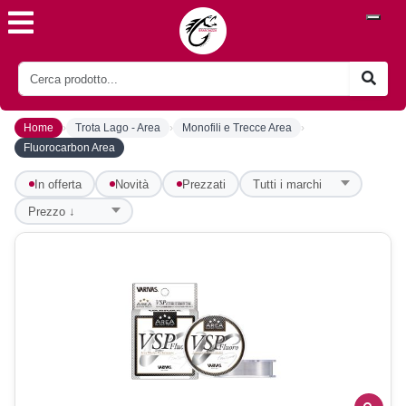
›
›
›
Home
Trota Lago - Area
Monofili e Trecce Area
Fluorocarbon Area
In offerta
Novità
Prezzati