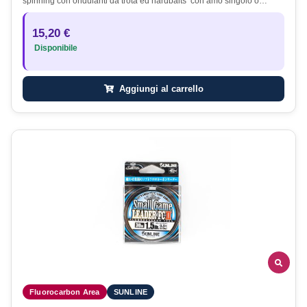
spinning con ondulanti da trota ed hardbaits con amo singolo o…
15,20 €
Disponibile
Aggiungi al carrello
Fluorocarbon Area
SUNLINE