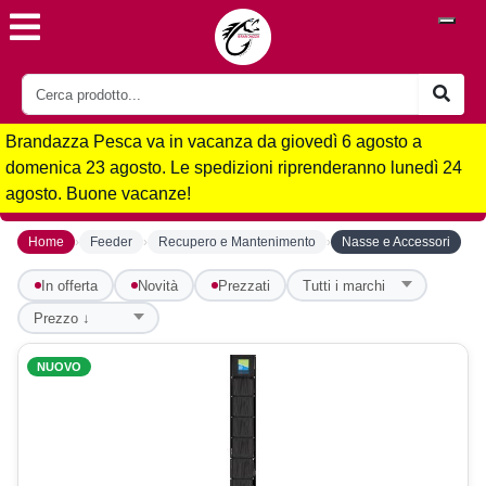
Brandazza Pesca va in vacanza da giovedì 6 agosto a
domenica 23 agosto. Le spedizioni riprenderanno lunedì 24
agosto. Buone vacanze!
›
›
›
Home
Feeder
Recupero e Mantenimento
Nasse e Accessori
In offerta
Novità
Prezzati
NUOVO