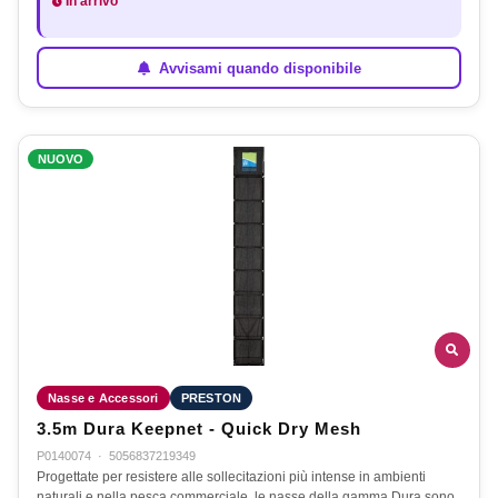
In arrivo
Avvisami quando disponibile
NUOVO
Nasse e Accessori
PRESTON
3.5m Dura Keepnet - Quick Dry Mesh
P0140074
·
5056837219349
Progettate per resistere alle sollecitazioni più intense in ambienti
naturali e nella pesca commerciale, le nasse della gamma Dura sono