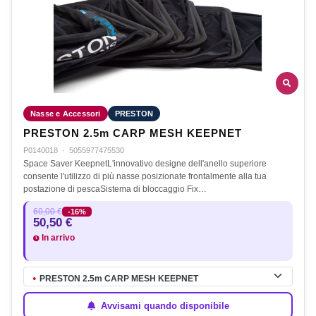
Nasse e Accessori
PRESTON
PRESTON 2.5m CARP MESH KEEPNET
P0140018
·
5055977475530
Space Saver KeepnetL'innovativo designe dell'anello superiore
consente l'utilizzo di più nasse posizionate frontalmente alla tua
postazione di pescaSistema di bloccaggio Fix…
60,00 €
-16%
50,50 €
In arrivo
PRESTON 2.5m CARP MESH KEEPNET
●
Avvisami quando disponibile