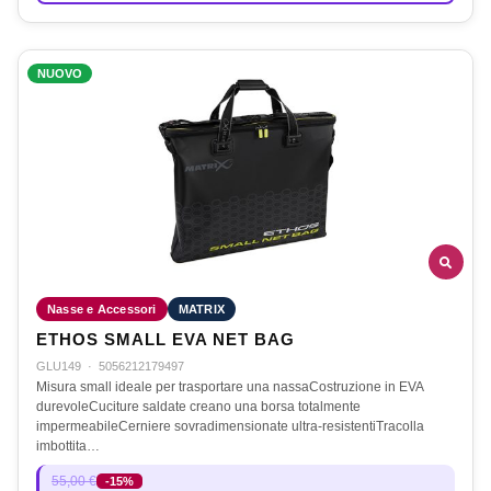
NUOVO
Nasse e Accessori
MATRIX
ETHOS SMALL EVA NET BAG
GLU149
·
5056212179497
Misura small ideale per trasportare una nassaCostruzione in EVA
durevoleCuciture saldate creano una borsa totalmente
impermeabileCerniere sovradimensionate ultra-resistentiTracolla
imbottita…
55,00 €
-15%