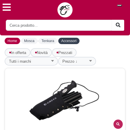
›
›
›
Home
Mosca
Tenkara
Accessori
In offerta
Novità
Prezzati