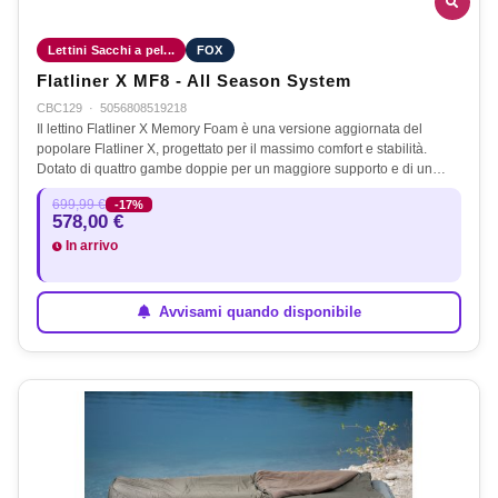
Lettini Sacchi a pel...
FOX
Flatliner X MF8 - All Season System
CBC129
·
5056808519218
Il lettino Flatliner X Memory Foam è una versione aggiornata del
popolare Flatliner X, progettato per il massimo comfort e stabilità.
Dotato di quattro gambe doppie per un maggiore supporto e di un…
699,99 €
-17%
578,00 €
In arrivo
Avvisami quando disponibile