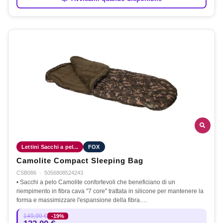
Lettini Sacchi a pel...
FOX
Camolite Compact Sleeping Bag
CSB086
·
5056808524243
• Sacchi a pelo Camolite confortevoli che beneficiano di un
riempimento in fibra cava "7 core" trattata in silicone per mantenere la
forma e massimizzare l'espansione della fibra.…
149,99 €
-19%