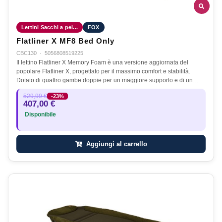
Lettini Sacchi a pel...
FOX
Flatliner X MF8 Bed Only
CBC130
·
5056808519225
Il lettino Flatliner X Memory Foam è una versione aggiornata del
popolare Flatliner X, progettato per il massimo comfort e stabilità.
Dotato di quattro gambe doppie per un maggiore supporto e di un…
529,99 €
-23%
407,00 €
Disponibile
Aggiungi al carrello