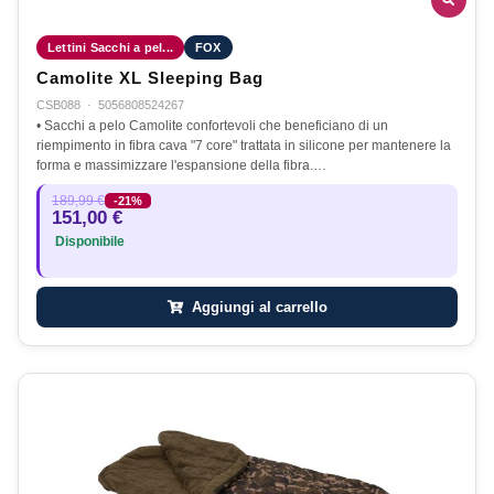
Lettini Sacchi a pel...
FOX
Camolite XL Sleeping Bag
CSB088
·
5056808524267
• Sacchi a pelo Camolite confortevoli che beneficiano di un
riempimento in fibra cava "7 core" trattata in silicone per mantenere la
forma e massimizzare l'espansione della fibra.…
189,99 €
-21%
151,00 €
Disponibile
Aggiungi al carrello