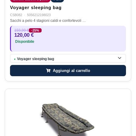
Voyager sleeping bag
CSB082
·
5056212198023
Sacchi a pelo 4 stagioni caldi e confortevoli …
159,99 €
-25%
120,00 €
Disponibile
Voyager sleeping bag
●
Aggiungi al carrello