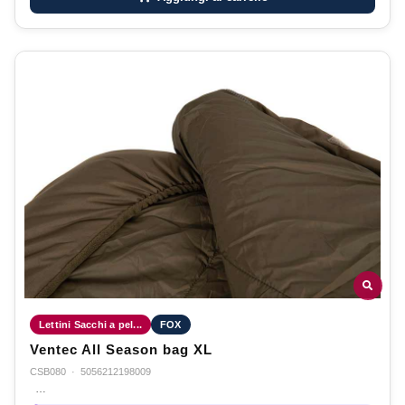
Lettini Sacchi a pel...
FOX
Ventec All Season bag XL
CSB080
·
5056212198009
…