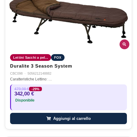
Lettini Sacchi a pel...
FOX
Duralite 3 Season System
CBC098
·
5056212148882
Caratteristiche Lettino: …
479,98 €
-29%
342,00 €
Disponibile
Aggiungi al carrello