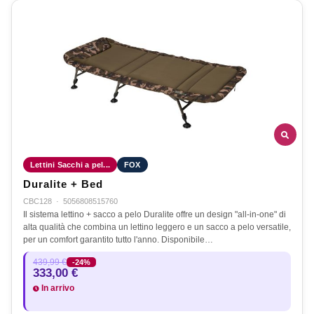
Lettini Sacchi a pel...
FOX
Duralite + Bed
CBC128
·
5056808515760
Il sistema lettino + sacco a pelo Duralite offre un design "all-in-one" di
alta qualità che combina un lettino leggero e un sacco a pelo versatile,
per un comfort garantito tutto l'anno. Disponibile…
439,99 €
-24%
333,00 €
In arrivo