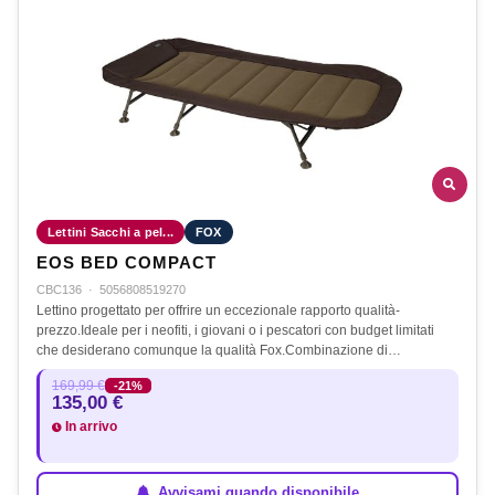
Lettini Sacchi a pel...
FOX
EOS BED COMPACT
CBC136
·
5056808519270
Lettino progettato per offrire un eccezionale rapporto qualità-
prezzo.Ideale per i neofiti, i giovani o i pescatori con budget limitati
che desiderano comunque la qualità Fox.Combinazione di…
169,99 €
-21%
135,00 €
In arrivo
Avvisami quando disponibile