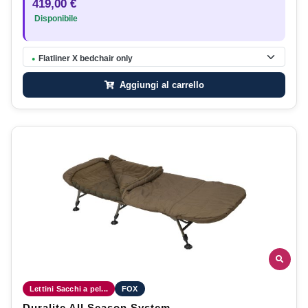
419,00 €
Disponibile
Flatliner X bedchair only
●
Aggiungi al carrello
Lettini Sacchi a pel...
FOX
Duralite All Season System