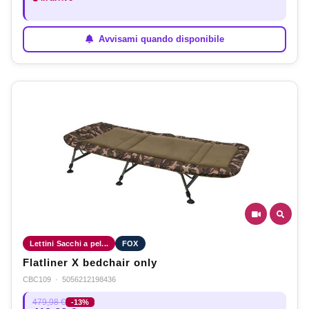
Avvisami quando disponibile
Lettini Sacchi a pel...
FOX
Flatliner X bedchair only
CBC109
·
5056212198436
479,98 €
-13%