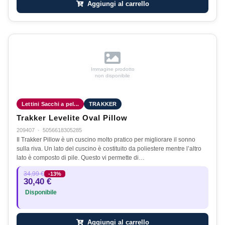
Aggiungi al carrello
Immagine prodotto
non disponibile
Lettini Sacchi a pel...
TRAKKER
Trakker Levelite Oval Pillow
209407
·
5056618305285
Il Trakker Pillow è un cuscino molto pratico per migliorare il sonno
sulla riva. Un lato del cuscino è costituito da poliestere mentre l’altro
lato è composto di pile. Questo vi permette di…
34,99 €
-13%
30,40 €
Disponibile
Aggiungi al carrello