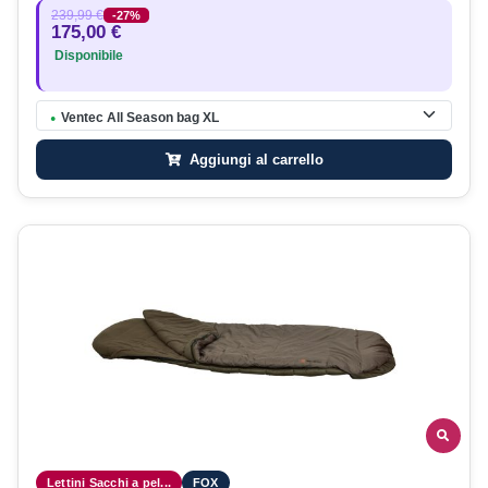
239,99 €
-27%
175,00 €
Disponibile
Ventec All Season bag XL
●
Aggiungi al carrello
Lettini Sacchi a pel...
FOX