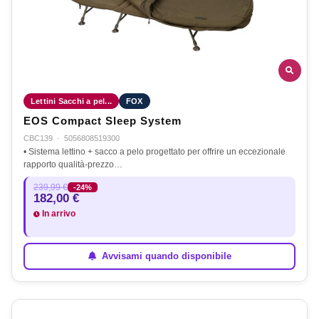
Lettini Sacchi a pel...
FOX
EOS Compact Sleep System
CBC139
·
5056808519300
• Sistema lettino + sacco a pelo progettato per offrire un eccezionale
rapporto qualità-prezzo…
239,99 €
-24%
182,00 €
In arrivo
Avvisami quando disponibile