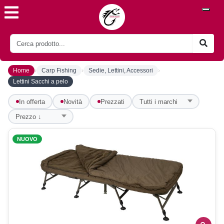
›
›
›
Home
Carp Fishing
Sedie, Lettini, Accessori
Lettini Sacchi a pelo
In offerta
Novità
Prezzati
NUOVO