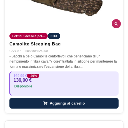
Lettini Sacchi a pel...
FOX
Camolite Sleeping Bag
CSB087
·
5056808524250
• Sacchi a pelo Camolite confortevoli che beneficiano di un
riempimento in fibra cava "7 core" trattata in silicone per mantenere la
forma e massimizzare l'espansione della fibra.…
169,99 €
-20%
136,00 €
Disponibile
Aggiungi al carrello