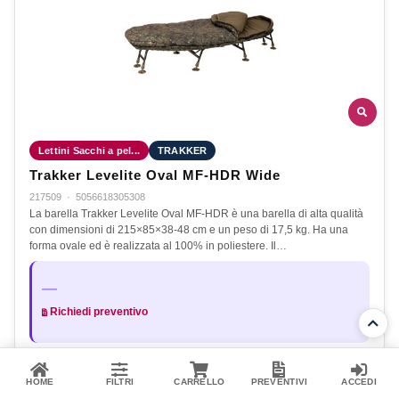
Lettini Sacchi a pel...
TRAKKER
Trakker Levelite Oval MF-HDR Wide
217509
·
5056618305308
La barella Trakker Levelite Oval MF-HDR è una barella di alta qualità
con dimensioni di 215×85×38-48 cm e un peso di 17,5 kg. Ha una
forma ovale ed è realizzata al 100% in poliestere. Il…
—
Richiedi preventivo
Aggiungi al preventivo
HOME
FILTRI
CARRELLO
PREVENTIVI
ACCEDI