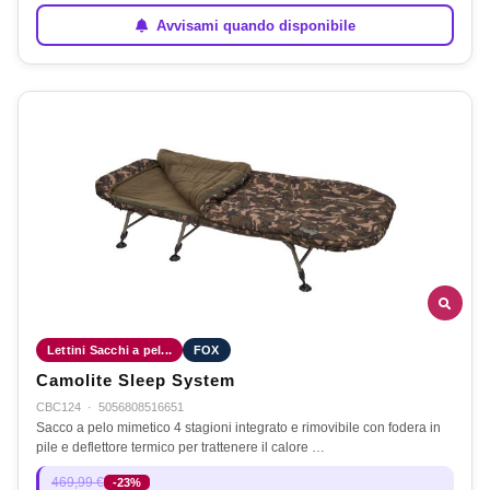
Avvisami quando disponibile
Lettini Sacchi a pel...
FOX
Camolite Sleep System
CBC124
·
5056808516651
Sacco a pelo mimetico 4 stagioni integrato e rimovibile con fodera in
pile e deflettore termico per trattenere il calore …
469,99 €
-23%