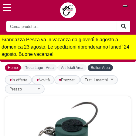
Brandazza Pesca va in vacanza da giovedì 6 agosto a
domenica 23 agosto. Le spedizioni riprenderanno lunedì 24
agosto. Buone vacanze!
›
›
›
Home
Trota Lago - Area
Artificiali Area
Botton Area
In offerta
Novità
Prezzati