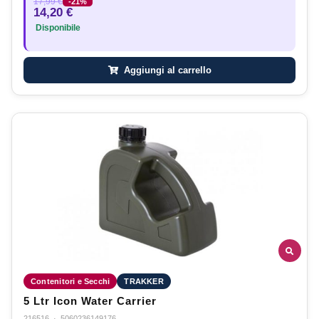
17,99 €
-21%
14,20 €
Disponibile
Aggiungi al carrello
Contenitori e Secchi
TRAKKER
5 Ltr Icon Water Carrier
216516
·
5060236149176