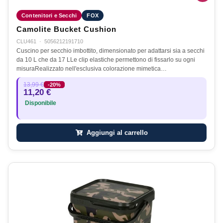
Contenitori e Secchi
FOX
Camolite Bucket Cushion
CLU461
·
5056212191710
Cuscino per secchio imbottito, dimensionato per adattarsi sia a secchi
da 10 L che da 17 LLe clip elastiche permettono di fissarlo su ogni
misuraRealizzato nell'esclusiva colorazione mimetica…
13,99 €
-20%
11,20 €
Disponibile
Aggiungi al carrello