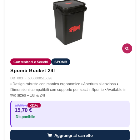
Contenitori e Secchi
SPOMB
Spomb Bucket 24l
DBT003
·
5056808515326
• Design robusto con manico ergonomico • Apertura silenziosa •
Dimensioni compatibili con supporto per secchi Spomb • Available in
two sizes – 18l & 24l
19,99 €
-21%
15,70 €
Disponibile
Aggiungi al carrello