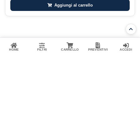
Aggiungi al carrello
Non ci sono altri prodotti
HOME
FILTRI
CARRELLO
PREVENTIVI
ACCEDI
Brandazza Pesca
Tel: 0523.1732029
Whatsapp:
+39 344 3485570
Email: pesca@gmgonline.it
Metodi di pagamento accettati