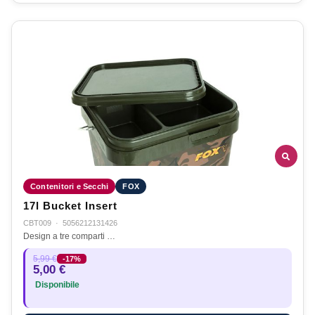
Contenitori e Secchi
FOX
17l Bucket Insert
CBT009
·
5056212131426
Design a tre comparti …
5,99 €
-17%
5,00 €
Disponibile