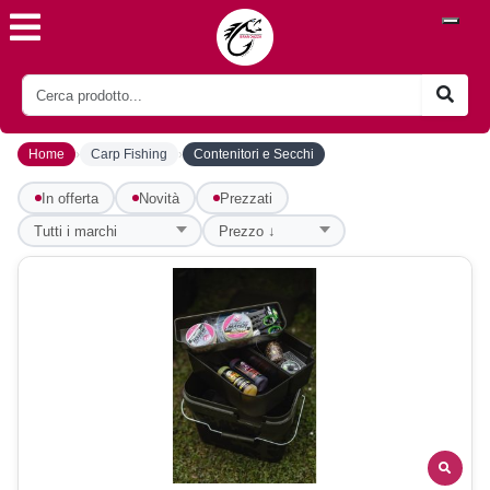
›
›
Home
Carp Fishing
Contenitori e Secchi
In offerta
Novità
Prezzati