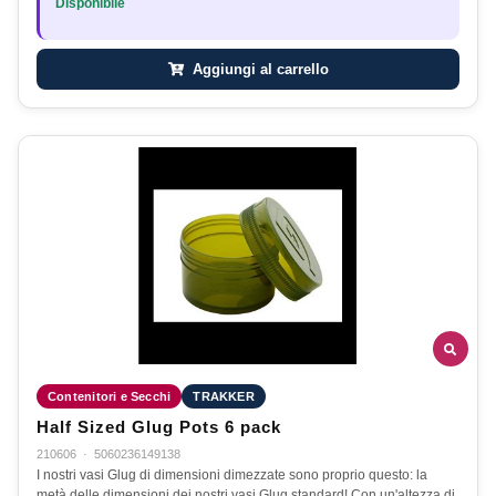
Disponibile
Aggiungi al carrello
Contenitori e Secchi
TRAKKER
Half Sized Glug Pots 6 pack
210606
·
5060236149138
I nostri vasi Glug di dimensioni dimezzate sono proprio questo: la
metà delle dimensioni dei nostri vasi Glug standard! Con un'altezza di