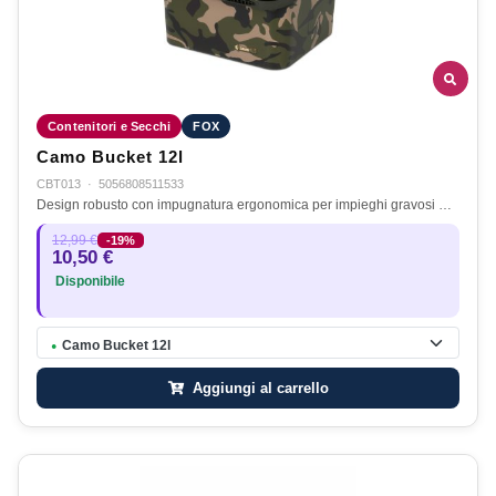
Contenitori e Secchi
FOX
Camo Bucket 12l
CBT013
·
5056808511533
Design robusto con impugnatura ergonomica per impieghi gravosi …
12,99 €
-19%
10,50 €
Disponibile
Camo Bucket 12l
●
Aggiungi al carrello