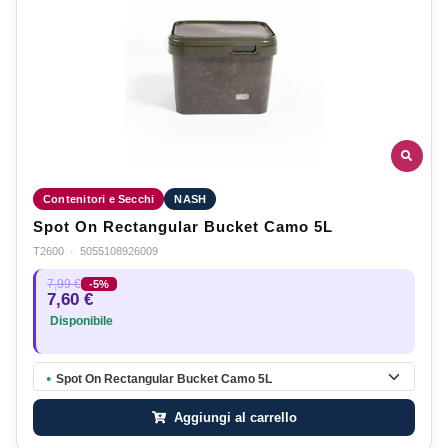
Contenitori e Secchi
NASH
Spot On Rectangular Bucket Camo 5L
T2600
·
5055108926009
7,99 €
-5%
7,60 €
Disponibile
Spot On Rectangular Bucket Camo 5L
●
Aggiungi al carrello