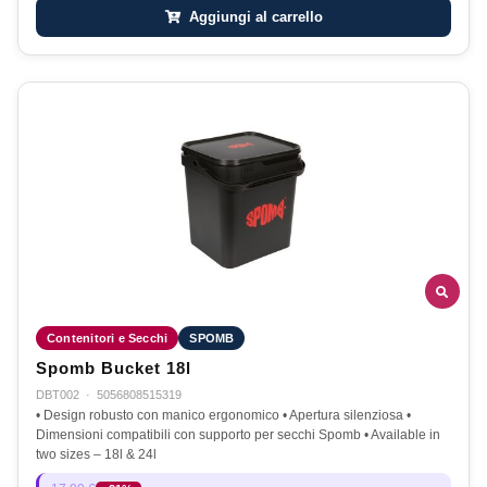
Aggiungi al carrello
Contenitori e Secchi
SPOMB
Spomb Bucket 18l
DBT002
·
5056808515319
• Design robusto con manico ergonomico • Apertura silenziosa •
Dimensioni compatibili con supporto per secchi Spomb • Available in
two sizes – 18l & 24l