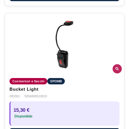
Contenitori e Secchi
SPOMB
Bucket Light
DEI001
·
5056808510819
15,30 €
Disponibile