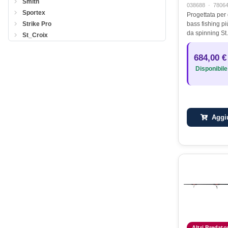
Smith
038688
·
7806
Sportex
Progettata per 
Strike Pro
bass fishing pi
da spinning St
St_Croix
rappresenta l’e
di innovazione,
684,00 €
prestazioni. P
Disponibile
Aggiu
Altri Predato