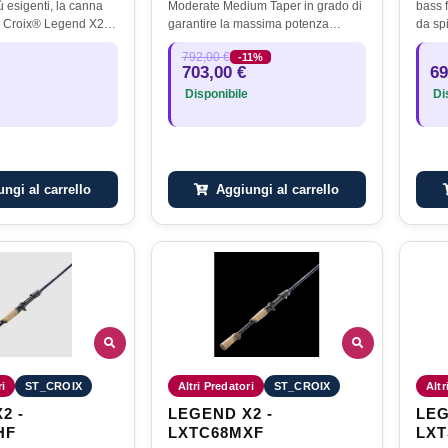
ù esigenti, la canna
Moderate Medium Taper in grado di
bass f
. Croix® Legend X2
garantire la massima potenza
da sp
ccellenza in termini
equamente su tutto il fusto. Target
rappr
792,00 €
-11%
 materiali e
Blue Fin Tunamax. 100 kg. , Yellow
di inn
703,00 €
69
ensata per chi…
Fin Tuna, GT max. 50 kg. Il…
prest
Disponibile
Dis
ngi al carrello
Aggiungi al carrello
ri
ST_CROIX
Altri Predatori
ST_CROIX
Altr
2 -
LEGEND X2 -
LEG
HF
LXTC68MXF
LXT