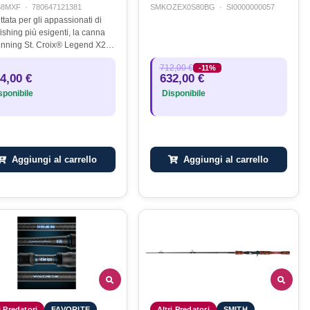
68MXF
·
780647121381
SMKOZEX0S80BG
·
SI0000000057
tata per gli appassionati di
ishing più esigenti, la canna
inning St. Croix® Legend X2
esenta l’eccellenza in termini
712,00 €
-11%
ovazione, materiali e
4,00 €
632,00 €
azioni. Pensata per chi…
ponibile
Disponibile
Aggiungi al carrello
Aggiungi al carrello
i Predatori
FAVORITE
Altri Predatori
SMITH