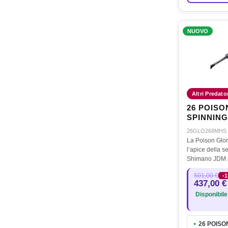
NUOVO
Altri Predato
26 POISO
SPINNING 
15gr
26GLO268MHS
La Poison Glor
l’apice della s
Shimano JDM 
artificiali in a
501,00 €
-
in collaborazio
437,00 €
agonisti giapp
Disponibile
26 POISO
●