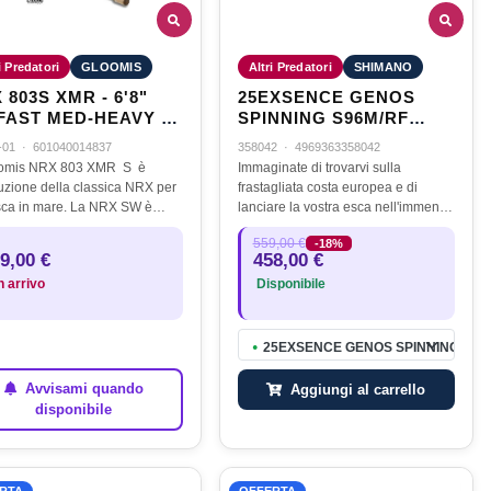
i Predatori
GLOOMIS
Altri Predatori
SHIMANO
 803S XMR - 6'8"
25EXSENCE GENOS
MED-HEAVY -
SPINNING S96M/RF
3/8 - 1 - BRAID 10-20LB
2,90M 9'6" 7-40G 2PC
-01
·
601040014837
358042
·
4969363358042
oomis NRX 803 XMR S è
Immaginate di trovarvi sulla
luzione della classica NRX per
frastagliata costa europea e di
sca in mare. La NRX SW è
lanciare la vostra esca nell'immensa
ta appositamente per tutti i
distesa del mare, sapendo di avere
559,00 €
-18%
tori a spinning in mare,
tra le mani lo strumento definitivo.
9,00 €
458,00 €
zando il miglior materiale di…
La Shimano Exsence Genos è…
n arrivo
Disponibile
25EXSENCE GENOS SPINNING S96M/
●
Avvisami quando
Aggiungi al carrello
disponibile
RTA
OFFERTA