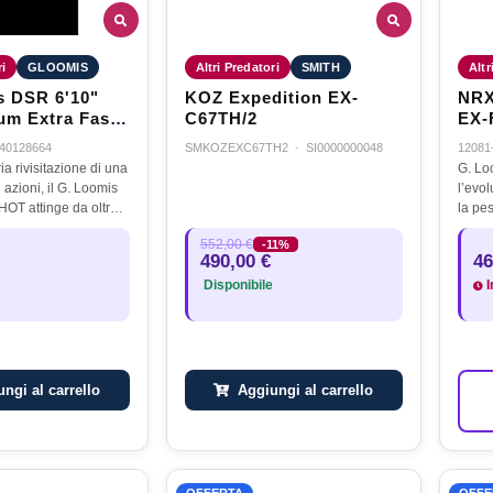
ri
GLOOMIS
Altri Predatori
SMITH
Altr
 DSR 6'10"
KOZ Expedition EX-
NRX
m Extra Fast
C67TH/2
EX-FAST 
4LB - 1/8-3/8
40128664
SMKOZEXC67TH2
·
SI0000000048
12081
a rivisitazione di una
G. L
i azioni, il G. Loomis
l’evo
T attinge da oltre
la pe
 tecnologia,
studia
552,00 €
-11%
design per soddisfare
pesca
490,00 €
46
 prestazioni…
utiliz
Disponibile
I
ngi al carrello
Aggiungi al carrello
OFFERTA
OFFE