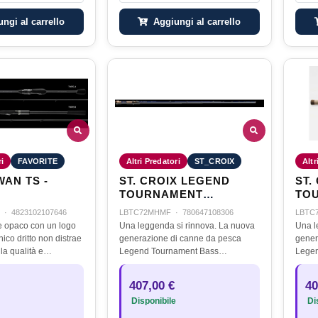
ngi al carrello
Aggiungi al carrello
ri
FAVORITE
Altri Predatori
ST_CROIX
Altr
AN TS -
ST. CROIX LEGEND
ST.
TOURNAMENT
TOU
LBTC72MHMF
1OZ
·
4823102107646
LBTC72MHMF
·
780647108306
LBTC
 e opaco con un logo
Una leggenda si rinnova. La nuova
Una l
nico dritto non distrae
generazione di canne da pesca
gener
lla qualità e
Legend Tournament Bass
Legen
di utilizzo dell'asta.
ridefinisce gli standard in termini di
ridefi
po, distingue la
progettazione, materiali e
proget
407,00 €
40
le altre…
prestazioni, incorporando il
presta
Disponibile
Dis
contributo diretto…
contr