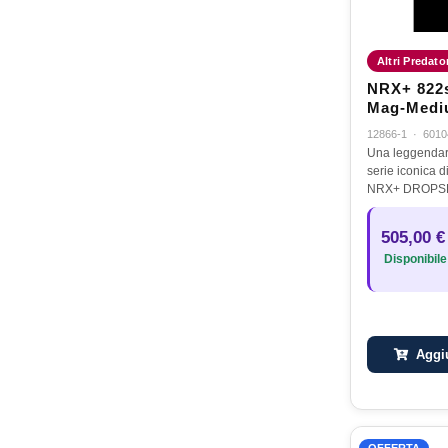
Altri Predato
NRX+ 822s
Mag-Mediu
1PCS - 8-1
12866-1
·
6010
Una leggendari
serie iconica d
NRX+ DROPSHO
quarant'anni di
innovazione e 
505,00 €
le esigenze di
Disponibile
Aggiu
OFFERTA