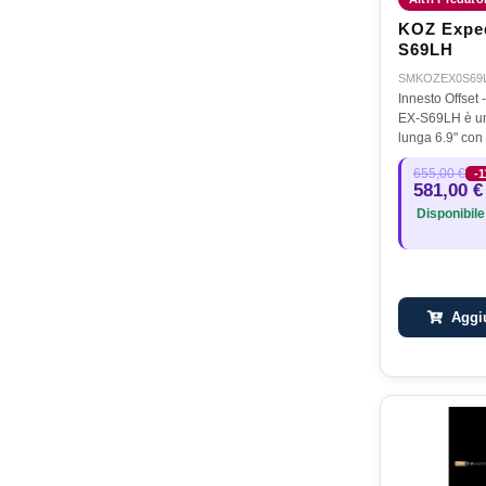
KOZ Exped
S69LH
SMKOZEX0S69
Innesto Offset
EX-S69LH è un
lunga 6.9" con 
75 grammi circa
655,00 €
-
6.9"ha una ris
581,00 €
stupefacente, 
Disponibile
Aggiu