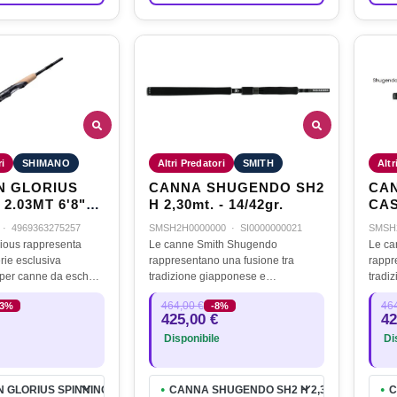
ri
SHIMANO
Altri Predatori
SMITH
Altr
N GLORIUS
CANNA SHUGENDO SH2
CA
2.03MT 6'8" 5-
H 2,30mt. - 14/42gr.
CAS
2,30
·
4969363275257
SMSH2H0000000
·
SI0000000021
SMSH
ious rappresenta
Le canne Smith Shugendo
Le ca
erie esclusiva
rappresentano una fusione tra
rappr
per canne da esche
tradizione giapponese e
tradi
cqua dolce. Sviluppata
innovazione tecnologica, offrendo
innov
464,00 €
464
13%
-8%
ne con i migliori
agli appassionati di pesca strumenti
agli 
425,00 €
42
onesi, questo…
di alta qualità per diverse tecniche e
di alt
Disponibile
Dis
ambienti.…
ambie
N GLORIUS SPINNING 2.03MT 6'8" 5-15gr
CANNA SHUGENDO SH2 H 2,30mt. - 14/42gr.
C
●
●