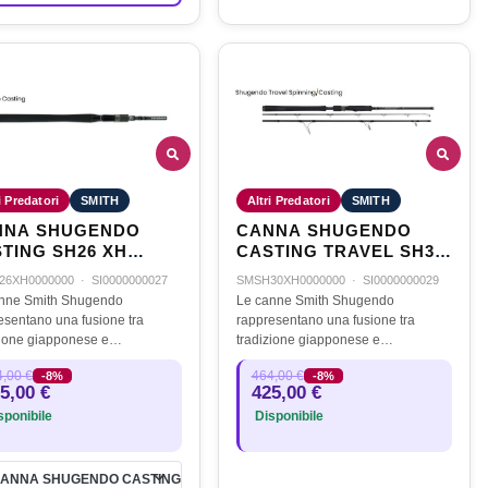
i Predatori
SMITH
Altri Predatori
SMITH
NNA SHUGENDO
CANNA SHUGENDO
TING SH26 XH
CASTING TRAVEL SH30
mt. - 40/120gr.
XH 2,20mt. - 30/100gr.
26XH0000000
·
SI0000000027
SMSH30XH0000000
·
SI0000000029
nne Smith Shugendo
Le canne Smith Shugendo
esentano una fusione tra
rappresentano una fusione tra
zione giapponese e
tradizione giapponese e
azione tecnologica, offrendo
innovazione tecnologica, offrendo
,00 €
464,00 €
-8%
-8%
appassionati di pesca strumenti
agli appassionati di pesca strumenti
5,00 €
425,00 €
a qualità per diverse tecniche e
di alta qualità per diverse tecniche e
ponibile
Disponibile
nti.…
ambienti.…
ANNA SHUGENDO CASTING SH26 XH 2,30mt. - 40/120gr.