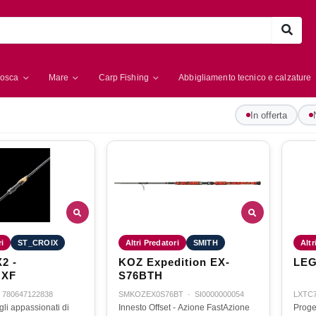
osca
Mare
Carp Fishing
Abbigliamento tecnico e calzature
In offerta
ri
ST_CROIX
Altri Predatori
SMITH
Altr
2 -
KOZ Expedition EX-
LEG
MXF
S76BTH
·
780647122838
SMKOZEX0S76BT
·
SI0000000054
LXTC
gli appassionati di
Innesto Offset - Azione FastAzione
Proget