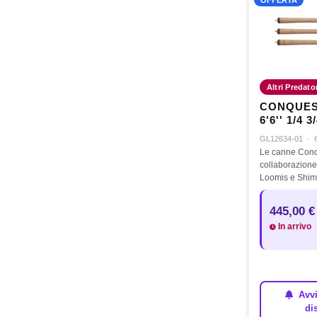
Altri Predato
CONQUES
6'6'' 1/4 3
GL12634-01
·
Le canne Conq
collaborazione 
Loomis e Shi
l’iconica azio
Bass con l’ava
445,00 €
tecnologia Spira
In arrivo
canna…
Avvi
di