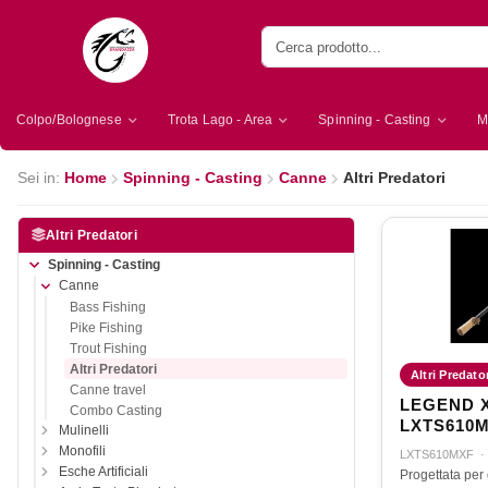
Colpo/Bolognese
Trota Lago - Area
Spinning - Casting
M
Sei in:
Home
Spinning - Casting
Canne
Altri Predatori
Altri Predatori
Spinning - Casting
Canne
Bass Fishing
Pike Fishing
Trout Fishing
Altri Predatori
Altri Predato
Canne travel
LEGEND X
Combo Casting
LXTS610
Mulinelli
Monofili
LXTS610MXF
Esche Artificiali
Progettata per 