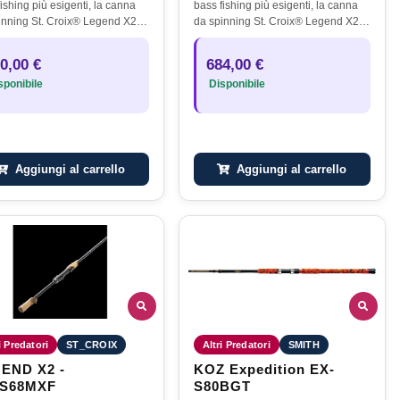
ishing più esigenti, la canna
bass fishing più esigenti, la canna
inning St. Croix® Legend X2
da spinning St. Croix® Legend X2
esenta l’eccellenza in termini
rappresenta l’eccellenza in termini
ovazione, materiali e
di innovazione, materiali e
0,00 €
684,00 €
azioni. Pensata per chi…
prestazioni. Pensata per chi…
ponibile
Disponibile
Aggiungi al carrello
Aggiungi al carrello
i Predatori
ST_CROIX
Altri Predatori
SMITH
END X2 -
KOZ Expedition EX-
S68MXF
S80BGT