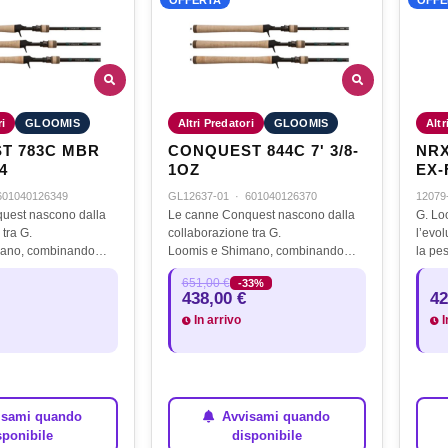
ri
GLOOMIS
Altri Predatori
GLOOMIS
Altr
T 783C MBR
CONQUEST 844C 7' 3/8-
NRX
/4
1OZ
EX-FAST 
1/2 
601040126349
GL12637-01
·
601040126370
12079
30L
uest nascono dalla
Le canne Conquest nascono dalla
G. L
tra G.
collaborazione tra G.
l’evo
mano, combinando
Loomis e Shimano, combinando
la pe
ne rapida Mag
l’iconica azione rapida Mag
studia
651,00 €
-33%
nzata
Bass con l’avanzata
pesca
438,00 €
42
l-X. Il risultato è una
tecnologia Spiral-X. Il risultato è una
utiliz
In arrivo
I
canna…
sami quando
Avvisami quando
sponibile
disponibile