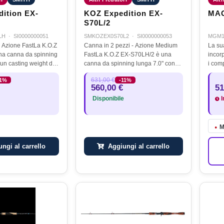
ition EX-
KOZ Expedition EX-
MAG
S70L/2
LH
·
SI0000000051
SMKOZEX0S70L2
·
SI0000000053
MGM1
 - Azione FastLa K.O.Z
Canna in 2 pezzi - Azione Medium
La su
a canna da spinning
FastLa K.O.Z EX-S70LH/2 è una
incorp
un casting weight di
canna da spinning lunga 7.0" con
i com
. Il grezzo di questa
un casting weight di 35 grammi
dispon
631,00 €
11%
-11%
erva di potenza
circa. Dotata di un innesto aspigot è
realiz
560,00 €
51
se siete…
l’attrezzo ideale per pescare a…
carbo
Disponibile
I
M
●
ngi al carrello
Aggiungi al carrello