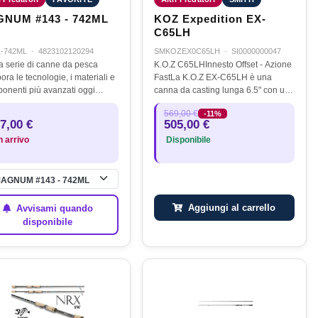
NUM #143 - 742ML
KOZ Expedition EX-
C65LH
-742ML
·
4823102120294
SMKOZEX0C65LH
·
SI0000000047
a serie di canne da pesca
K.O.Z C65LHInnesto Offset - Azione
ora le tecnologie, i materiali e
FastLa K.O.Z EX-C65LH è una
ponenti più avanzati oggi
canna da casting lunga 6.5" con un
ibili. Gli spazi vuoti sono
casting weight di 85 grammi circa.
569,00 €
-11%
zati utilizzando la fibra di
Questo attrezzo
7,00 €
505,00 €
nio Toray T1100G e M40X,…
possiedecaratteristiche che la
n arrivo
Disponibile
rendono una canna…
AGNUM #143 - 742ML
Aggiungi al carrello
Avvisami quando
disponibile