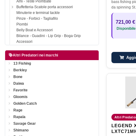
Ami - Teste Piombate
bass fishing pi
Buffetteria-Scatole porta accessori
da spinning St
rappresenta l’e
Minuterie e terminal tackle
di innovazione,
Pinze - Forbici - Tagliafilo
721,00 €
prestazioni. P
Piombi
Disponibile
Belly Boat e Accessori
Bilance - Guadini - Lip Grip - Boga Grip
Accessori
Altri Predatori nei marchi
Aggiu
13 Fishing
Berkley
Bone
Daiwa
Favorite
Gloomis
Golden Catch
Rage
Rapala
Altri Predato
Savage Gear
LEGEND X
Shimano
LXTC71M