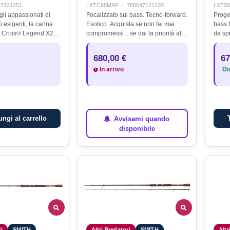
47121251
LXTC68MXF
·
780647121220
LXTS
gli appassionati di
Focalizzato sui bass. Tecno-forward.
Proget
ù esigenti, la canna
Esotico. Acquista se non fai mai
bass f
. Croix® Legend X2
compromessi... se dai la priorità alle
da sp
ccellenza in termini
prestazioni leggere ed equilibrate in
rappr
 materiali e
qualsiasi presentazione specifica,
di inn
680,00 €
67
ensata per chi…
sensibilità…
prest
In arrivo
Dis
ngi al carrello
Avvisami quando
disponibile
ri
SMITH
Altri Predatori
SMITH
Altr