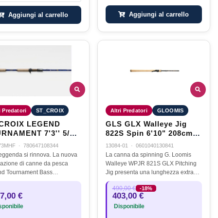
Aggiungi al carrello
Aggiungi al carrello
i Predatori
ST_CROIX
Altri Predatori
GLOOMIS
 CROIX LEGEND
GLS GLX Walleye Jig
RNAMENT 7'3'' 5/16
822S Spin 6'10" 208cm
1/8-3/8oz
73MHF
·
780647108344
13084-01
·
0601040130841
eggenda si rinnova. La nuova
La canna da spinning G. Loomis
azione di canne da pesca
Walleye WPJR 821S GLX Pitching
d Tournament Bass
Jig presenta una lunghezza extra
nisce gli standard in termini di
che aiuta ad estendere il lancio e
490,00 €
-18%
tazione, materiali e
fornisce ami più positivi in acque
7,00 €
403,00 €
zioni, incorporando il
profonde. E' una canna che fa…
ponibile
Disponibile
ibuto diretto…