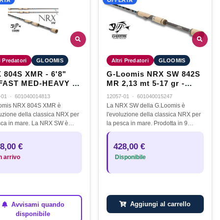
i Predatori
GLOOMIS
Altri Predatori
GLOOMIS
 804S XMR - 6'8"
G-Loomis NRX SW 842S
MED-HEAVY -
MR 2,13 mt 5-17 gr -
- 1 1/2 - BRAID 15-
BRAID 15-30LB
-01
·
601040014813
12057-01
·
601040015247
B
oomis NRX 804S XMR è
La NRX SW della G.Loomis è
luzione della classica NRX per
l'evoluzione della classica NRX per
sca in mare. La NRX SW è
la pesca in mare. Prodotta in 9
ta appositamente per tutti i
modelli differenti, la NRX SW è
tori a spinning in mare,
studiata appositamente per tutti i
8,00 €
428,00 €
zando il miglior materiale di…
pescatori a spinning in mare,…
n arrivo
Disponibile
Aggiungi al carrello
Avvisami quando
disponibile