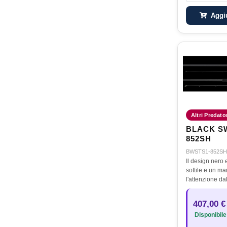
Aggiu
Altri Predato
BLACK SW
852SH
BWSTS1-852SH
Il design nero
sottile e un ma
l'attenzione da
dall'esperienza 
Allo stesso tem
407,00 €
canna da tutte 
Disponibile