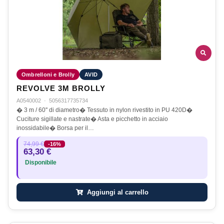
Ombrelloni e Brolly
AVID
REVOLVE 3M BROLLY
A0540002
·
5056317735734
� 3 m / 60'' di diametro� Tessuto in nylon rivestito in PU 420D�
Cuciture sigillate e nastrate� Asta e picchetto in acciaio
inossidabile� Borsa per il…
74,99 €
-16%
63,30 €
Disponibile
Aggiungi al carrello