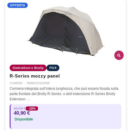
OFFERTA
Ombrelloni e Brolly
FOX
R-Series mozzy panel
CUM262
·
5056212110438
Cerniera integrata sull’intera lunghezza, che può essere fissata sulla
parte frontale del Brolly R-Series o dell’estensione R-Series Brolly
Extension …
50,00 €
-18%
40,90 €
Disponibile