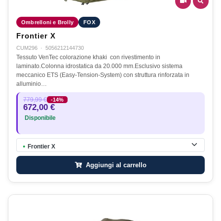
Ombrelloni e Brolly
FOX
Frontier X
CUM296
·
5056212144730
Tessuto VenTec colorazione khaki con rivestimento in
laminato.Colonna idrostatica da 20.000 mm.Esclusivo sistema
meccanico ETS (Easy-Tension-System) con struttura rinforzata in
alluminio…
779,99 €
-14%
672,00 €
Disponibile
Frontier X
●
Aggiungi al carrello