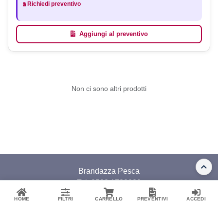
Richiedi preventivo
Aggiungi al preventivo
Non ci sono altri prodotti
Brandazza Pesca
Tel: 0523.1732029
Whatsapp:
+39 344 3485570
HOME
FILTRI
CARRELLO
PREVENTIVI
ACCEDI
Email: pesca@gmgonline.it