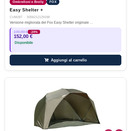
Ombrelloni e Brolly
FOX
Easy Shelter +
CUM287
·
5056212129188
Versione migliorata del Fox Easy Shelter originale …
199,99 €
-24%
152,00 €
Disponibile
Aggiungi al carrello