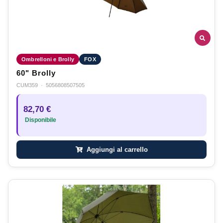
Ombrelloni e Brolly
FOX
60" Brolly
CUM359
·
5056808507505
82,70 €
Disponibile
Aggiungi al carrello