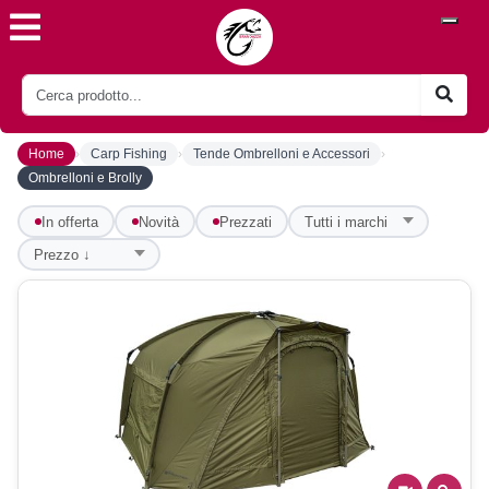
›
›
›
Home
Carp Fishing
Tende Ombrelloni e Accessori
Ombrelloni e Brolly
In offerta
Novità
Prezzati