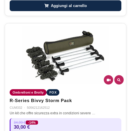
Aggiungi al carrello
Ombrelloni e Brolly
FOX
R-Series Bivvy Storm Pack
CUM332
·
5056212162512
Un kit che offre sicurezza extra in condizioni severe …
34,99 €
-14%
30,00 €