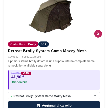
Ombrelloni e Brolly
FOX
Retreat Brolly System Camo Mozzy Mesh
CUM330
·
5056212175093
Il primo sistema brolly dotato di una cupola interna completamente
removibile (available separately) …
54,99 €
-24%
41,90 €
Disponibile
Retreat Brolly System Camo Mozzy Mesh
●
Aggiungi al carrello