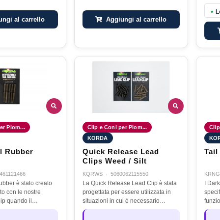
L
●
ngi al carrello
Aggiungi al carrello
er Piom...
Clip e Coni per Piom...
Clip
KORDA
KO
il Rubber
Quick Release Lead
Tai
Clips Weed / Silt
461121466
KQRWS
·
5060062115550
KRNG
ubber è stato creato
La Quick Release Lead Clip è stata
I Dar
to con le nostre
progettata per essere utilizzata in
speci
ip quando il
situazioni in cui è necessario
funzi
l leader è più spesso
espellere il piombo non appena il
Dark 
un nodo di dimensioni
pesce abbocca, come quando si
conett