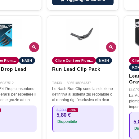
er Piom...
NASH
Clip e Coni per Piom...
NASH
Clip
KO
 Drop Lead
Run Lead Clip Pack
Lea
Gra
08987512
T8433
·
5055108984337
 Ezi Drop consentono
Le Nash Run Clip sono la soluzione
KLCP
berarsi per espellere il
definitiva al sistema zig regolabile o
La Mu
mente grazie ad un
al running rig.L’esclusiva clip ricurva
piomb
e liscio che permette
si blocca in posizione quando la
impos
6,29 €
-8%
ma di staccarsi
lenza è tesa ma permette alla lenza
come 
5,80 €
 una…
quando è…
porta
5,
Disponibile
ingan
Dis