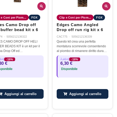
 e Coni per Piom...
FOX
Clip e Coni per Piom...
FOX
es Camo Drop off
Edges Camo Angled
 buffer bead kit x 6
Drop off run rig kit x 6
74
·
5056212136322
CAC775
·
5056212136339
S CAMO DROP OFF HELI
Questo kit crea una perfetta
R BEADS KIT è un kit per il
montatura scorrevole consentendo
ma Drop Off ed
al piombo di rimanere diritto durante
ttero.Perlina ammortizzante
il lancio …
9 €
7,49 €
-16%
-16%
tile che comprende tre
30 €
6,30 €
ti principali ed è stata
ponibile
Disponibile
nata per montature in…
Aggiungi al carrello
Aggiungi al carrello