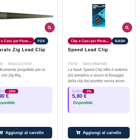
 e Coni per Piom...
FOX
Clip e Coni per Piom...
NASH
urals Zig Lead Clip
Speed Lead Clip
45
·
5056212175437
T8750
·
5055108987505
ficamente progettato per la
La Nash Speed Clip offre il sistema
 con Zig Rig…
più semplice e sicuro di fissaggio
della clip del piombo senza alcuna
necessità di meccanismi aggiuntivi
9 €
5,99 €
-16%
-3%
di bloccaggio. Il design del corpo
90 €
5,80 €
della Speed Clip è…
ponibile
Disponibile
Aggiungi al carrello
Aggiungi al carrello