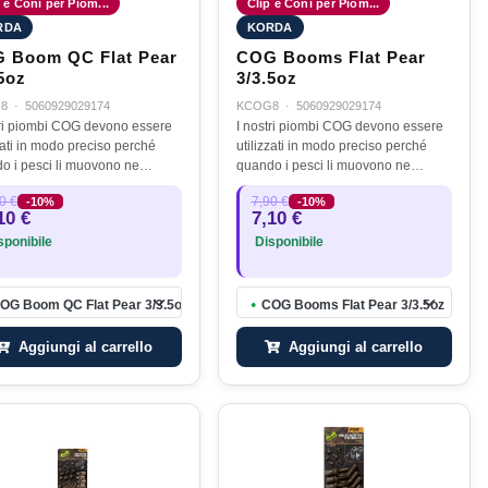
 e Coni per Piom...
Clip e Coni per Piom...
RDA
KORDA
 Boom QC Flat Pear
COG Booms Flat Pear
5oz
3/3.5oz
8
·
5060929029174
KCOG8
·
5060929029174
tri piombi COG devono essere
I nostri piombi COG devono essere
zati in modo preciso perché
utilizzati in modo preciso perché
o i pesci li muovono ne
quando i pesci li muovono ne
no il peso nel più breve tempo
sentano il peso nel più breve tempo
0 €
7,90 €
-10%
-10%
bile. Proprio per questo motivo
possibile. Proprio per questo motivo
10 €
7,10 €
stati chiamati piombi…
sono stati chiamati piombi…
ponibile
Disponibile
OG Boom QC Flat Pear 3/3.5oz
COG Booms Flat Pear 3/3.5oz
●
Aggiungi al carrello
Aggiungi al carrello