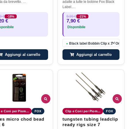
tta da brevetto. …
adatte a tutte le bobine Fox Black
Label.…
9 €
9,99 €
-18%
-21%
20 €
7,90 €
ponibile
Disponibile
Black label Bobbin Clip x 3 - Orange
●
Aggiungi al carrello
Aggiungi al carrello
 e Coni per Piom...
FOX
Clip e Coni per Piom...
FOX
es micro chod bead
tungsten tubing leadclip
x 6
ready rigs size 7