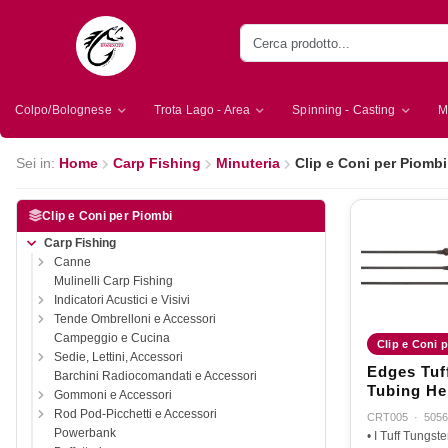
Colpo/Bolognese
Trota Lago - Area
Spinning - Casting
M
Sei in:
Home
Carp Fishing
Minuteria
Clip e Coni per Piombi
Clip e Coni per Piombi
Carp Fishing
Canne
Mulinelli Carp Fishing
Indicatori Acustici e Visivi
Tende Ombrelloni e Accessori
Campeggio e Cucina
Clip e Coni p
Sedie, Lettini, Accessori
Edges Tuf
Barchini Radiocomandati e Accessori
Tubing Hel
Gommoni e Accessori
3pcs
Rod Pod-Picchetti e Accessori
CRT005
·
5056
Powerbank
• I Tuff Tungst