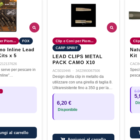
er Piom...
FOX
Clip e Coni per Piom...
Clip
CARP SPIRIT
o Inline Lead
Nat
its x 5
Kit
LEAD CLIPS METAL
PACK CAMO X10
212137626
CAC8
i serve per pescare in
Speci
ACS010446
·
3422993067506
 Inline”…
pesca
Design della clip in metallo da
utilizzare con una girella di taglia 8.
Ultraresistente fino a 350 g per la
6,9
%
pesca estrema. Colorazione
5,
mimetica. Il pacchetto include: 10
6,20 €
Dis
clip e 10 gomme di coda.
Disponibile
ngi al carrello
Aggiungi al carrello