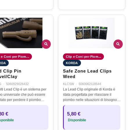
 e Coni per Piom...
Clip e Coni per Piom...
RDA
KORDA
d Clip Pin
Safe Zone Lead Clips
vel/Clay
Weed
G
·
5060929026432
KLCSW
·
5060062118544
lti Lead Clip è un sistema per
La Lead Clip originale di Korda è
o universale che può essere
stata progettata per rilasciare il
tato per perdere il piombo
piombo nelle situazioni di bisogno,
una tradizionale clip
ad esempio quando questo rimane
piombo o in stile running per
impigliato o se il pesce passa
80 €
5,80 €
nare le carpe estremamente…
attraverso una zona fitta di…
ponibile
Disponibile