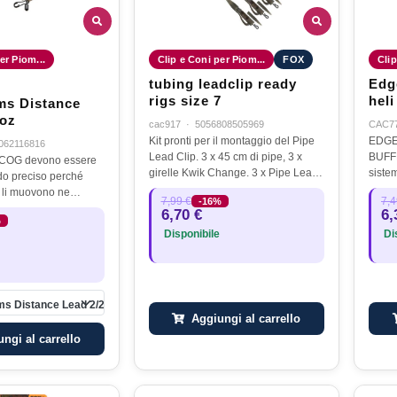
er Piom...
Clip e Coni per Piom...
FOX
Clip
tubing leadclip ready
Edg
rigs size 7
heli
s Distance
5oz
cac917
·
5056808505969
CAC7
Kit pronti per il montaggio del Pipe
EDGE
062116816
Lead Clip. 3 x 45 cm di pipe, 3 x
BUFFE
i COG devono essere
girelle Kwik Change. 3 x Pipe Lead
siste
odo preciso perché
Clip e 3 x micro manicotti anti-
elico
 li muovono ne
7,99 €
7,4
-16%
groviglio. Il Pipe Lead Clip
versa
o nel più breve tempo
6,70 €
6,
brevettato afferra e trattiene…
elemen
%
prio per questo motivo
Disponibile
Dis
diseg
amati piombi…
 Distance Lead 2/2.5oz
Aggiungi al carrello
ngi al carrello