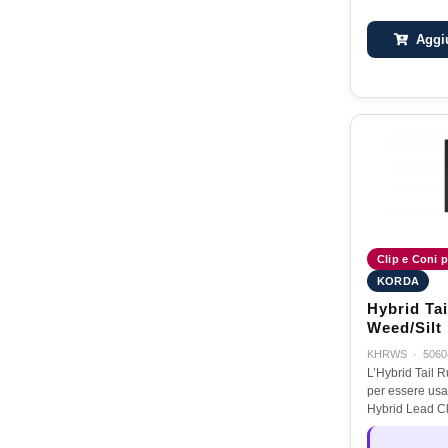
Aggiu
Clip e Coni p
KORDA
Hybrid Ta
Weed/Silt
KHRWS
·
5060
L’Hybrid Tail R
per essere usa
Hybrid Lead Cl
materiale per i
e va a creare 