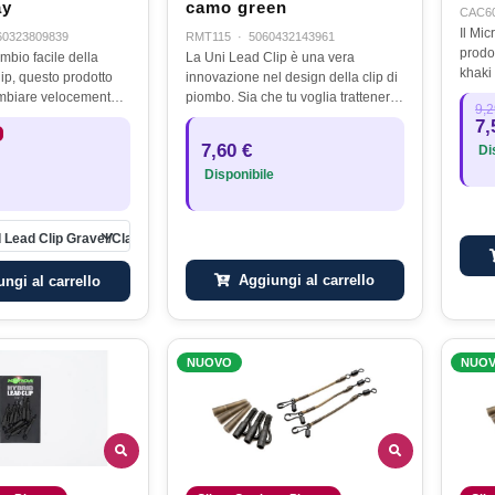
ay
camo green
CAC6
Il Mi
60323809839
RMT115
·
5060432143961
prodot
mbio facile della
La Uni Lead Clip è una vera
khaki
ip, questo prodotto
innovazione nel design della clip di
sul fo
ambiare velocemente e
piombo. Sia che tu voglia trattenere
9,2
assic
amo semplicemente
il guinzaglio* o lasciarlo cadere,
7,
mimet
al cappio finale. La
questa clip universale ti consente di
7,60 €
Dis
con…
lip QC è stata…
fare entrambe le cose…
Disponibile
 Lead Clip Gravel/Clay
Aggiungi al carrello
ngi al carrello
NUOVO
NUO