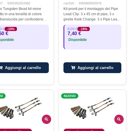
07
·
5055350253380
cac918
·
5056808505976
cro Tungsten Bead kit viene
Kit pronti per il montaggio del Pipe
to in una tonalità di colore
Lead Clip. 3 x 45 cm di pipe, 3 x
 translucida per confondersi
girelle Kwik Change. 3 x Pipe Lead
ndale , e grazie al proprio peso
Clip e 3 x micro manicotti anti-
9 €
8,99 €
-19%
-18%
ura la massima
groviglio. Il Pipe Lead Clip
50 €
7,40 €
izzazione del rig . Disegnato
brevettato afferra e trattiene…
ponibile
Disponibile
Aggiungi al carrello
Aggiungi al carrello
VO
NUOVO