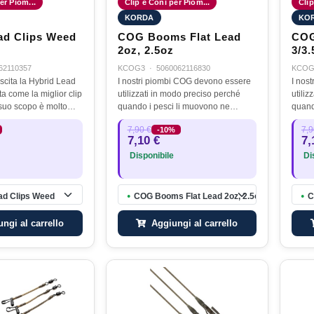
er Piom...
Clip e Coni per Piom...
Clip
KORDA
KO
ad Clips Weed
COG Booms Flat Lead
COG
2oz, 2.5oz
3/3.
62110357
KCOG3
·
5060062116830
KCOG
scita la Hybrid Lead
I nostri piombi COG devono essere
I nos
ta come la miglior clip
utilizzati in modo preciso perché
utiliz
 suo scopo è molto
quando i pesci li muovono ne
quand
rmette di perdere il
sentano il peso nel più breve tempo
senta
7,90 €
7,9
-10%
 il pesce che ha
possibile. Proprio per questo motivo
possi
7,10 €
7,
manesse…
sono stati chiamati piombi…
sono 
Disponibile
Dis
ad Clips Weed
COG Booms Flat Lead 2oz, 2.5oz
C
●
●
ngi al carrello
Aggiungi al carrello