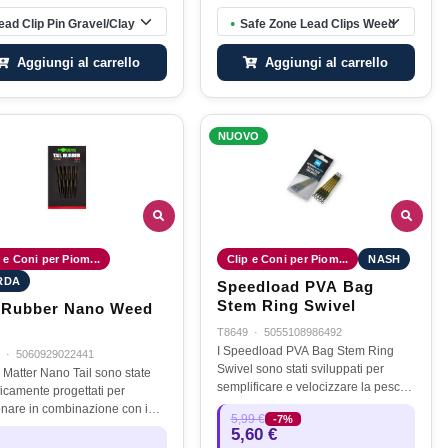
ead Clip Pin Gravel/Clay
Safe Zone Lead Clips Weed
●
Aggiungi al carrello
Aggiungi al carrello
NUOVO
 e Coni per Piom...
Clip e Coni per Piom...
NASH
RDA
Speedload PVA Bag
Stem Ring Swivel
l Rubber Nano Weed
T8649
·
5055108986492
I Speedload PVA Bag Stem Ring
·
5060929022441
Swivel sono stati sviluppati per
k Matter Nano Tail sono state
semplificare e velocizzare la pesca
ficamente progettati per
con sacchetti in PVA senza
onare in combinazione con i
5,99 €
-7%
compromettere la presentazione.
Matter Nano Tubing. Questi
5,60 €
Progettati per l’uso con piombi in-
i sono dotati di un foro da 1,4