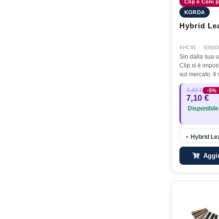
Clip e Coni p
KORDA
Hybrid Le
KHCW
·
50600
Sin dalla sua u
Clip si è impos
sul mercato. Il
semplice: vi pe
7,49 €
-5%
piombo qualora
7,10 €
abboccato ri
Disponibile
Hybrid Le
●
Aggiu