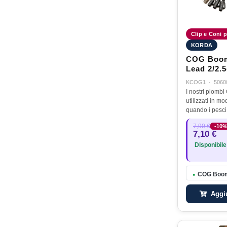
Clip e Coni p
KORDA
COG Boom
Lead 2/2.
KCOG1
·
5060
I nostri piomb
utilizzati in m
quando i pesci
sentano il pes
7,90 €
-10
possibile. Pro
7,10 €
sono stati chi
Disponibile
COG Booms
●
Aggiu