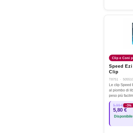
Clip e Coni p
Speed Ezi
Clip
T8751
·
50551
Le clip Speed
al piombo di li
peso più facil
corpo posterior
5,99 €
-3%
al cono di gom
5,80 €
sottoposto ad
Disponibile