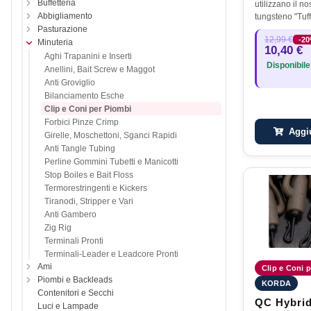
Buffetteria
utilizzano il n
Abbigliamento
tungsteno "Tuff
meno attraente
Pasturazione
12,99 €
-2
rispetto alle v
Minuteria
10,40 €
Aghi Trapanini e Inserti
Disponibile
Anellini, Bait Screw e Maggot
Anti Groviglio
Bilanciamento Esche
Clip e Coni per Piombi
Forbici Pinze Crimp
Aggiu
Girelle, Moschettoni, Sganci Rapidi
Anti Tangle Tubing
Perline Gommini Tubetti e Manicotti
Stop Boiles e Bait Floss
Termorestringenti e Kickers
Tiranodi, Stripper e Vari
Anti Gambero
Zig Rig
Terminali Pronti
Terminali-Leader e Leadcore Pronti
Ami
Clip e Coni p
Piombi e Backleads
KORDA
Contenitori e Secchi
QC Hybrid
Luci e Lampade