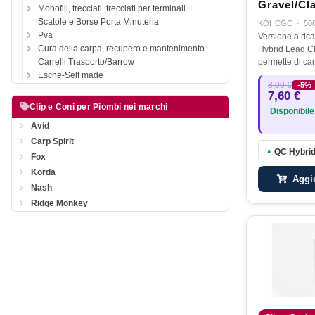
Gravel/Cl
Monofili, trecciati ,trecciati per terminali
Scatole e Borse Porta Minuteria
KQHCGC
·
50
Pva
Versione a rica
Cura della carpa, recupero e mantenimento
Hybrid Lead Cl
Carrelli Trasporto/Barrow
permette di c
facilmente l’
Esche-Self made
8,00 €
-5%
agganciandolo 
7,60 €
Hybrid Lead C
Clip e Coni per Piombi nei marchi
Disponibile
Avid
Carp Spirit
QC Hybrid
●
Fox
Korda
Aggiu
Nash
Ridge Monkey