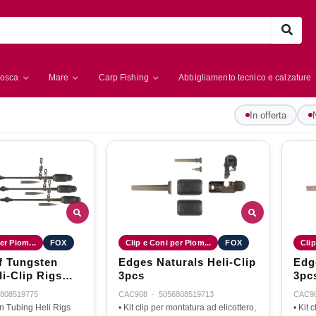
osca
Mare
Carp Fishing
Abbigliamento tecnico e calzature
In offerta
er Piom...
FOX
Clip e Coni per Piom...
FOX
Clip
f Tungsten
Edges Naturals Heli-Clip
Edg
i-Clip Rigs
3pcs
3pc
808519775
CAC908
·
5056808519713
CAC9
en Tubing Heli Rigs
• Kit clip per montatura ad elicottero,
• Kit 