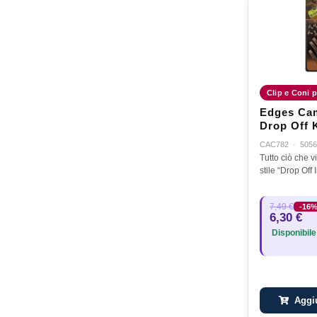
Clip e Coni p
Edges Cam
Drop Off K
CAC782
·
5056
Tutto ciò che v
stile “Drop Off
7,49 €
-16
6,30 €
Disponibile
Aggiu