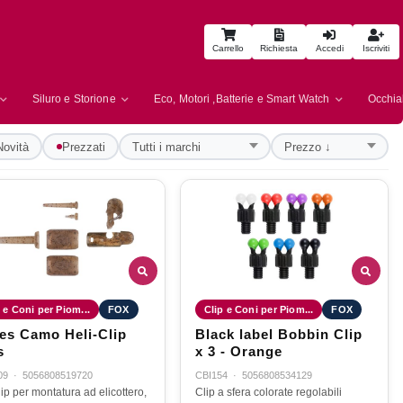
Carrello
Richiesta
Accedi
Iscriviti
Siluro e Storione
Eco, Motori ,Batterie e Smart Watch
Occhial
Novità
Prezzati
 e Coni per Piom...
FOX
Clip e Coni per Piom...
FOX
es Camo Heli-Clip
Black label Bobbin Clip
s
x 3 - Orange
09
·
5056808519720
CBI154
·
5056808534129
clip per montatura ad elicottero,
Clip a sfera colorate regolabili