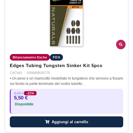
Bilanciamento Esche
FOX
Edges Tubing Tungsten Sinker Kit 5pcs
CAC943
·
5056808535775
• Un peso e un manicotto modellato in tungsteno che servono a fissare
sul fondo la parte terminale del vostro tubetto…
6,99 €
-21%
5,50 €
Disponibile
Aggiungi al carrello