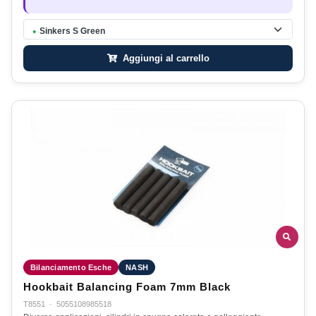
Sinkers S Green
●
Aggiungi al carrello
Bilanciamento Esche
NASH
Hookbait Balancing Foam 7mm Black
T8551
·
5055108985518