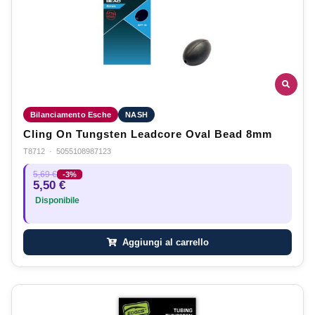
Bilanciamento Esche
NASH
Cling On Tungsten Leadcore Oval Bead 8mm
T8712
·
5055108987123
5,69 €
-3%
5,50 €
Disponibile
Aggiungi al carrello