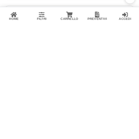
HOME
FILTRI
CARRELLO
PREVENTIVI
ACCEDI
Bilanciamento Esche
FOX
Edges Tungsten Sinkers
CAC891
·
5056212181308
Tungsten Sinker progettati per aiutare a mantenere il vostro terminale
o la vostra madrelenza ben distesi sul fondale…
4,19 €
-12%
3,70 €
Disponibile