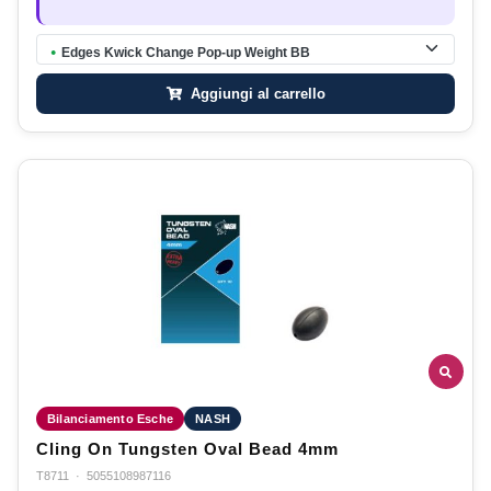
Edges Kwick Change Pop-up Weight BB
●
Aggiungi al carrello
Bilanciamento Esche
NASH
Cling On Tungsten Oval Bead 4mm
T8711
·
5055108987116