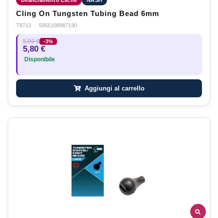
Bilanciamento Esche
NASH
Cling On Tungsten Tubing Bead 6mm
T8713
·
5055108987130
5,99 €
-3%
5,80 €
Disponibile
Aggiungi al carrello