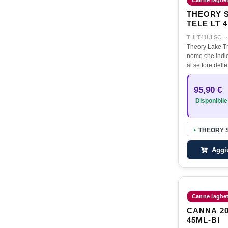
Canne laghett
THEORY 
TELE LT 4
THLT41ULSCI
Theory Lake Tr
nome che indic
al settore delle
infatti di canne
lago dagli altis
95,90 €
offerte…
Disponibile
THEORY S
●
Aggiu
Canne laghett
CANNA 20
45ML-BI