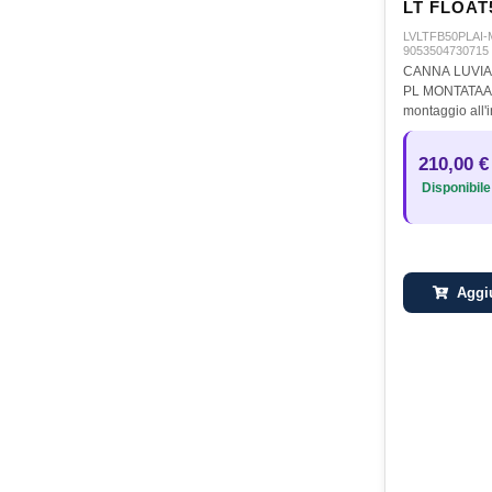
LT FLOAT
MONTATA
LVLTFB50PLAI
9053504730715
CANNA LUVIA
PL MONTATAAne
montaggio all'i
scorrevoli sull
secondo e uno 
210,00 €
pezzoPlacca A
Disponibile
Stonfo Omagg
Aggiu