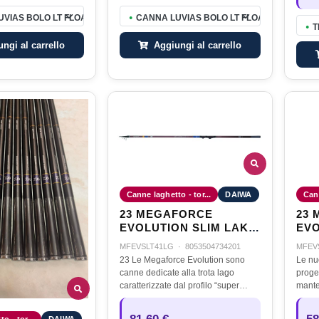
VIAS BOLO LT FLOAT60PL
CANNA LUVIAS BOLO LT FLOAT 50P
●
T
●
ngi al carrello
Aggiungi al carrello
Canne laghetto - tor...
DAIWA
Cann
23 MEGAFORCE
23
EVOLUTION SLIM LAKE
EVO
TROUT 41L G-AI
TRO
MFEVSLT41LG
·
8053504734201
MFEV
23 Le Megaforce Evolution sono
Le nu
canne dedicate alla trota lago
proge
caratterizzate dal profilo “super
mante
slim”: i tubolari, prodotti in fibra di
hanno
carbonio ad alto modulo, sono
questa