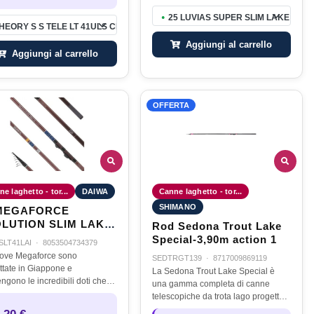
25 LUVIAS SUPER SLIM LAKE TROU
●
HEORY S S TELE LT 41ULS CI MONTATA
Aggiungi al carrello
Aggiungi al carrello
OFFERTA
e laghetto - tor...
DAIWA
Canne laghetto - tor...
SHIMANO
 MEGAFORCE
LUTION SLIM LAKE
Rod Sedona Trout Lake
UT 41L AI
Special-3,90m action 1
SLT41LAI
·
8053504734379
ove Megaforce sono
SEDTRGT139
·
8717009869119
ttate in Giappone e
La Sedona Trout Lake Special è
ngono le incredibili doti che
una gamma completa di canne
 decretato ilsuccesso di
telescopiche da trota lago progettate
 celebre serie per la trota
per la moderna pesca alla trota con