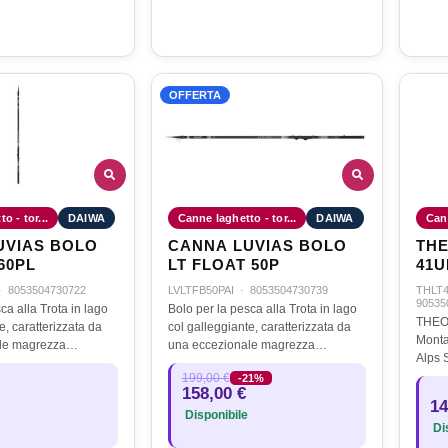
OFFERTA
o - tor...
DAIWA
Canne laghetto - tor...
DAIWA
Cann
UVIAS BOLO
CANNA LUVIAS BOLO
THE
60PL
LT FLOAT 50P
41U
·
8053504730722
LVLTFB50PAI
·
8053504730739
THLT
90535
ca alla Trota in lago
Bolo per la pesca alla Trota in lago
THEO
e, caratterizzata da
col galleggiante, caratterizzata da
Monta
le magrezza
una eccezionale magrezza
Alps 
 darà al pescatore la
strutturale che darà al pescatore la
Omagg
199,00 €
-21%
 maneggiare non una
sensazione di maneggiare non una
158,00 €
con fi
metri, ma una…
bolo di 5 o 6 metri, ma una…
14
della
Disponibile
Dis
aver