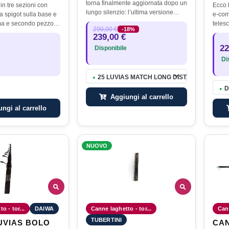
torna finalmente aggiornata dopo un
in tre sezioni con
Ecco 
lungo silenzio: l’ultima versione
 a spigot sulla base e
e-com
risaliva al lontano 2017. Questa
ima e secondo pezzo.
teles
290,00 €
-18%
nuova generazione è stata
i ragguardevoli con
alla t
239,00 €
completamente riprogettata, con…
à e precisione grazie
da un
22
Disponibile
iametro…
strut
Dis
25 LUVIAS MATCH LONG DISTANCE LAKE 
●
D
●
Aggiungi al carrello
ngi al carrello
NUOVO
o - tor...
DAIWA
Canne laghetto - tor...
Cann
TUBERTINI
UVIAS BOLO
CANNA A