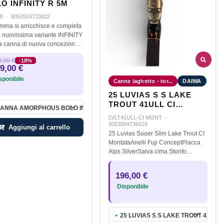
O INFINITY R 5M
BI
·
8053504733822
mma si arricchisce e completa
a nuovissima variante INFINITY
ezione
ntroduce una nuova azione
,00 €
-18%
terno della serie. Progettata
9,00 €
isegni e geometrie di…
ponibile
Canne laghetto - tor...
DAIWA
25 LUVIAS S S LAKE
TROUT 41ULL CI
ANNA AMORPHOUS BOLO INFINITY R 5M
MONTATA
LVLT41ULL-CI MONT
·
9053504736618
Aggiungi al carrello
25 Luvias Suoer Slim Lake Trout CI
MontataAnelli Fuji ConceptPlacca
Alps SilverSalva cima Stonfo
OmaggioLegature di colore nero
con finitura che riprende il colore
196,00 €
della banda della canna in modo
Disponibile
da…
25 LUVIAS S S LAKE TROUT 41ULL
●