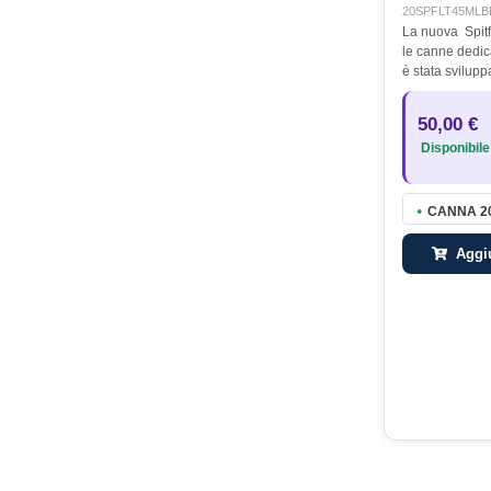
20SPFLT45MLB
La nuova Spitfi
le canne dedica
è stata svilupp
progettuali deg
più alta, rical
50,00 €
lunghezze e…
Disponibile
CANNA 20
●
Aggiu