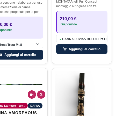
MONTATAAnelli Fuji Concept
la versione rielaborata per uso
montaggio all'inglese con tre
merce:Serie di canne
scorrevoli sulla cima , uno sul
copiche progettate per la pesca
secondo e uno sul terzo
rota in torrente, caratterizzate
210,00 €
pezzoPlacca Alps SilverSalva cima
’azione molto rigida, una
0,00 €
Disponibile
Stonfo OmaggioLegature…
tura robusta e…
ponibile
TROUT 45ML
CANNA LUVIAS BOLO LT FLOAT 50
●
irect Trout Mt.8
Aggiungi al carrello
Aggiungi al carrello
e laghetto - tor...
DAIWA
MORPHOUS