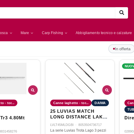
osca
Mare
Carp Fishing
Abbigliamento tecnico e calzature
In offerta
NUO
o - tor...
Canne laghetto - tor...
DAIWA
Cann
TUB
25 LUVIAS MATCH
LONG DISTANCE LAKE
 Tr3 4.80Mt
Dire
TROUT 45ML
LVLT45MLDGBI
·
8053504736717
La serie Luvias Trota Lago 3 pezzi
3831458276
02890