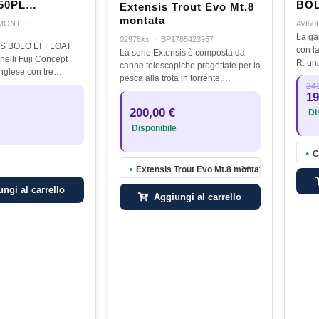
50PL
BOL
Extensis Trout Evo Mt.8
montata
-MONT
·
AVI50
La ga
02978xx
·
BP1785423957
S BOLO LT FLOAT
con l
La serie Extensis è composta da
lli Fuji Concept
R: una canna di nuova conc
canne telescopiche progettate per la
nglese con tre
che i
pesca alla trota in torrente,
a cima , uno sul
243
all’in
caratterizzate da un'azione rigida,
19
sul terzo
con d
un eccellente bilanciamento e una
lps SilverSalva cima
200,00 €
Dis
grande affidabilità. La…
ioLegature…
Disponibile
C
●
Extensis Trout Evo Mt.8 montata
●
ngi al carrello
Aggiungi al carrello