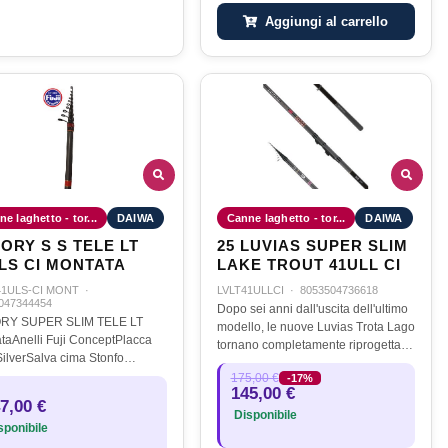
Aggiungi al carrello
e laghetto - tor...
DAIWA
Canne laghetto - tor...
DAIWA
ORY S S TELE LT
25 LUVIAS SUPER SLIM
LS CI MONTATA
LAKE TROUT 41ULL CI
41ULS-CI MONT
·
LVLT41ULLCI
·
8053504736618
047344454
Dopo sei anni dall'uscita dell'ultimo
RY SUPER SLIM TELE LT
modello, le nuove Luvias Trota Lago
taAnelli Fuji ConceptPlacca
tornano completamente riprogettate
SilverSalva cima Stonfo
per offrire il massimo in termini di
ioLegature di colore nero
175,00 €
-17%
prestazioni, innovazione e qualità
145,00 €
nitura che riprende il colore
costruttiva.…
7,00 €
 banda della canna in modo da
Disponibile
ponibile
e un…