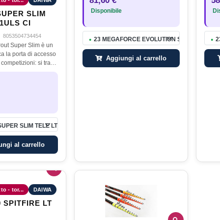
81,60 €
58
o - tor...
DAIWA
sottilissimi e le rendono…
lago: 
Disponibile
Dis
ridott
SUPER SLIM
1ULS CI
·
8053504734454
23 MEGAFORCE EVOLUTION SLIM LAKE TRO
2
●
●
out Super Slim è un
a la porta di accesso
Aggiungi al carrello
 competizioni: si tratta
 dedicate alla trota
simi contenuti tecnici,
UPER SLIM TELE LT 41ULS CI
ngi al carrello
o - tor...
DAIWA
 SPITFIRE LT