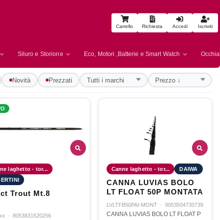
Carrello
Richiesta
Accedi
Iscriviti
Siluro e Storione
Eco, Motori ,Batterie e Smart Watch
Occhial
Novità
Prezzati
VO
e laghetto - tor...
Canne laghetto - tor...
DAIWA
ERTINI
CANNA LUVIAS BOLO
LT FLOAT 50P MONTATA
ct Trout Mt.8
LVLTFB50PAI-MONT
·
9053504730739
CANNA LUVIAS BOLO LT FLOAT P
xx
·
8053831520256