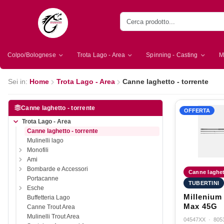
Colpo/Bolognese
Trota Lago - Area
Spinning - Casting
M
Sei in:
Home
Trota Lago - Area
Canne laghetto - torrente
Canne laghetto - torrente
OFFERTA
Trota Lago - Area
Canne laghetto - torrente
Mulinelli lago
Monofili
Ami
Bombarde e Accessori
Canne laghett
Portacanne
TUBERTINI
Esche
Millenium
Buffetteria Lago
Max 45G
Canne Trout Area
Mulinelli Trout Area
04547XX
·
805