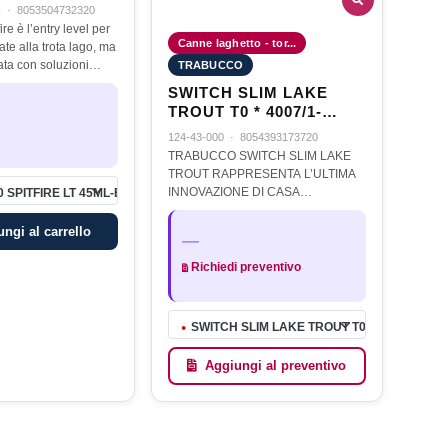
I
·
8053504732320
re è l’entry level per
Canne laghetto - tor...
te alla trota lago, ma
ata con soluzioni
TRABUCCO
ne di canne di fascia
SWITCH SLIM LAKE
cando azioni, curve,
TROUT T0 * 4007/1-
3(ULLS)
124-43-000
·
8054393173720
TRABUCCO SWITCH SLIM LAKE
TROUT RAPPRESENTA L’ULTIMA
INNOVAZIONE DI CASA
 SPITFIRE LT 45ML-BI
TRABUCCO NEL MONDO DELLA
TROTA LAGO. Questa serie di
ngi al carrello
—
canne è frutto dello studio,e svariati
test effettuati da Daniele…
Richiedi preventivo
SWITCH SLIM LAKE TROUT T0 * 4007/1-3(UL
●
Aggiungi al preventivo