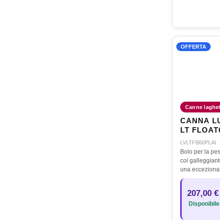
OFFERTA
Canne laghett
CANNA L
LT FLOAT
LVLTFB60PLAI
Bolo per la pes
col galleggiant
una ecceziona
strutturale che
sensazione di
207,00 €
bolo di 5 o 6 
Disponibile