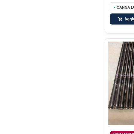
CANNA LU
●
Aggiu