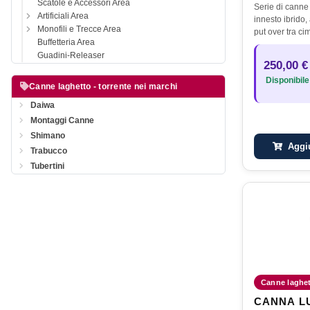
Scatole e Accessori Area
Serie di canne 
Artificiali Area
innesto ibrido,
Monofili e Trecce Area
put over tra c
Buffetteria Area
Capaci di lanc
Guadini-Releaser
estrema facilit
250,00 €
alla base a d
Disponibile
Canne laghetto - torrente nei marchi
Daiwa
Montaggi Canne
Shimano
Aggiu
Trabucco
Tubertini
Canne laghett
CANNA L