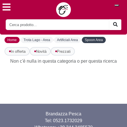
›
›
›
Home
Trota Lago - Area
Artificiali Area
Spoon Area
In offerta
Novità
Prezzati
Non c'è nulla in questa categoria o per questa ricerca
Brandazza Pesca
Tel: 0523.1732029