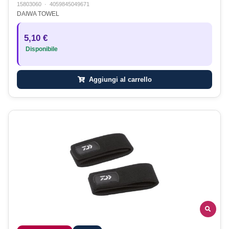
15803060
·
4059845049671
DAIWA TOWEL
5,10 €
Disponibile
Aggiungi al carrello