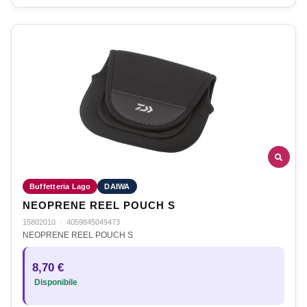
Buffetteria Lago
DAIWA
NEOPRENE REEL POUCH S
15802010
·
4059845049473
NEOPRENE REEL POUCH S
8,70 €
Disponibile