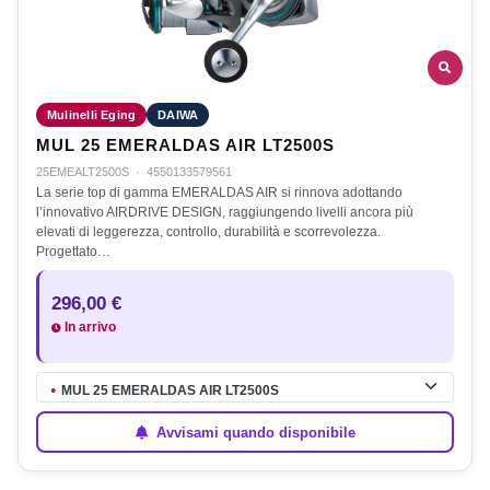
Mulinelli Eging
DAIWA
MUL 25 EMERALDAS AIR LT2500S
25EMEALT2500S
·
4550133579561
La serie top di gamma EMERALDAS AIR si rinnova adottando
l’innovativo AIRDRIVE DESIGN, raggiungendo livelli ancora più
elevati di leggerezza, controllo, durabilità e scorrevolezza.
Progettato…
296,00 €
In arrivo
MUL 25 EMERALDAS AIR LT2500S
●
Avvisami quando disponibile