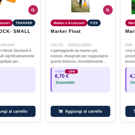
essori
TRAKKER
Marker e Accessori
FOX
Mar
OCK- SMALL
Marker Float
Mar
618312849
CAC759
·
5056212128259
KME
 H-Block Standard è
Il galleggiante da marker più
Una v
VA significativamente
evoluto, disegnato per raggiungere
posiz
ogettato per
grandi distanze, incredibilmente
presc
zioni a profondità
galleggiante …
distan
7,99 €
-16%
te la pesca da barca
veloc
6,70 €
4,
g o da gommone.La…
di nu
Disponibile
Dis
dove
ngi al carrello
Aggiungi al carrello