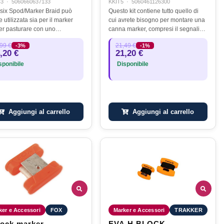
43
·
5060660637133
KKIT5
·
5060461126300
six Spod/Marker Braid può
Questo kit contiene tutto quello di
 utilizzata sia per il marker
cui avrete bisogno per montare una
er pasturare con uno
canna marker, compresi il segnalino
Spomb. Questa treccia
SLR, il Marker Stem e il Marker
99 €
21,49 €
-3%
-1%
giante è perfetta per l'utilizzo
Lead Probe. Il SLR Marker Float è
,20 €
21,20 €
 canna da marker, in quanto
super galleggiante e…
ponibile
Disponibile
ha…
Aggiungi al carrello
Aggiungi al carrello
ker e Accessori
FOX
Marker e Accessori
TRAKKER