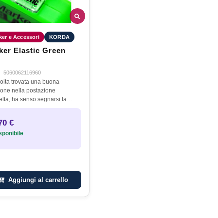
ker e Accessori
KORDA
ker Elastic Green
·
5060062116960
olta trovata una buona
ione nella postazione
elta, ha senso segnarsi la
za sulla lenza per poter
emente e facilmente lanciare
70 €
ovo nel luogo esatto senza
ponibile
r…
Aggiungi al carrello