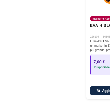
Marker e Acc
EVA H BL
226104
·
5056
Il Trakker EVA
un marker in E
più grande, pr
segnalare posi
maggiori duran
7,00 €
da carpfishin
Disponibile
Aggiu