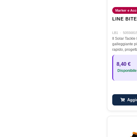
Marker e Acc
LINE BIT
LB1
·
5055681
Il Solar Tackle
galleggiante p
rapido, progett
sulla lenza pr
piccolo galleg
8,40 €
la vostra lenza
Disponibile
Aggiu