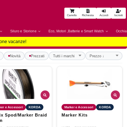
Carrello
Richiesta
Accedi
Iscriviti
Siluro e Storione
Eco, Motori ,Batterie e Smart Watch
Occhial
uone vacanze!
Novità
Prezzati
ker e Accessori
KORDA
Marker e Accessori
KORDA
ix Spod/Marker Braid
Marker Kits
m