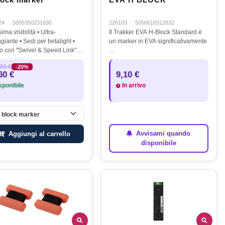
lock marker
EVA H BLOCK
24
·
5055350231630
226103
·
5056618312832
ima visibilità • Ultra-
Il Trakker EVA H-Block Standard è
giante • Sedi per betalight •
un marker in EVA significativamente
to con "Swivel & Speed Link"
…
n agevole aggancio del
99 €
-20%
bo
60 €
9,10 €
ponibile
In arrivo
 block marker
Avvisami quando
Aggiungi al carrello
disponibile