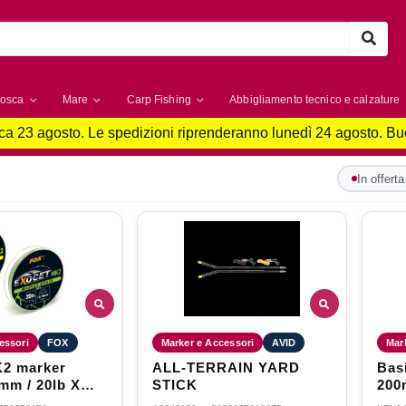
osca
Mare
Carp Fishing
Abbigliamento tecnico e calzature
a 23 agosto. Le spedizioni riprenderanno lunedì 24 agosto. B
i
In offerta
essori
FOX
Marker e Accessori
AVID
Mar
K2 marker
ALL-TERRAIN YARD
Bas
mm / 20lb X
STICK
200
green