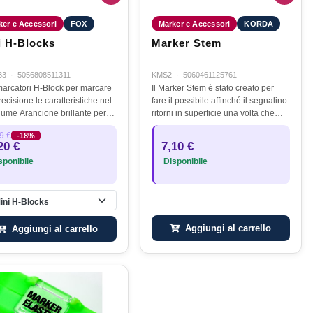
ker e Accessori
FOX
Marker e Accessori
KORDA
i H-Blocks
Marker Stem
33
·
5056808511311
KMS2
·
5060461125761
marcatori H-Block per marcare
Il Marker Stem è stato creato per
ecisione le caratteristiche nel
fare il possibile affinché il segnalino
e brillante per la
ritorni in superficie una volta che
isibilità Fornito con
avrete trovato la zona perfetta in cui
9 €
-18%
2 Mini H-Block per
pescare. I piombi sono facilmente
20 €
7,10 €
zione
agganciabili e…
ponibile
Disponibile
ini H-Blocks
Aggiungi al carrello
Aggiungi al carrello