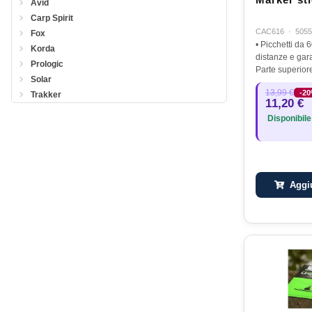
Marker sti
Avid
Carp Spirit
CAC616
·
5055
Fox
• Picchetti da 
Korda
distanze e gara
Prologic
Parte superior
Solar
ad elevata visi
13,99 €
-2
Trakker
betalight • Cos
11,20 €
leggero •…
Disponibile
Aggiu