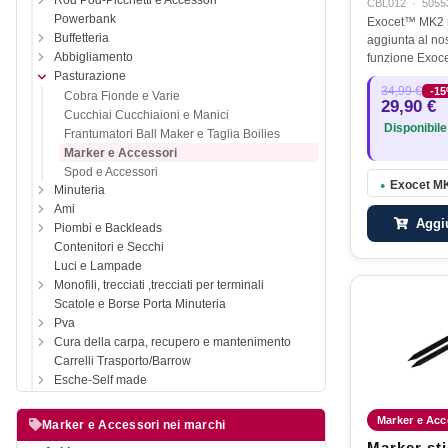
Rod Pod-Picchetti e Accessori
CBL012
·
5055
Powerbank
Exocet™ MK2 m
Buffetteria
aggiunta al nos
Abbigliamento
funzione Exoc
abbiamo svilup
Pasturazione
34,99 €
-1
trecciato MK2 
Cobra Fionde e Varie
29,90 €
disegnato in m
Cucchiai Cucchiaioni e Manici
Disponibile
Frantumatori Ball Maker e Taglia Boilies
Marker e Accessori
Spod e Accessori
Exocet MK
●
Minuteria
Ami
Aggiu
Piombi e Backleads
Contenitori e Secchi
Luci e Lampade
Monofili, trecciati ,trecciati per terminali
Scatole e Borse Porta Minuteria
Pva
Cura della carpa, recupero e mantenimento
Carrelli Trasporto/Barrow
Esche-Self made
Marker e Acc
Marker e Accessori nei marchi