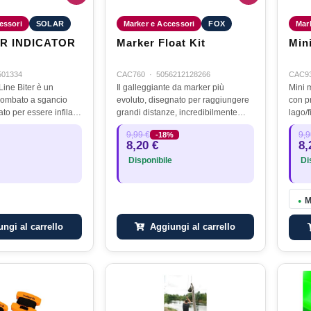
essori
SOLAR
Marker e Accessori
FOX
Mar
ER INDICATOR
Marker Float Kit
Min
501334
CAC760
·
5056212128266
CAC9
 Line Biter è un
Il galleggiante da marker più
Mini 
iombato a sgancio
evoluto, disegnato per raggiungere
con pr
ato per essere infilato
grandi distanze, incredibilmente
lago/fiume Arancion
incipale; come un
galleggiante …
massima v
9,99 €
9,9
-18%
giante lavorerà dove
cordino nero 
8,20 €
8,
 entra in…
confe
Disponibile
Dis
M
●
ngi al carrello
Aggiungi al carrello