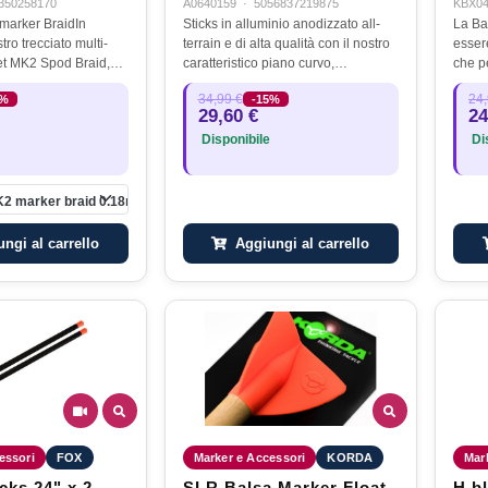
350258170
A0640159
·
5056837219875
KBX0
arker BraidIn
Sticks in alluminio anodizzato all-
La Ba
tro trecciato multi-
terrain e di alta qualità con il nostro
essere
et MK2 Spod Braid,
caratteristico piano curvo,
che p
pato anche il
garantendo che la linea si rilasci in
spod/
34,99 €
24,
5%
-15%
Exocet Marker Braid,
modo fluido e sotto pieno
galleg
29,60 €
24
odo specifico per la…
controlloPunte di coclea in…
sulla
Disponibile
Dis
non 
2 marker braid 0.18mm / 20lb X 300m - green
Aggiungi al carrello
ngi al carrello
essori
FOX
Marker e Accessori
KORDA
Mar