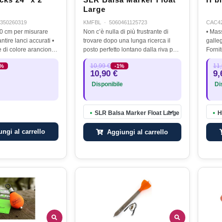
cks 24" x 2
SLR Balsa Marker Float
H b
Large
350260319
KMFBL
·
5060461125723
CAC4
60 cm per misurare
Non c’è nulla di più frustrante di
• Mass
ntire lanci accurati •
trovare dopo una lunga ricerca il
galleg
e di colore arancione
posto perfetto lontano dalla riva per
Forni
bilità, con vano per
poi perderlo perché il segnalino non
per u
10,99 €
11,
0%
-1%
truzione in alluminio
ritorna a galla! Grazie al SLR Marker
piom
10,90 €
9,
Float super…
Disponibile
Dis
SLR Balsa Marker Float Large
H
●
●
ngi al carrello
Aggiungi al carrello