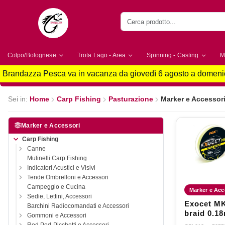
Colpo/Bolognese
Trota Lago - Area
Spinning - Casting
M
Brandazza Pesca va in vacanza da giovedì 6 agosto a domenic
Sei in:
Home
Carp Fishing
Pasturazione
Marker e Accessor
Marker e Accessori
Carp Fishing
Canne
Mulinelli Carp Fishing
Indicatori Acustici e Visivi
Tende Ombrelloni e Accessori
Campeggio e Cucina
Marker e Acc
Sedie, Lettini, Accessori
Exocet M
Barchini Radiocomandati e Accessori
braid 0.18
Gommoni e Accessori
300m - 