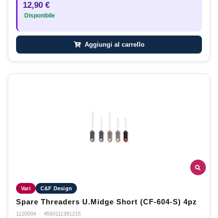
12,90 €
Disponibile
Aggiungi al carrello
Vari
C&F Design
Spare Threaders U.Midge Short (CF-604-S) 4pz
1120004
·
4560111381215