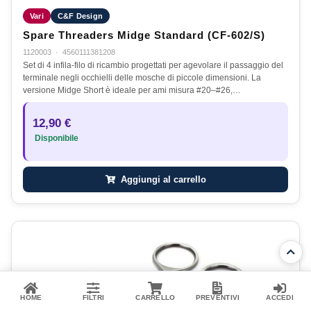
Vari
C&F Design
Spare Threaders Midge Standard (CF-602/S)
1120003
·
4560111381208
Set di 4 infila-filo di ricambio progettati per agevolare il passaggio del
terminale negli occhielli delle mosche di piccole dimensioni. La
versione Midge Short è ideale per ami misura #20–#26,…
12,90 €
Disponibile
Aggiungi al carrello
HOME
FILTRI
CARRELLO
PREVENTIVI
ACCEDI