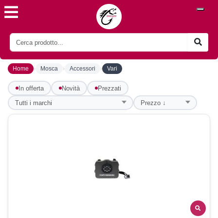
›
›
›
Home
Mosca
Accessori
Vari
In offerta
Novità
Prezzati