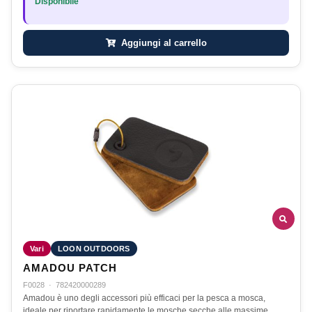
Disponibile
Aggiungi al carrello
Vari
LOON OUTDOORS
AMADOU PATCH
F0028
·
782420000289
Amadou è uno degli accessori più efficaci per la pesca a mosca,
ideale per riportare rapidamente le mosche secche alle massime