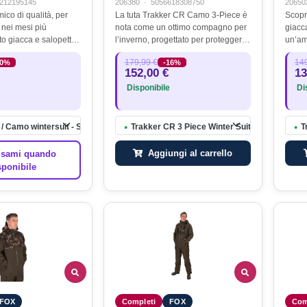
212195145
206380
·
5056618308750
20650
ico di qualità, per
La tuta Trakker CR Camo 3-Piece è
Scopr
o nei mesi più
nota come un ottimo compagno per
giacc
to giacca e salopette.
l’inverno, progettato per proteggervi
un’am
n PU con grado di
dagli elementi più difficili. Realizzata
alla 
179,99 €
149
20%
-16%
 alla colonna d'acqua
in un tessuto altamente
vestib
152,00 €
13
raspirante…
impermeabile con una…
parte
Disponibile
Dis
/ Camo wintersuit - S
Trakker CR 3 Piece Winter Suit- Large Camo
T
●
●
Aggiungi al carrello
sami quando
sponibile
FOX
Completi
FOX
Com