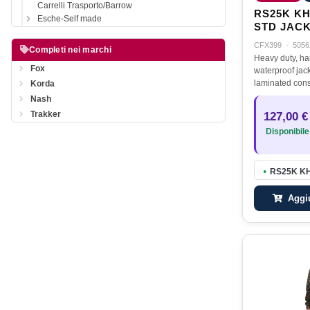
Carrelli Trasporto/Barrow
RS25K K
Esche-Self made
STD JACK
CFX399
·
5056
Completi nei marchi
Heavy duty, ha
Fox
waterproof jac
laminated cons
Korda
rating of 25,
Nash
breathable Ful
Trakker
127,00 €
seamsDurable 
Disponibile
coated outer…
RS25K KH
●
Aggiu