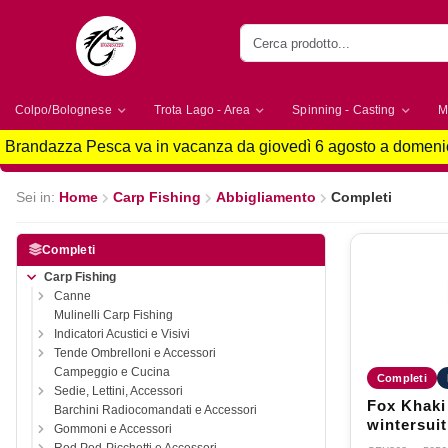
Colpo/Bolognese
Trota Lago - Area
Spinning - Casting
M
Brandazza Pesca va in vacanza da giovedì 6 agosto a domenic
Sei in:
Home
Carp Fishing
Abbigliamento
Completi
Completi
Carp Fishing
Canne
Mulinelli Carp Fishing
Indicatori Acustici e Visivi
Tende Ombrelloni e Accessori
Campeggio e Cucina
Completi
Sedie, Lettini, Accessori
Fox Khaki
Barchini Radiocomandati e Accessori
wintersuit
Gommoni e Accessori