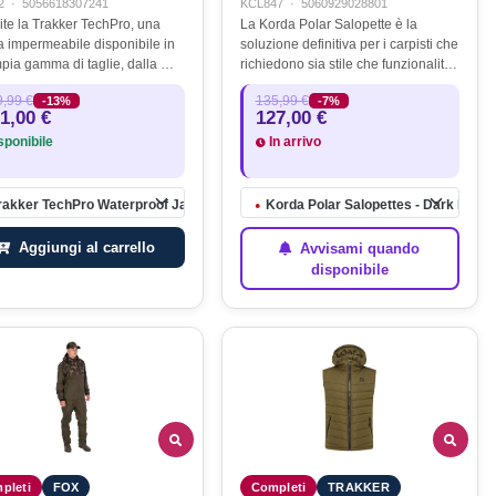
2
·
5056618307241
KCL847
·
5060929028801
ite la Trakker TechPro, una
La Korda Polar Salopette è la
a impermeabile disponibile in
soluzione definitiva per i carpisti che
pia gamma di taglie, dalla M
richiedono sia stile che funzionalità
XXL, che assicura una
nel loro equipaggiamento per il
,99 €
135,99 €
-13%
-7%
ilità perfetta per tutti. Facendo
freddo. Questa salopette è stata
1,00 €
127,00 €
 della nostra gamma…
creata con meticolosa…
ponibile
In arrivo
rakker TechPro Waterproof Jacket Medium
Korda Polar Salopettes - Dark Kamo
●
Aggiungi al carrello
Avvisami quando
disponibile
pleti
FOX
Completi
TRAKKER