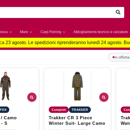
osca
Mare
Carp Fishing
Abbigliamento tecnico e calzature
a 23 agosto. Le spedizioni riprenderanno lunedì 24 agosto. B
In offerta
FOX
Completi
TRAKKER
Com
 / Camo
Trakker CR 3 Piece
Tra
 - S
Winter Suit- Large Camo
Wat
Med