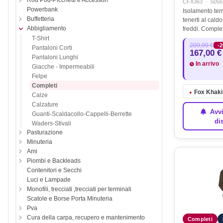
Rod Pod-Picchetti e Accessori
CFX363
·
5056
Powerbank
Isolamento term
Buffetteria
tenerti al cald
Abbigliamento
freddi. Comple
Rivestimento i
T-Shirt
209,99 €
-
impermeabilità
Pantaloni Corti
167,00 €
di 5000 mm. T
Pantaloni Lunghi
In arrivo
Giacche - Impermeabili
Felpe
Completi
Fox Khaki 
●
Calze
Calzature
Avvi
Guanti-Scaldacollo-Cappelli-Berrette
di
Waders-Stivali
Pasturazione
Minuteria
Ami
Piombi e Backleads
Contenitori e Secchi
Luci e Lampade
Monofili, trecciati ,trecciati per terminali
Scatole e Borse Porta Minuteria
Pva
Cura della carpa, recupero e mantenimento
Completi