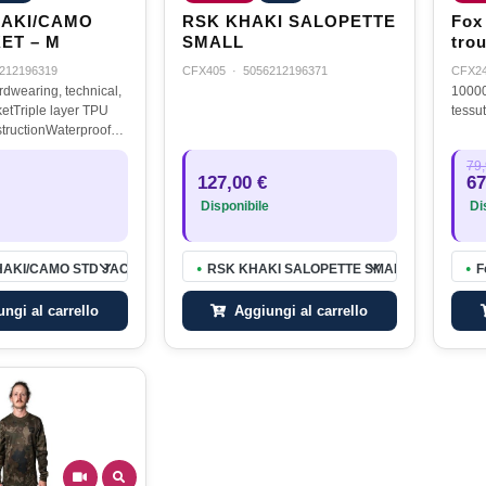
HAKI/CAMO
RSK KHAKI SALOPETTE
Fox
ET – M
SMALL
trou
212196319
CFX405
·
5056212196371
CFX2
rdwearing, technical,
10000
ketTriple layer TPU
tessu
tructionWaterproof
000mm HH3,000g/m2
79,
ly taped
127,00 €
67
Water Resistant
Disponibile
Dis
AKI/CAMO STD JACKET – M
RSK KHAKI SALOPETTE SMALL
F
●
●
ngi al carrello
Aggiungi al carrello