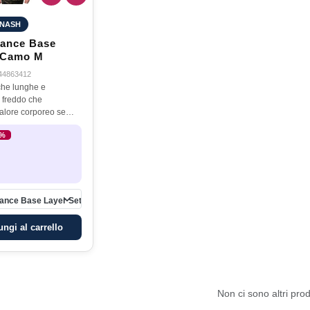
NASH
rance Base
 Camo M
44863412
che lunghe e
l freddo che
calore corporeo se
tamente sulla pelle.
3%
 progettati come uno
 primario, la tomaia
rance Base Layer Set Camo M
ngi al carrello
Non ci sono altri prod