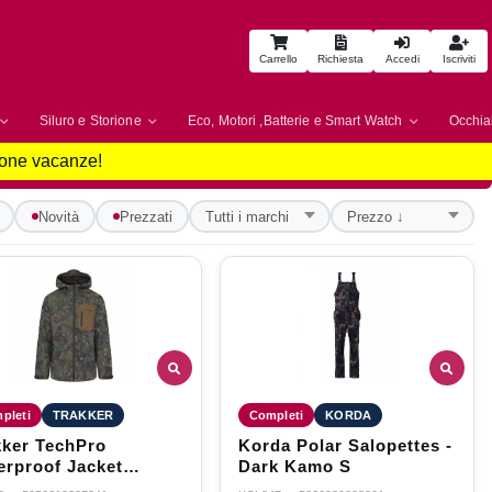
Carrello
Richiesta
Accedi
Iscriviti
Siluro e Storione
Eco, Motori ,Batterie e Smart Watch
Occhial
uone vacanze!
Novità
Prezzati
pleti
TRAKKER
Completi
KORDA
kker TechPro
Korda Polar Salopettes -
erproof Jacket
Dark Kamo S
ium