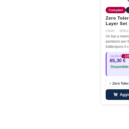
Completi
Zero Tole
Layer Set
C6341
·
50551
Un top a mani
pantaloni per i
trattengono il 
indossati diret
74,99 €
-1
Sebbene siano
65,30 €
strato isolante
Disponibile
è…
Zero Tole
●
Aggiu