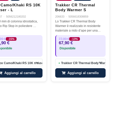
 Camo/Khaki RS 10K
Trakker CR Thermal
ser - L
Body Warmer S
47
·
5056212180202
206633
·
5056618308859
 mm di colonna idrostatica,
Lo Trakker CR Thermal Body
to Rip Stop in poliestere …
Warmer è realizzato in resistente
materiale a nido d’ape per una
maggiore durata ed è
99 €
77,99 €
-15%
-13%
completamente isolato per garantire
,90 €
67,90 €
il massimo calore e comfort. La
ponibile
Disponibile
chiusura a zip…
ox Camo/Khaki RS 10K trouser - L
Trakker CR Thermal Body Warmer S
●
Aggiungi al carrello
Aggiungi al carrello