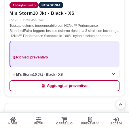
Abbigliamento
PATAGONIA
M's Storm10 Jkt - Black - XS
85125
·
192964518742
Tessuto esterno impermeabile con H2No™ Performance
StandardExtra-leggero tessuto esterno ripstop a 3 strati con tecnologia
H2No™ Performance Standard in 100% nylon riciclato per tenerti…
—
Richiedi preventivo
M's Storm10 Jkt - Black - XS
●
Aggiungi al preventivo
HOME
FILTRI
CARRELLO
PREVENTIVI
ACCEDI