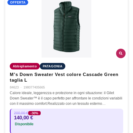
OFFERTA
Abbigliamento
PATAGONIA
M's Down Sweater Vest colore Cascade Green
taglia L
84623
·
198077405665
Calore ideale, leggerezza e protezione in ogni situazione: il Gilet
Down Sweater™ è il capo perfetto per affrontare le condizioni variabili
con il massimo comfort.Realizzato con un tessuto esterno…
200,00 €
-30%
140,00 €
Disponibile