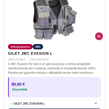
Abbigliamento
JMC
GILET JMC EVASION L
JMGCP2300-L
·
3352210979124
Il JMC Evasion Fly Vest è un gilet da pesca a mosca progettato
specificamente per il wading, realizzato in resistente tessuto 100%
Ripstop per garantire durata e affidabilità anche nelle condizioni…
80,60 €
Disponibile
GILET JMC EVASION L
●