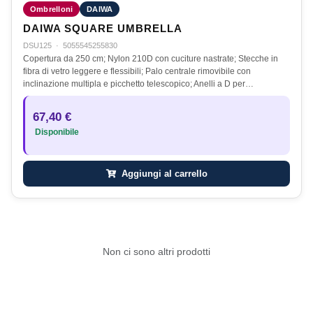
Ombrelloni
DAIWA
DAIWA SQUARE UMBRELLA
DSU125
·
5055545255830
Copertura da 250 cm; Nylon 210D con cuciture nastrate; Stecche in
fibra di vetro leggere e flessibili; Palo centrale rimovibile con
inclinazione multipla e picchetto telescopico; Anelli a D per…
67,40 €
Disponibile
Aggiungi al carrello
Non ci sono altri prodotti