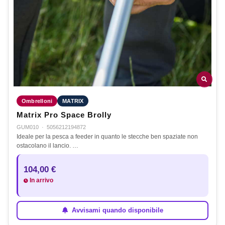
Ombrelloni
MATRIX
Matrix Pro Space Brolly
GUM010
·
5056212194872
Ideale per la pesca a feeder in quanto le stecche ben spaziate non
ostacolano il lancio. …
104,00 €
In arrivo
Avvisami quando disponibile