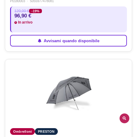
P0180003
·
5055977478081
120,00 €
-19%
96,90 €
In arrivo
Avvisami quando disponibile
Ombrelloni
PRESTON