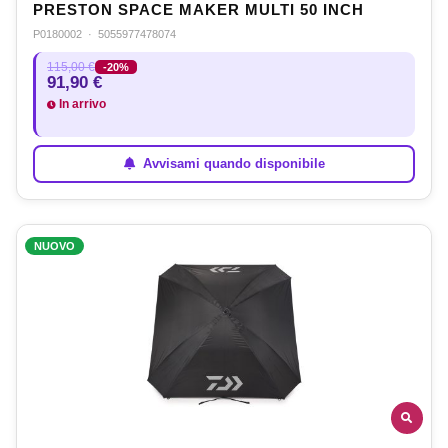
PRESTON SPACE MAKER MULTI 50 INCH
P0180002
·
5055977478074
115,00 €
-20%
91,90 €
In arrivo
Avvisami quando disponibile
NUOVO