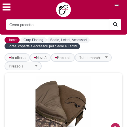
›
›
›
Home
Carp Fishing
Sedie, Lettini, Accessori
Borse, coperte e Accessori per Sedie e Lettini
In offerta
Novità
Prezzati