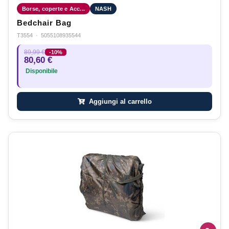
Borse, coperte e Acc...
NASH
Bedchair Bag
T3554
·
5055108935544
89,99 €
-10%
80,60 €
Disponibile
Aggiungi al carrello