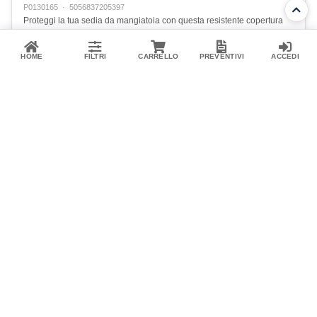
P0130165
·
5056837205397
Proteggi la tua sedia da mangiatoia con questa resistente copertura
impermeabile, progettata specificamente per adattarsi a entrambi i
modelli della sedia Absolute Feeder. Ideale per condizioni di…
HOME
FILTRI
CARRELLO
PREVENTIVI
ACCEDI
14,20 €
Disponibile
Aggiungi al carrello