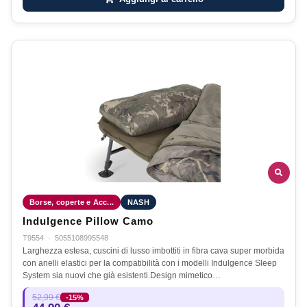
Borse, coperte e Acc...
NASH
Indulgence Pillow Camo
T9554
·
5055108995548
Larghezza estesa, cuscini di lusso imbottiti in fibra cava super morbida
con anelli elastici per la compatibilità con i modelli Indulgence Sleep
System sia nuovi che già esistenti.Design mimetico…
52,99 €
-15%