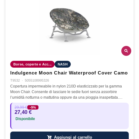
Borse, coperte e Acc...
NASH
Indulgence Moon Chair Waterproof Cover Camo
T9532
·
5055108995326
Copertura impermeabile in nylon 210D elasticizzato per la gamma
Moon Chair. Consente di lasciare le sedie fuori senza assorbire
l’umidità notturna o mattutina oppure da una pioggia inaspettata.…
29,99 €
-9%
27,40 €
Disponibile
Aggiungi al carrello