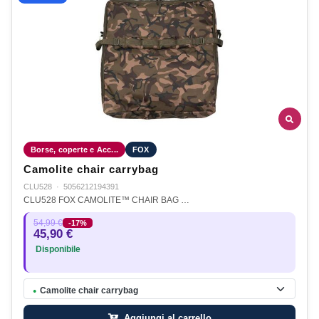
Borse, coperte e Acc...
FOX
Camolite chair carrybag
CLU528
·
5056212194391
CLU528 FOX CAMOLITE™ CHAIR BAG …
54,99 €
-17%
45,90 €
Disponibile
Camolite chair carrybag
●
Aggiungi al carrello