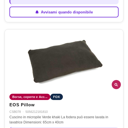
Avvisami quando disponibile
Borse, coperte e Acc...
FOX
EOS Pillow
CSB078
·
5056212181810
Cuscino in micropile Verde khaki La fodera può essere lavata in
lavatrice Dimensioni: 65cm x 40cm