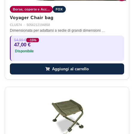
Borse, coperte e Acc...
FOX
Voyager Chair bag
CLU574
·
5056212194858
Dimensionata per adattarsi a sedie di grandi dimensioni …
54,99 €
-15%
47,00 €
Disponibile
Aggiungi al carrello