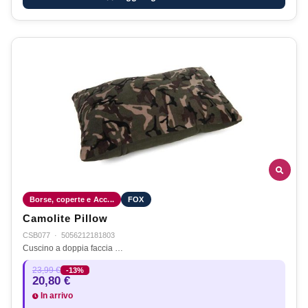
Borse, coperte e Acc...
FOX
Camolite Pillow
CSB077
·
5056212181803
Cuscino a doppia faccia …
23,99 €
-13%
20,80 €
In arrivo