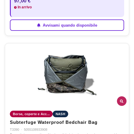
97,00 €
In arrivo
Avvisami quando disponibile
Borse, coperte e Acc...
NASH
Subterfuge Waterproof Bedchair Bag
T3390
·
5055108933908