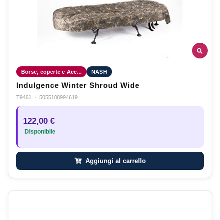
Borse, coperte e Acc...
NASH
Indulgence Winter Shroud Wide
T9461
·
5055108994619
122,00 €
Disponibile
Aggiungi al carrello