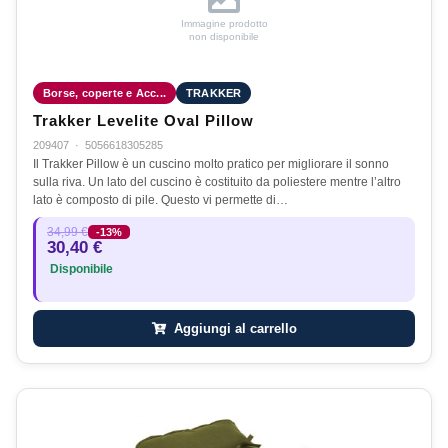
Immagine prodotto
non disponibile
Borse, coperte e Acc...
TRAKKER
Trakker Levelite Oval Pillow
209407
·
5056618305285
Il Trakker Pillow è un cuscino molto pratico per migliorare il sonno
sulla riva. Un lato del cuscino è costituito da poliestere mentre l’altro
lato è composto di pile. Questo vi permette di…
34,99 €
-13%
30,40 €
Disponibile
Aggiungi al carrello