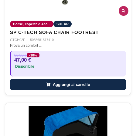
Borse, coperte e Acc...
SOLAR
SP C-TECH SOFA CHAIR FOOTREST
CTCH02F
·
5055681517410
Prova un comfort …
56,99 €
-18%
47,00 €
Disponibile
Aggiungi al carrello