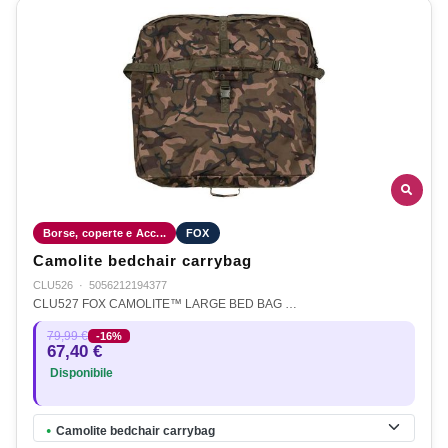
Borse, coperte e Acc...
FOX
Camolite bedchair carrybag
CLU526
·
5056212194377
CLU527 FOX CAMOLITE™ LARGE BED BAG …
79,99 €
-16%
67,40 €
Disponibile
Camolite bedchair carrybag
●