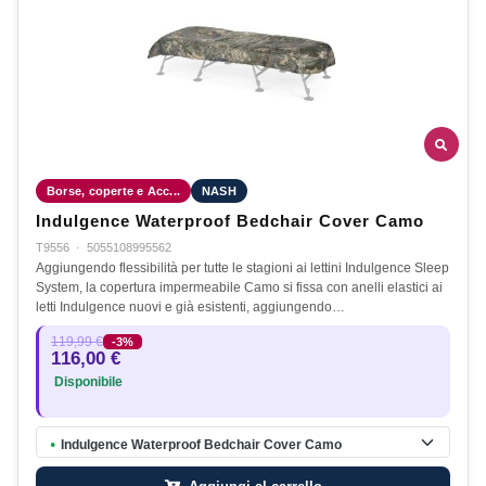
Borse, coperte e Acc...
NASH
Indulgence Waterproof Bedchair Cover Camo
T9556
·
5055108995562
Aggiungendo flessibilità per tutte le stagioni ai lettini Indulgence Sleep
System, la copertura impermeabile Camo si fissa con anelli elastici ai
letti Indulgence nuovi e già esistenti, aggiungendo…
119,99 €
-3%
116,00 €
Disponibile
Indulgence Waterproof Bedchair Cover Camo
●