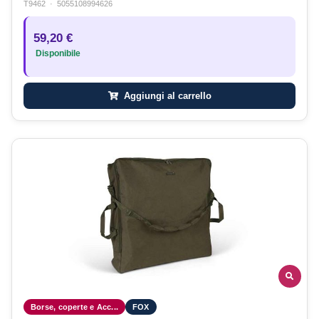
T9462
·
5055108994626
59,20 €
Disponibile
Aggiungi al carrello
Borse, coperte e Acc...
FOX