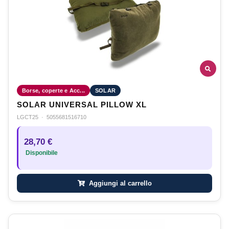
Borse, coperte e Acc...
SOLAR
SOLAR UNIVERSAL PILLOW XL
LGCT25
·
5055681516710
28,70 €
Disponibile
Aggiungi al carrello