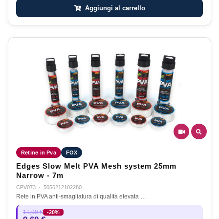
Aggiungi al carrello
Retine in Pva
FOX
Edges Slow Melt PVA Mesh system 25mm
Narrow - 7m
CPV073
·
5056212102280
Rete in PVA anti-smagliatura di qualità elevata …
11,99 €
-20%