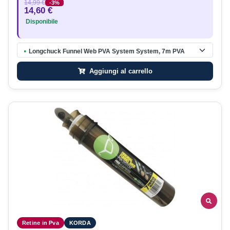
14,99 €
-3%
14,60 €
Disponibile
Longchuck Funnel Web PVA System System, 7m PVA
●
Aggiungi al carrello
Retine in Pva
KORDA