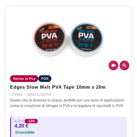
Retine in Pva
FOX
Edges Slow Melt PVA Tape 10mm x 20m
CPV081
·
5056212102754
Nastro che si dissolve in acqua, perfetto per una serie di applicazioni
come la creazione di stringer in PVA e la legatura di sacchetti in PVA
…
4,79 €
-12%
4,20 €
Disponibile