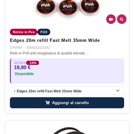
Retine in Pva
FOX
Edges 20m refill Fast Melt 35mm Wide
CPV069
·
5056212102242
Rete in PVA anti-smagliatura di qualità elevata …
22,99 €
-14%
19,80 €
Disponibile
Edges 20m refill Fast Melt 35mm Wide
●
Aggiungi al carrello