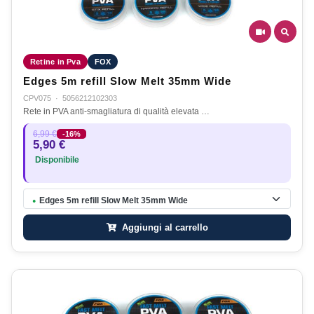
Retine in Pva
FOX
Edges 5m refill Slow Melt 35mm Wide
CPV075
·
5056212102303
Rete in PVA anti-smagliatura di qualità elevata …
6,99 €
-16%
5,90 €
Disponibile
Edges 5m refill Slow Melt 35mm Wide
●
Aggiungi al carrello