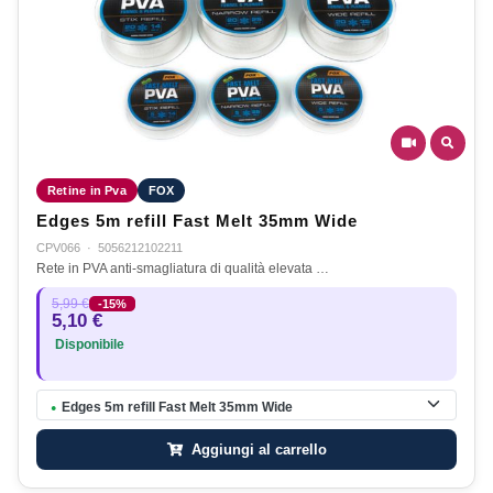
Retine in Pva
FOX
Edges 5m refill Fast Melt 35mm Wide
CPV066
·
5056212102211
Rete in PVA anti-smagliatura di qualità elevata …
5,99 €
-15%
5,10 €
Disponibile
Edges 5m refill Fast Melt 35mm Wide
●
Aggiungi al carrello