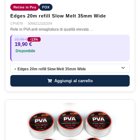
Retine in Pva
FOX
Edges 20m refill Slow Melt 35mm Wide
CPV078
·
5056212102334
Rete in PVA anti-smagliatura di qualità elevata …
22,99 €
-13%
19,90 €
Disponibile
Edges 20m refill Slow Melt 35mm Wide
●
Aggiungi al carrello