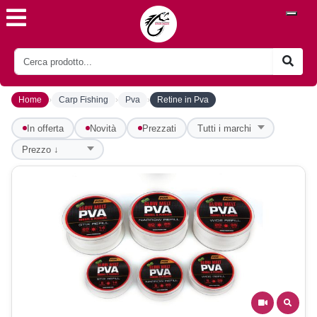
›
›
›
Home
Carp Fishing
Pva
Retine in Pva
In offerta
Novità
Prezzati