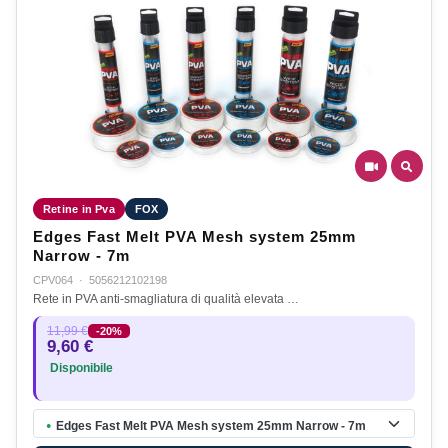
Retine in Pva
FOX
Edges Fast Melt PVA Mesh system 25mm
Narrow - 7m
CPV064
·
5056212102198
Rete in PVA anti-smagliatura di qualità elevata …
11,99 €
-20%
9,60 €
Disponibile
Edges Fast Melt PVA Mesh system 25mm Narrow - 7m
●