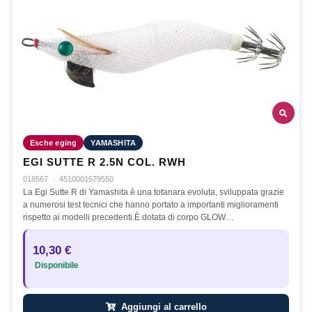
Esche eging
YAMASHITA
EGI SUTTE R 2.5N COL. RWH
018567
·
4510001579550
La Egi Sutte R di Yamashita è una totanara evoluta, sviluppata grazie
a numerosi test tecnici che hanno portato a importanti miglioramenti
rispetto ai modelli precedenti.È dotata di corpo GLOW…
10,30 €
Disponibile
Aggiungi al carrello