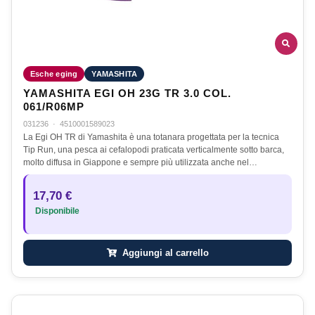
Esche eging
YAMASHITA
YAMASHITA EGI OH 23G TR 3.0 COL.
061/R06MP
031236
·
4510001589023
La Egi OH TR di Yamashita è una totanara progettata per la tecnica
Tip Run, una pesca ai cefalopodi praticata verticalmente sotto barca,
molto diffusa in Giappone e sempre più utilizzata anche nel…
17,70 €
Disponibile
Aggiungi al carrello