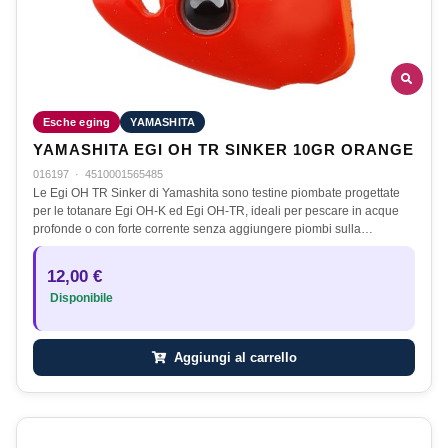
Esche eging
YAMASHITA
YAMASHITA EGI OH TR SINKER 10GR ORANGE
016197
·
4510001565485
Le Egi OH TR Sinker di Yamashita sono testine piombate progettate
per le totanare Egi OH-K ed Egi OH-TR, ideali per pescare in acque
profonde o con forte corrente senza aggiungere piombi sulla…
12,00 €
Disponibile
Aggiungi al carrello