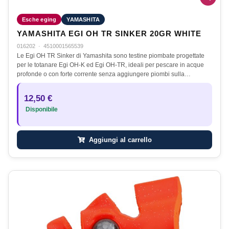
Esche eging
YAMASHITA
YAMASHITA EGI OH TR SINKER 20GR WHITE
016202
·
4510001565539
Le Egi OH TR Sinker di Yamashita sono testine piombate progettate
per le totanare Egi OH-K ed Egi OH-TR, ideali per pescare in acque
profonde o con forte corrente senza aggiungere piombi sulla…
12,50 €
Disponibile
Aggiungi al carrello