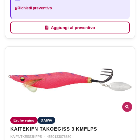
Richiedi preventivo
Aggiungi al preventivo
Esche eging
DAIWA
KAITEKIFN TAKOEGISS 3 KMFLPS
KAIFNTKESS3KFPS
·
4550133078880