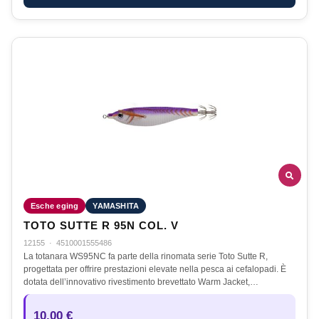
Esche eging
YAMASHITA
TOTO SUTTE R 95N COL. V
12155
·
4510001555486
La totanara WS95NC fa parte della rinomata serie Toto Sutte R,
progettata per offrire prestazioni elevate nella pesca ai cefalopadi. È
dotata dell’innovativo rivestimento brevettato Warm Jacket,…
10,00 €