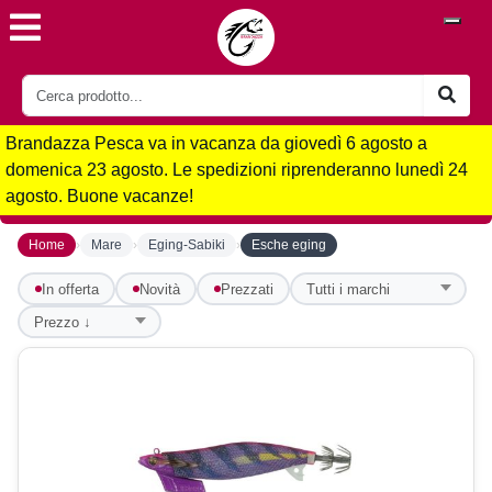
Brandazza Pesca va in vacanza da giovedì 6 agosto a
domenica 23 agosto. Le spedizioni riprenderanno lunedì 24
agosto. Buone vacanze!
›
›
›
Home
Mare
Eging-Sabiki
Esche eging
In offerta
Novità
Prezzati