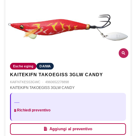
Esche eging
DAIWA
KAITEKIFN TAKOEGISS 3GLW CANDY
KAIFNTKESS3GWC
·
4960652278898
KAITEKIFN TAKOEGISS 3GLW CANDY
—
Richiedi preventivo
Aggiungi al preventivo