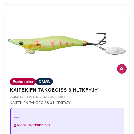
Esche eging
DAIWA
KAITEKIFN TAKOEGISS 3 HLTKFYJY
KAIFNTKESS3HTF
·
4960652278935
KAITEKIFN TAKOEGISS 3 HLTKFYJY
—
Richiedi preventivo