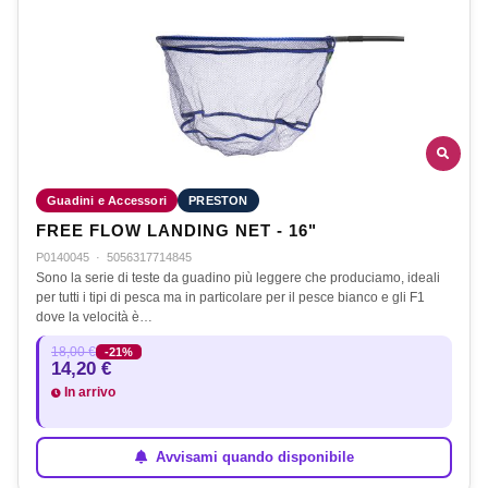
Guadini e Accessori
PRESTON
FREE FLOW LANDING NET - 16"
P0140045
·
5056317714845
Sono la serie di teste da guadino più leggere che produciamo, ideali
per tutti i tipi di pesca ma in particolare per il pesce bianco e gli F1
dove la velocità è…
18,00 €
-21%
14,20 €
In arrivo
Avvisami quando disponibile