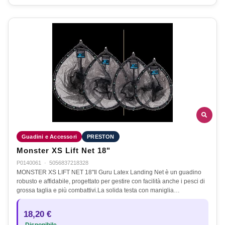
Guadini e Accessori
PRESTON
Monster XS Lift Net 18"
P0140061
·
5056837218328
MONSTER XS LIFT NET 18"Il Guru Latex Landing Net è un guadino
robusto e affidabile, progettato per gestire con facilità anche i pesci di
grossa taglia e più combattivi.La solida testa con maniglia…
18,20 €
Disponibile