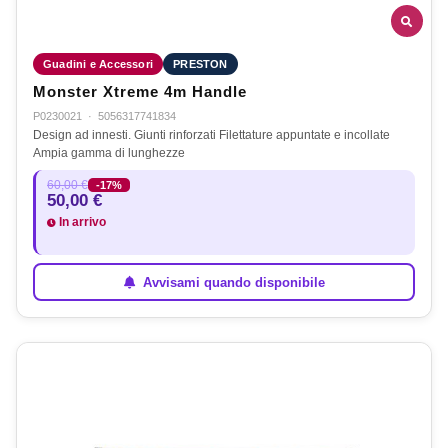
Guadini e Accessori
PRESTON
Monster Xtreme 4m Handle
P0230021
·
5056317741834
Design ad innesti. Giunti rinforzati Filettature appuntate e incollate
Ampia gamma di lunghezze
60,00 €
-17%
50,00 €
In arrivo
Avvisami quando disponibile