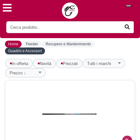
›
›
›
Home
Feeder
Recupero e Mantenimento
Guadini e Accessori
In offerta
Novità
Prezzati