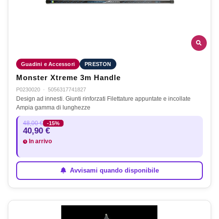
Guadini e Accessori
PRESTON
Monster Xtreme 3m Handle
P0230020
·
5056317741827
Design ad innesti. Giunti rinforzati Filettature appuntate e incollate
Ampia gamma di lunghezze
48,00 €
-15%
40,90 €
In arrivo
Avvisami quando disponibile