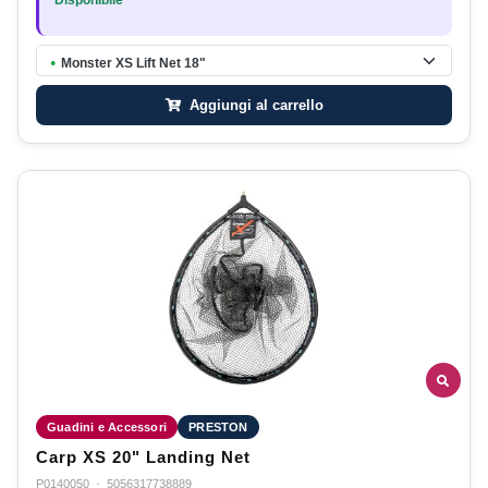
Monster XS Lift Net 18"
●
Aggiungi al carrello
Guadini e Accessori
PRESTON
Carp XS 20" Landing Net
P0140050
·
5056317738889