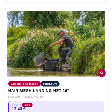
Guadini e Accessori
PRESTON
HAIR MESH LANDING NET 16"
P0140035
·
5055977497280
17,00 €
-21%
13,40 €