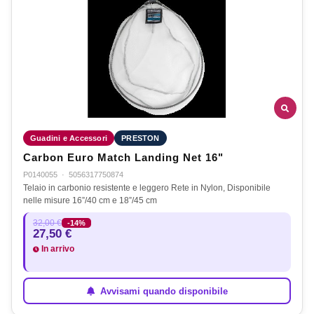
Guadini e Accessori
PRESTON
Carbon Euro Match Landing Net 16"
P0140055
·
5056317750874
Telaio in carbonio resistente e leggero Rete in Nylon, Disponibile
nelle misure 16”/40 cm e 18”/45 cm
32,00 €
-14%
27,50 €
In arrivo
Avvisami quando disponibile