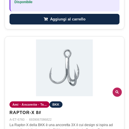
Disponibile
Aggiungi al carrello
Ami - Ancorette - Te...
BKK
RAPTOR-X 8#
A-ET-6760
·
6939067086822
La Raptor-X della BKK è una ancoretta 3X il cui design si ispira ad