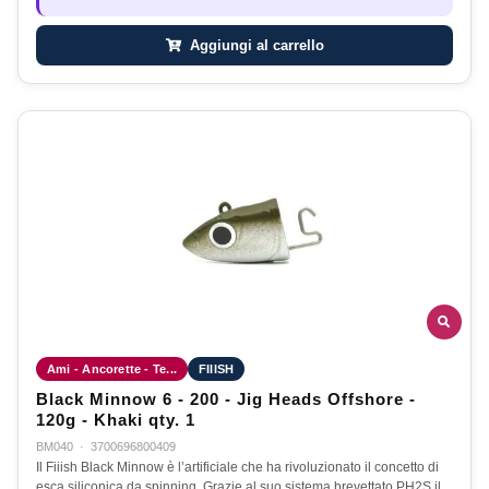
Aggiungi al carrello
Ami - Ancorette - Te...
FIIISH
Black Minnow 6 - 200 - Jig Heads Offshore -
120g - Khaki qty. 1
BM040
·
3700696800409
Il Fiiish Black Minnow è l’artificiale che ha rivoluzionato il concetto di
esca siliconica da spinning. Grazie al suo sistema brevettato PH2S il