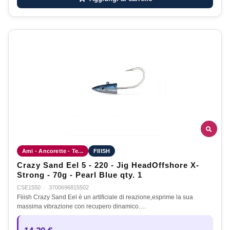
Ami - Ancorette - Te...
FIIISH
Crazy Sand Eel 5 - 220 - Jig HeadOffshore X-
Strong - 70g - Pearl Blue qty. 1
CSE1550
·
3700696815502
Fiiish Crazy Sand Eel è un artificiale di reazione,esprime la sua
massima vibrazione con recupero dinamico.…