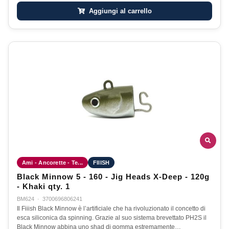
Aggiungi al carrello
Ami - Ancorette - Te...
FIIISH
Black Minnow 5 - 160 - Jig Heads X-Deep - 120g
- Khaki qty. 1
BM624
·
3700696806241
Il Fiiish Black Minnow è l’artificiale che ha rivoluzionato il concetto di
esca siliconica da spinning. Grazie al suo sistema brevettato PH2S il
Black Minnow abbina uno shad di gomma estremamente…