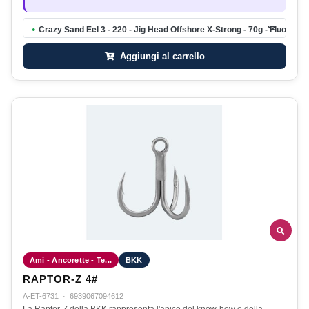
Crazy Sand Eel 3 - 220 - Jig Head Offshore X-Strong - 70g - Fluo Pink 
●
Aggiungi al carrello
Ami - Ancorette - Te...
BKK
RAPTOR-Z 4#
A-ET-6731
·
6939067094612