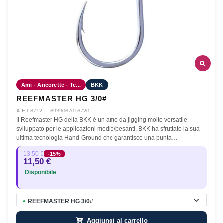
Ami - Ancorette - Te...
BKK
REEFMASTER HG 3/0#
A-EJ-8712
·
6939067016720
Il Reefmaster HG della BKK è un amo da jigging molto versatile
sviluppato per le applicazioni medio/pesanti. BKK ha sfruttato la sua
ultima tecnologia Hand-Ground che garantisce una punta…
13,50 €
-15%
11,50 €
Disponibile
REEFMASTER HG 3/0#
●
Aggiungi al carrello