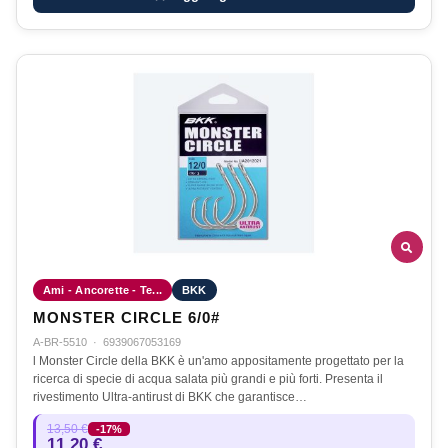
Ami - Ancorette - Te...
BKK
MONSTER CIRCLE 6/0#
A-BR-5510
·
6939067053169
l Monster Circle della BKK è un'amo appositamente progettato per la
ricerca di specie di acqua salata più grandi e più forti. Presenta il
rivestimento Ultra-antirust di BKK che garantisce…
13,50 €
-17%
11,20 €