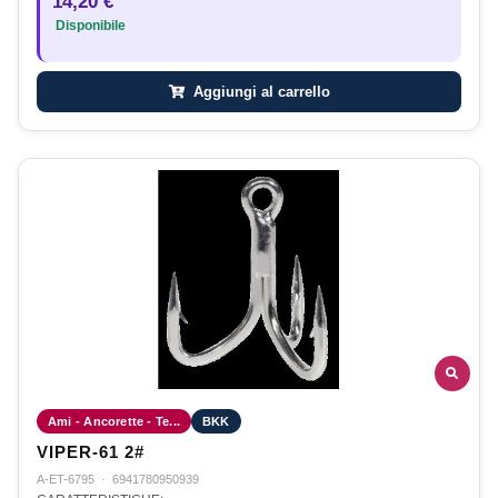
14,20 €
Disponibile
Aggiungi al carrello
Ami - Ancorette - Te...
BKK
VIPER-61 2#
A-ET-6795
·
6941780950939