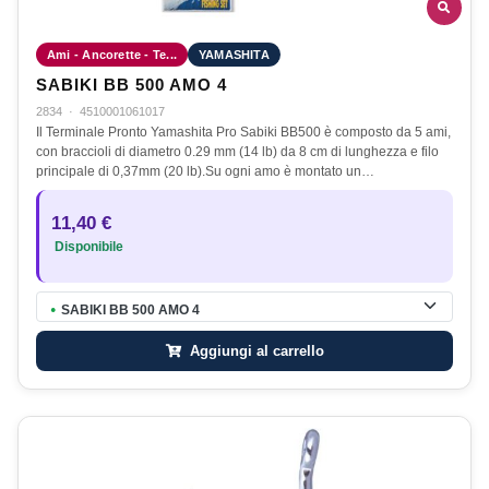
Ami - Ancorette - Te...
YAMASHITA
SABIKI BB 500 AMO 4
2834
·
4510001061017
Il Terminale Pronto Yamashita Pro Sabiki BB500 è composto da 5 ami,
con braccioli di diametro 0.29 mm (14 lb) da 8 cm di lunghezza e filo
principale di 0,37mm (20 lb).Su ogni amo è montato un…
11,40 €
Disponibile
SABIKI BB 500 AMO 4
●
Aggiungi al carrello