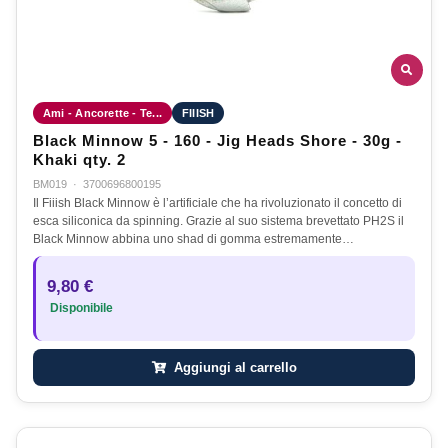
Ami - Ancorette - Te...
FIIISH
Black Minnow 5 - 160 - Jig Heads Shore - 30g -
Khaki qty. 2
BM019
·
3700696800195
Il Fiiish Black Minnow è l’artificiale che ha rivoluzionato il concetto di
esca siliconica da spinning. Grazie al suo sistema brevettato PH2S il
Black Minnow abbina uno shad di gomma estremamente…
9,80 €
Disponibile
Aggiungi al carrello