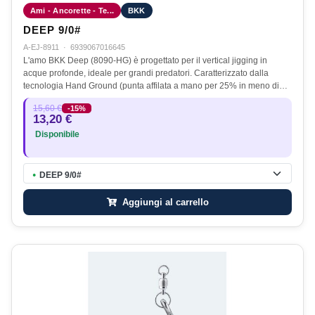
Ami - Ancorette - Te...
BKK
DEEP 9/0#
A-EJ-8911
·
6939067016645
L'amo BKK Deep (8090-HG) è progettato per il vertical jigging in
acque profonde, ideale per grandi predatori. Caratterizzato dalla
tecnologia Hand Ground (punta affilata a mano per 25% in meno di…
15,60 €
-15%
13,20 €
Disponibile
DEEP 9/0#
●
Aggiungi al carrello