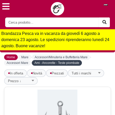
Brandazza Pesca va in vacanza da giovedì 6 agosto a
domenica 23 agosto. Le spedizioni riprenderanno lunedì 24
agosto. Buone vacanze!
›
›
›
Home
Mare
Accessori/Minuteria e Buffetteria Mare
›
Accessori Mare
Ami - Ancorette - Teste piombate
In offerta
Novità
Prezzati