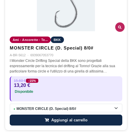
Ami - Ancorette - Te...
BKK
MONSTER CIRCLE (D. Special) 8/0#
A-BR-5612
·
6939067053770
I Monster Circle Drifting Special della BKK sono progettati
espressamente per la tecnica del drifting al Tonno! Grazie alla sua
particolare forma circle e l'utilizzo di una girella di altissima…
15,60 €
-15%
13,20 €
Disponibile
MONSTER CIRCLE (D. Special) 8/0#
●
Aggiungi al carrello