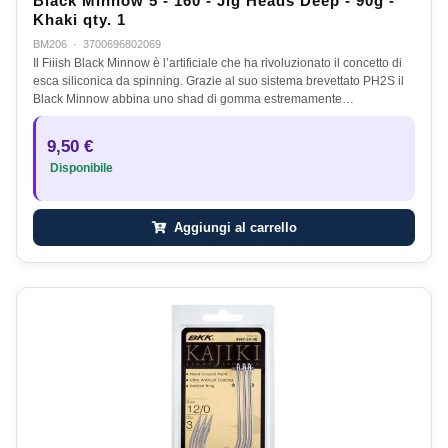
Black Minnow 5 - 160 - Jig Heads Deep - 90g -
Khaki qty. 1
BM206
·
3700696802069
Il Fiiish Black Minnow è l’artificiale che ha rivoluzionato il concetto di
esca siliconica da spinning. Grazie al suo sistema brevettato PH2S il
Black Minnow abbina uno shad di gomma estremamente…
9,50 €
Disponibile
Aggiungi al carrello