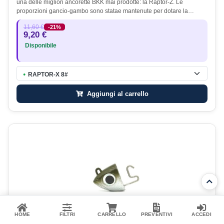
una delle migliori ancorette BKK mai prodotte: la Raptor-Z. Le
proporzioni gancio-gambo sono statae mantenute per dotare la…
11,60 €
-21%
9,20 €
Disponibile
RAPTOR-X 8#
●
Aggiungi al carrello
HOME
FILTRI
CARRELLO
PREVENTIVI
ACCEDI