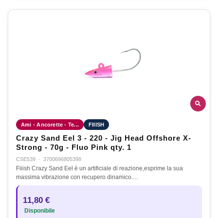
Ami - Ancorette - Te...
FIIISH
Crazy Sand Eel 3 - 220 - Jig Head Offshore X-
Strong - 70g - Fluo Pink qty. 1
CSE539
·
3700696805398
Fiiish Crazy Sand Eel è un artificiale di reazione,esprime la sua
massima vibrazione con recupero dinamico.…
11,80 €
Disponibile