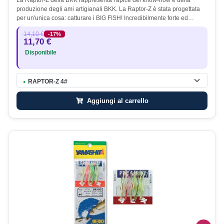
La Raptor-Z della BKK rappresenta l'apice del know-how e della
produzione degli ami artigianali BKK. La Raptor-Z è stata progettata
per un'unica cosa: catturare i BIG FISH! Incredibilmente forte ed…
14,10 €
-17%
11,70 €
Disponibile
RAPTOR-Z 4#
●
Aggiungi al carrello