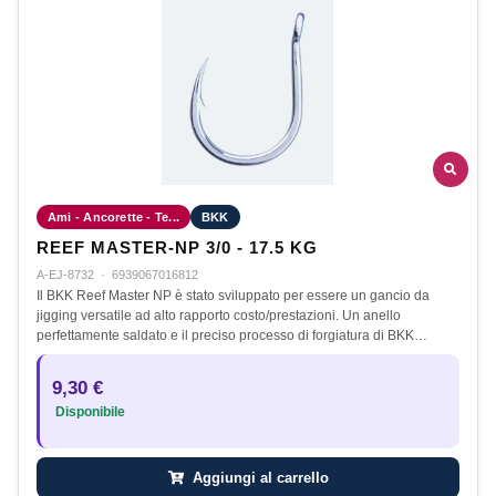
Ami - Ancorette - Te...
BKK
REEF MASTER-NP 3/0 - 17.5 KG
A-EJ-8732
·
6939067016812
Il BKK Reef Master NP è stato sviluppato per essere un gancio da
jigging versatile ad alto rapporto costo/prestazioni. Un anello
perfettamente saldato e il preciso processo di forgiatura di BKK…
9,30 €
Disponibile
Aggiungi al carrello