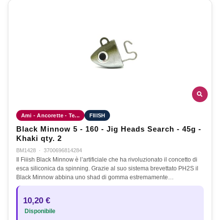
Ami - Ancorette - Te...
FIIISH
Black Minnow 5 - 160 - Jig Heads Search - 45g -
Khaki qty. 2
BM1428
·
3700696814284
Il Fiiish Black Minnow è l’artificiale che ha rivoluzionato il concetto di
esca siliconica da spinning. Grazie al suo sistema brevettato PH2S il
Black Minnow abbina uno shad di gomma estremamente…
10,20 €
Disponibile