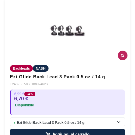
Backleads
NASH
Ezi Glide Back Lead 3 Pack 0.5 oz / 14 g
T2462
·
5055108924623
6,99 €
-4%
6,70 €
Disponibile
Ezi Glide Back Lead 3 Pack 0.5 oz / 14 g
●
Aggiungi al carrello