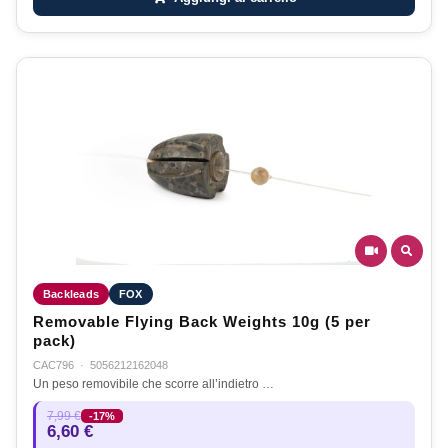
Backleads
FOX
Removable Flying Back Weights 10g (5 per
pack)
CAC796
·
5056212162048
Un peso removibile che scorre all’indietro …
7,99 €
-17%
6,60 €