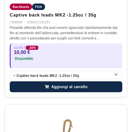
Backleads
FOX
Captive back leads MK2 -1.25oz / 35g
CBW006
·
5056212191291
Pesante affonda-filo che può essere sganciato istantaneamente dal
filo al momento dell’abboccata, permettendovi di entrare in contatto
diretto con il pesceIdeale per luoghi con forti correnti e…
12,49 €
-20%
10,00 €
Disponibile
Captive back leads MK2 -1.25oz / 35g
●
Aggiungi al carrello