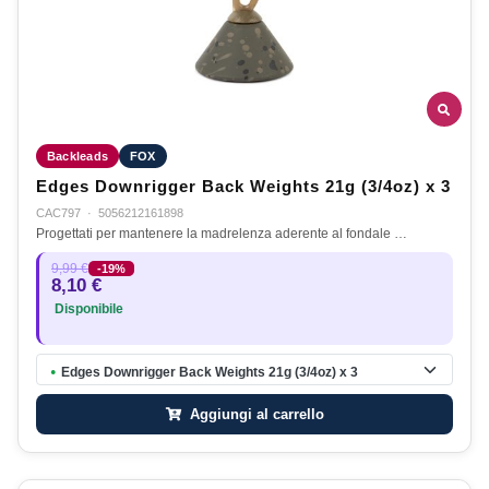
Backleads
FOX
Edges Downrigger Back Weights 21g (3/4oz) x 3
CAC797
·
5056212161898
Progettati per mantenere la madrelenza aderente al fondale …
9,99 €
-19%
8,10 €
Disponibile
Edges Downrigger Back Weights 21g (3/4oz) x 3
●
Aggiungi al carrello