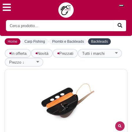
›
›
›
Home
Carp Fishing
Piombi e Backleads
Backleads
In offerta
Novità
Prezzati