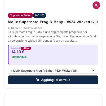
Top Water Baits
MOLIX
Molix Supernato Frog R Baby - #524 Wicked Gill
SFEB-524
·
8055400156729
La Supernato Frog R Baby è una frog compatta progettata per
affrontare con sicurezza vegetazione fitta, ostacoli e cover superficiali.
La colorazione Wicked Gill dona all’esca un aspetto…
17,10 €
-18%
14,10 €
Disponibile
Molix Supernato Frog R Baby - #524 Wicked Gill
●
Aggiungi al carrello