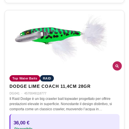
Top Water Baits
RAID
DODGE LIME COACH 11,4CM 28GR
DG041
·
4570049118777
Il Raid Dodge è un big crawler bait topwater progettato per offrire
prestazioni elevate in superficie. Nonostante il design distintivo, si
comporta come un classico crawler, muovendo l’acqua in…
36,00 €