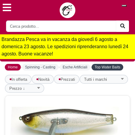
Brandazza Pesca va in vacanza da giovedì 6 agosto a
domenica 23 agosto. Le spedizioni riprenderanno lunedì 24
agosto. Buone vacanze!
›
›
›
Home
Spinning - Casting
Esche Artificiali
Top Water Baits
In offerta
Novità
Prezzati