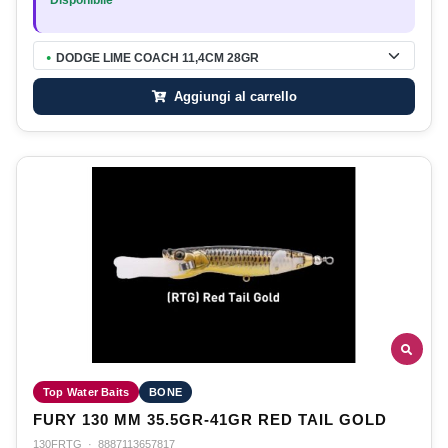
Disponibile
DODGE LIME COACH 11,4CM 28GR
●
Aggiungi al carrello
Top Water Baits
BONE
FURY 130 MM 35.5GR-41GR RED TAIL GOLD
130FRTG
·
8887113657817