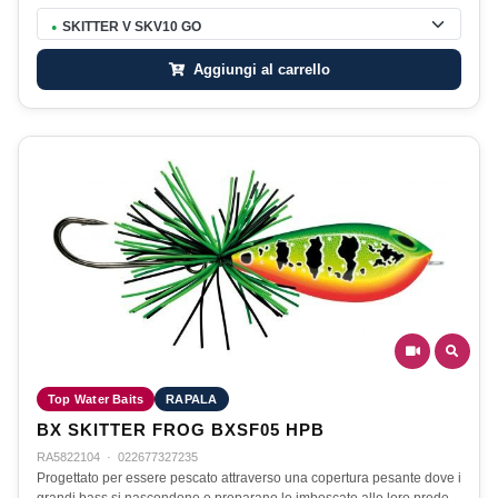
SKITTER V SKV10 GO
●
Aggiungi al carrello
Top Water Baits
RAPALA
BX SKITTER FROG BXSF05 HPB
RA5822104
·
022677327235
Progettato per essere pescato attraverso una copertura pesante dove i
grandi bass si nascondono e preparano le imboscate alle loro prede,