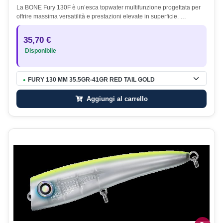
La BONE Fury 130F è un’esca topwater multifunzione progettata per
offrire massima versatilità e prestazioni elevate in superficie. …
35,70 €
Disponibile
FURY 130 MM 35.5GR-41GR RED TAIL GOLD
●
Aggiungi al carrello