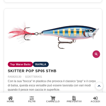
Top Water Baits
RAPALA
SKITTER POP SP05 STHB
RA5820130
·
022677305431
Con la sua "bocca" in plastica che provoca il classico "pop" e il corpo
di balsa, questa esca versatile può essere lavorata con vari modi
quando il pesce non caccia in superficie.
10,40 €
HOME
FILTRI
CARRELLO
PREVENTIVI
ACCEDI
Disponibile