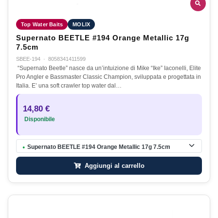
Top Water Baits
MOLIX
Supernato BEETLE #194 Orange Metallic 17g
7.5cm
SBEE-194
·
8058341411599
“Supernato Beetle” nasce da un’intuizione di Mike “Ike” Iaconelli, Elite
Pro Angler e Bassmaster Classic Champion, sviluppata e progettata in
Italia. E’ una soft crawler top water dal…
14,80 €
Disponibile
Supernato BEETLE #194 Orange Metallic 17g 7.5cm
●
Aggiungi al carrello