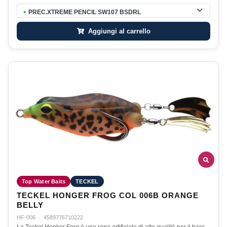
PREC.XTREME PENCIL SW107 BSDRL
●
Aggiungi al carrello
Top Water Baits
TECKEL
TECKEL HONGER FROG COL 006B ORANGE
BELLY
HF-006
·
4589776710222