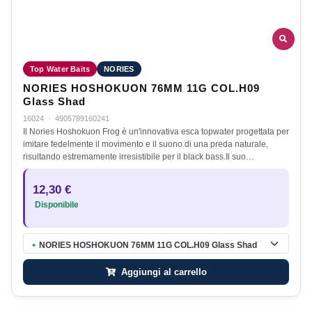
Top Water Baits
NORIES
NORIES HOSHOKUON 76MM 11G COL.H09
Glass Shad
16024
·
4905789160241
Il Nories Hoshokuon Frog è un'innovativa esca topwater progettata per
imitare fedelmente il movimento e il suono di una preda naturale,
risultando estremamente irresistibile per il black bass.Il suo…
12,30 €
Disponibile
NORIES HOSHOKUON 76MM 11G COL.H09 Glass Shad
●
Aggiungi al carrello