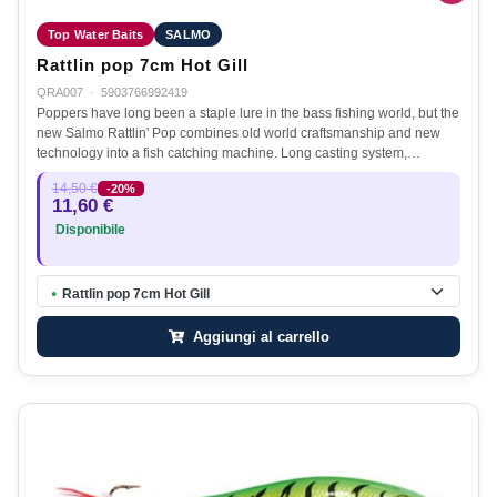
Top Water Baits
SALMO
Rattlin pop 7cm Hot Gill
QRA007
·
5903766992419
Poppers have long been a staple lure in the bass fishing world, but the
new Salmo Rattlin' Pop combines old world craftsmanship and new
technology into a fish catching machine. Long casting system,…
14,50 €
-20%
11,60 €
Disponibile
Rattlin pop 7cm Hot Gill
●
Aggiungi al carrello