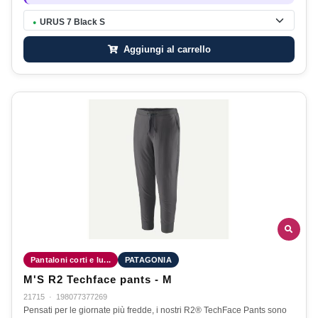
URUS 7 Black S
●
Aggiungi al carrello
Pantaloni corti e lu...
PATAGONIA
M'S R2 Techface pants - M
21715
·
198077377269
Pensati per le giornate più fredde, i nostri R2® TechFace Pants sono