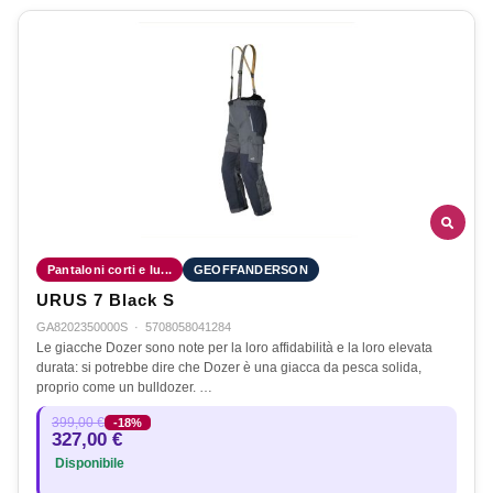
Pantaloni corti e lu...
GEOFFANDERSON
URUS 7 Black S
GA8202350000S
·
5708058041284
Le giacche Dozer sono note per la loro affidabilità e la loro elevata
durata: si potrebbe dire che Dozer è una giacca da pesca solida,
proprio come un bulldozer. …
399,00 €
-18%
327,00 €
Disponibile