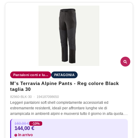
Pantaloni corti e lu...
PATAGONIA
M's Terravia Alpine Pants - Reg colore Black
taglia 30
82960-BLK-30
·
194187098650
Leggeri pantaloni soft shell completamente accessoriati ed
estremamente resistenti, ideali per affrontare lunghe vie di
arrampicata in ambienti alpini e muoversi tutto il giorno in alta quota.…
160,00 €
-10%
144,00 €
In arrivo