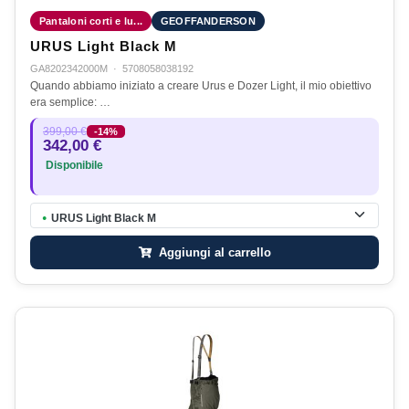
Pantaloni corti e lu...
GEOFFANDERSON
URUS Light Black M
GA8202342000M
·
5708058038192
Quando abbiamo iniziato a creare Urus e Dozer Light, il mio obiettivo
era semplice: …
399,00 €
-14%
342,00 €
Disponibile
URUS Light Black M
●
Aggiungi al carrello