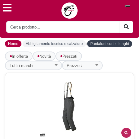
›
›
Home
Abbigliamento tecnico e calzature
Pantaloni corti e lunghi
In offerta
Novità
Prezzati