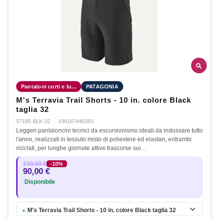
Pantaloni corti e lu...
PATAGONIA
M's Terravia Trail Shorts - 10 in. colore Black
taglia 32
57185-BLK-32
·
194187446383
Leggeri pantaloncini tecnici da escursionismo ideali da indossare tutto
l'anno, realizzati in tessuto misto di poliestere ed elastan, entrambi
riciclati, per lunghe giornate attive trascorse sui…
100,00 €
-10%
90,00 €
Disponibile
M's Terravia Trail Shorts - 10 in. colore Black taglia 32
●