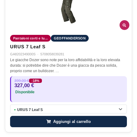
Pantaloni corti e lu...
GEOFFANDERSON
URUS 7 Leaf S
GA8202349000S
·
5708058039281
Le giacche Dozer sono note per la loro affidabilità e la loro elevata
durata: si potrebbe dire che Dozer è una giacca da pesca solida,
proprio come un bulldozer. …
399,00 €
-18%
327,00 €
Disponibile
URUS 7 Leaf S
●
Aggiungi al carrello