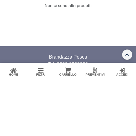
Non ci sono altri prodotti
Brandazza Pesca
Tel: 0523.1732029
Whatsapp:
+39 344 3485570
HOME
FILTRI
CARRELLO
PREVENTIVI
ACCEDI
Email: pesca@gmgonline.it
Metodi di pagamento accettati
© Copyright Brandazza Pesca
Privacy Policy
Termini e Condizioni