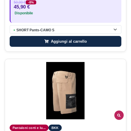
50,00 €
-8%
45,90 €
Disponibile
SHORT Pants-CAMO S
●
Aggiungi al carrello
Pantaloni corti e lu...
BKK