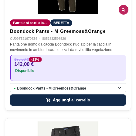
Pantaloni corti e lu...
BERETTA
Boondock Pants - M Greemoss&Orange
CU093T216707Z6
·
8051832598526
Pantalone uomo da caccia Boondock studiato per la caccia in
movimento in ambienti caratterizzati da rovi e fitta vegetazione
185,00 €
-23%
142,00 €
Disponibile
Boondock Pants - M Greemoss&Orange
●
Aggiungi al carrello