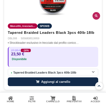
Monofili, trecciati...
SPOMB
Tapered Braided Leaders Black 3pcs 40lb-18lb
DBL008
·
5056808519959
• Shockleader esclusivo in trecciato dal profilo conico…
27,99 €
-16%
23,50 €
Disponibile
Tapered Braided Leaders Black 3pcs 40lb-18lb
●
Aggiungi al carrello
NUOVO
HOME
FILTRI
CARRELLO
PREVENTIVI
ACCEDI