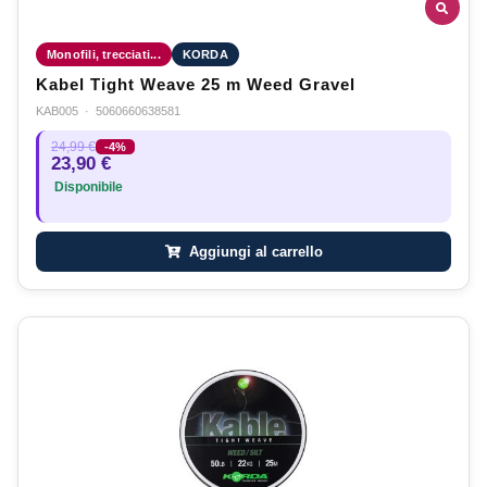
Monofili, trecciati...
KORDA
Kabel Tight Weave 25 m Weed Gravel
KAB005
·
5060660638581
24,99 €
-4%
23,90 €
Disponibile
Aggiungi al carrello