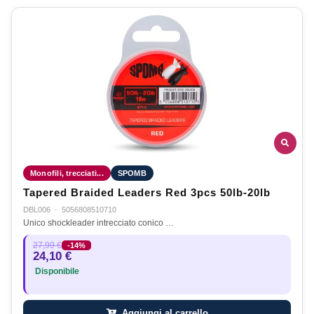
Monofili, trecciati...
SPOMB
Tapered Braided Leaders Red 3pcs 50lb-20lb
DBL006
·
5056808510710
Unico shockleader intrecciato conico …
27,99 €
-14%
24,10 €
Disponibile
Aggiungi al carrello