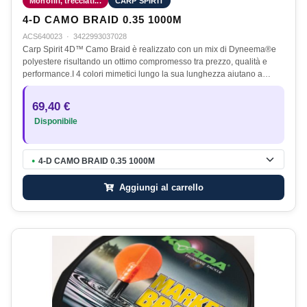
Monofili, trecciati...
CARP SPIRIT
4-D CAMO BRAID 0.35 1000M
ACS640023
·
3422993037028
Carp Spirit 4D™ Camo Braid è realizzato con un mix di Dyneema®e
polyestere risultando un ottimo compromesso tra prezzo, qualità e
performance.I 4 colori mimetici lungo la sua lunghezza aiutano a…
69,40 €
Disponibile
4-D CAMO BRAID 0.35 1000M
●
Aggiungi al carrello