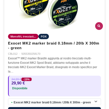
Monofili, trecciati...
FOX
Exocet MK2 marker braid 0.18mm / 20lb X 300m
- green
CBL012
·
5055350258170
Exocet™ MK2 marker BraidIn aggiunta al nostro trecciato multi-
funzione Exocet MK2 Spod Braid, abbiamo sviluppato anche il
trecciato MK2 Exocet Marker Braid, disegnato in modo specifico per
la…
34,99 €
-15%
29,90 €
Disponibile
Exocet MK2 marker braid 0.18mm / 20lb X 300m - green
●