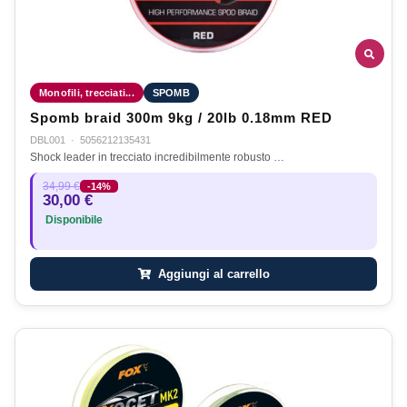
Monofili, trecciati...
SPOMB
Spomb braid 300m 9kg / 20lb 0.18mm RED
DBL001
·
5056212135431
Shock leader in trecciato incredibilmente robusto …
34,99 €
-14%
30,00 €
Disponibile
Aggiungi al carrello