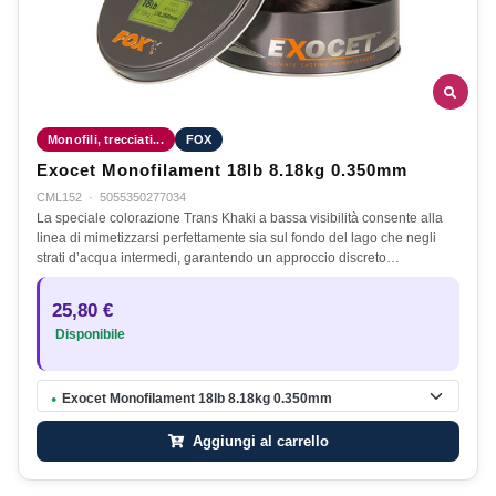
Monofili, trecciati...
FOX
Exocet Monofilament 18lb 8.18kg 0.350mm
CML152
·
5055350277034
La speciale colorazione Trans Khaki a bassa visibilità consente alla
linea di mimetizzarsi perfettamente sia sul fondo del lago che negli
strati d’acqua intermedi, garantendo un approccio discreto…
25,80 €
Disponibile
Exocet Monofilament 18lb 8.18kg 0.350mm
●
Aggiungi al carrello