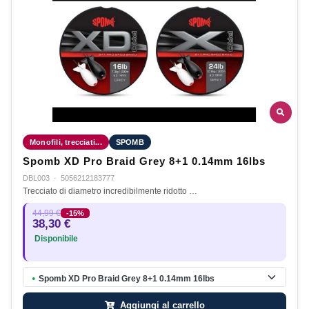
Monofili, trecciati...
SPOMB
Spomb XD Pro Braid Grey 8+1 0.14mm 16lbs
DBL003
·
5056212183777
Trecciato di diametro incredibilmente ridotto …
44,99 €
-15%
38,30 €
Disponibile
Spomb XD Pro Braid Grey 8+1 0.14mm 16lbs
●
Aggiungi al carrello