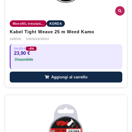
Monofili, trecciati...
KORDA
Kabel Tight Weave 25 m Weed Kamo
KAB006
·
5060660638604
24,99 €
-4%
23,90 €
Disponibile
Aggiungi al carrello