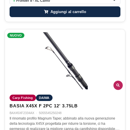
Frontier II - XL Camo
●
Aggiungi al carrello
NUOVO
Carp Fishing
DAIWA
BASIA X45X F 2PC 12' 3.75LB
BAX45XF2334AX
·
5055545250248
Il rinomato profilo Magnum Taper, abbinato alla nuova generazione
della tecnologia X45X progettata per ridurre la torsione, ci ha
permesso di realizzare la migliore canna da carpfishing disponibile.…