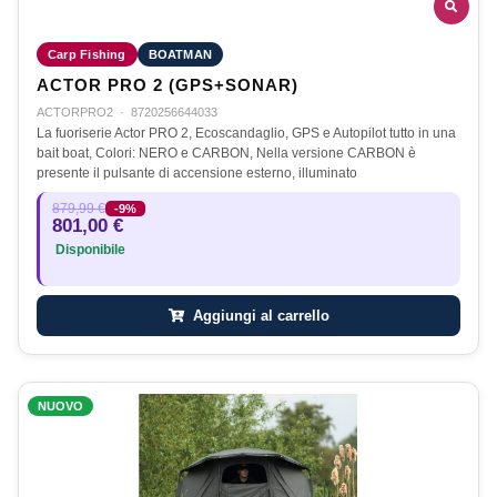
Carp Fishing
BOATMAN
ACTOR PRO 2 (GPS+SONAR)
ACTORPRO2
·
8720256644033
La fuoriserie Actor PRO 2, Ecoscandaglio, GPS e Autopilot tutto in una
bait boat, Colori: NERO e CARBON, Nella versione CARBON è
presente il pulsante di accensione esterno, illuminato
879,99 €
-9%
801,00 €
Disponibile
Aggiungi al carrello
NUOVO