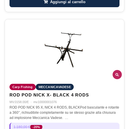
Aggiungi al carrello
Carp Fishing
MECCANICAVADESE
ROD POD NICK X- BLACK 4 RODS
MV.0158.00/E
·
mv10000001076
ROD POD NICK 95 X, NICK 4 RODS, BLACKPod basculante e rotante
a 360°, richiudibile completamente su se stesso grazie alla chiusura
ad implosione Meccanica Vadese. …
1.180,00 €
-20%