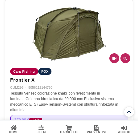
Carp Fishing
FOX
Frontier X
CUM296
·
5056212144730
Tessuto VenTec colorazione khaki con rivestimento in
laminato.Colonna idrostatica da 20.000 mm.Esclusivo sistema
meccanico ETS (Easy-Tension-System) con struttura rinforzata in
alluminio…
779,99 €
-14%
672,00 €
Disponibile
HOME
FILTRI
CARRELLO
PREVENTIVI
ACCEDI