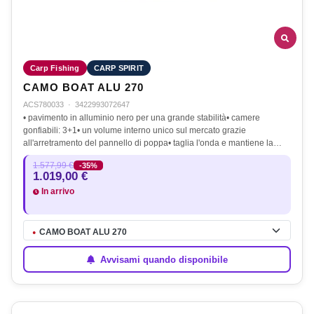
Carp Fishing
CARP SPIRIT
CAMO BOAT ALU 270
ACS780033
·
3422993072647
• pavimento in alluminio nero per una grande stabilità• camere
gonfiabili: 3+1• un volume interno unico sul mercato grazie
all'arretramento del pannello di poppa• taglia l'onda e mantiene la…
1.577,99 €
-35%
1.019,00 €
In arrivo
CAMO BOAT ALU 270
●
Avvisami quando disponibile