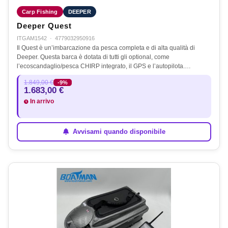
Carp Fishing
DEEPER
Deeper Quest
ITGAM1542
·
4779032950916
Il Quest è un’imbarcazione da pesca completa e di alta qualità di
Deeper. Questa barca è dotata di tutti gli optional, come
l’ecoscandaglio/pesca CHIRP integrato, il GPS e l’autopilota.…
1.849,00 €
-9%
1.683,00 €
In arrivo
Avvisami quando disponibile