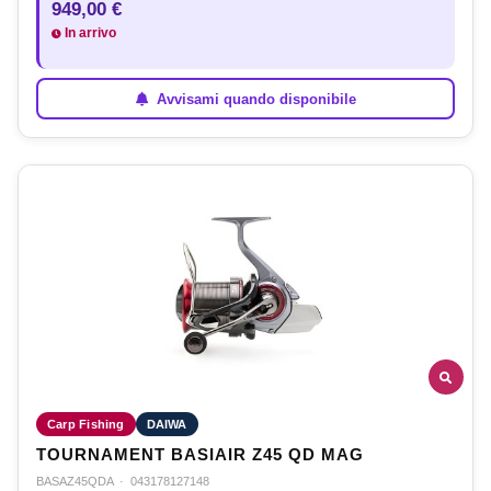
949,00 €
In arrivo
Avvisami quando disponibile
Carp Fishing
DAIWA
TOURNAMENT BASIAIR Z45 QD MAG
BASAZ45QDA
·
043178127148