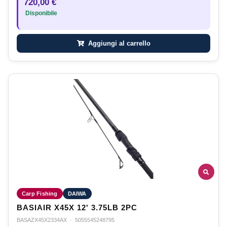
720,00 €
Disponibile
Aggiungi al carrello
Carp Fishing
DAIWA
BASIAIR X45X 12' 3.75LB 2PC
BASAZX45X2334AX
·
5055545248795