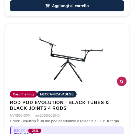
Aggiungi al carrello
Carp Fishing
MECCANICAVADESE
ROD POD EVOLUTION - BLACK TUBES &
BLACK JOINTS 4 RODS
MV.0500.00/M
·
mv10000001040
Il Nick Evolution è un rod pod basculante e roteante a 360°, il corpo …
930,00 €
-23%