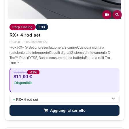
Carp Fishing
FOX
RX+ 4 rod set
CEI158
·
5055350298855
-Fox RX+ ® Set di presentazione a 3 canneCustodia sigillata
resistente alle intemperieCircuiti digitaliSistema di rilevamento D-
Tec™ Plus (DTSS)Basso consumo della batteriaRuota a rulli Tru-
Run™…
999,99 €
-19%
811,00 €
Disponibile
RX+ 4 rod set
●
Aggiungi al carrello