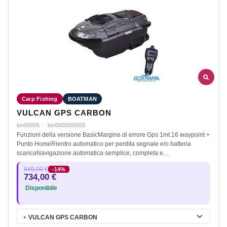
Carp Fishing
BOATMAN
VULCAN GPS CARBON
bm00005
·
bm0000000005
Funzioni della versione BasicMargine di errore Gps 1mt.16 waypoint +
Punto HomeRientro automatico per perdita segnale e/o batteria
scaricaNavigazione automatica semplice, completa e…
849,00 €
-14%
734,00 €
Disponibile
VULCAN GPS CARBON
●