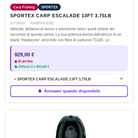
Carp Fishing
SPORTEX
SPORTEX CARP ESCALADE 13FT 3,75LB
02718024
·
4048855426381
Velocità, distanza di lancio e precisione sono i punti chiave del
successo di questa canna. La sua potenza deriva dall'utilizzo di un
blank “Heptacore” arricchito con fibre di carbonio T1100. Le…
929,00 €
In arrivo
Offerta
3
x
903,00 €
SPORTEX CARP ESCALADE 13FT 3,75LB
●
Avvisami quando disponibile