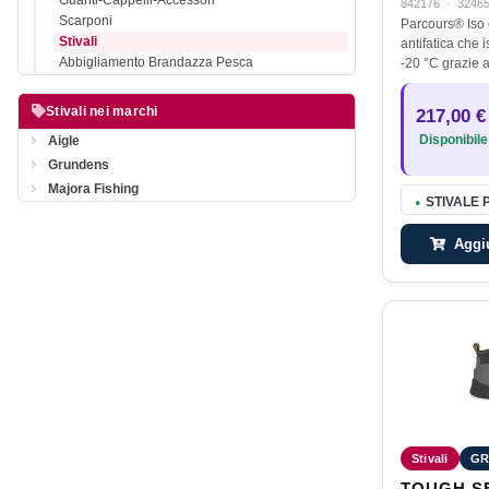
Guanti-Cappelli-Accessori
842176
·
3246
Scarponi
Parcours® Iso 
Stivali
antifatica che i
Abbigliamento Brandazza Pesca
-20 °C grazie a
neoprene di 4,
neoprene è il m
Stivali nei marchi
217,00 €
termini di pro
Disponibile
Aigle
Grundens
Majora Fishing
STIVALE 
●
Aggiu
Stivali
GR