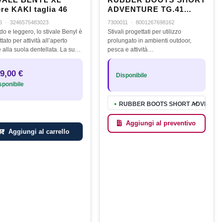
VALE BENYL XL
RUBBER BOOTS SHORT
re KAKI taglia 46
ADVENTURE TG.41
COL. Kaki Green
6
·
3246575483023
7300011
·
8001267698162
do e leggero, lo stivale Benyl è
Stivali progettati per utilizzo
tato per attività all’aperto
prolungato in ambienti outdoor,
 alla suola dentellata. La sua
pesca e attività
 curva sostiene il piede per
professionali.Realizzati in gomma
lità ed eleganza. Per una
resistente, con struttura solida e
9,00 €
Disponibile
tta…
flessibile. La suola in gomma con
ponibile
EVA garantisce…
RUBBER BOOTS SHORT ADVENTURE 
●
Aggiungi al preventivo
Aggiungi al carrello