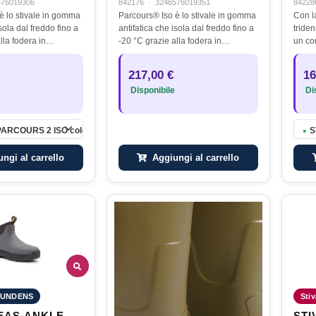
576019306
842176
·
3246576019351
84228
è lo stivale in gomma
Parcours® Iso è lo stivale in gomma
Con l
sola dal freddo fino a
antifatica che isola dal freddo fino a
triden
lla fodera in
-20 °C grazie alla fodera in
un co
5 mm di spessore. Il
neoprene di 4,5 mm di spessore. Il
cammi
iglior materiale in
neoprene è il miglior materiale in
stanca
217,00 €
16
tezione…
termini di protezione…
salda
Disponibile
Dis
PARCOURS 2 ISO colore BRONZE taglia 42
S
●
Aggiungi al carrello
ngi al carrello
UNDENS
Stiv