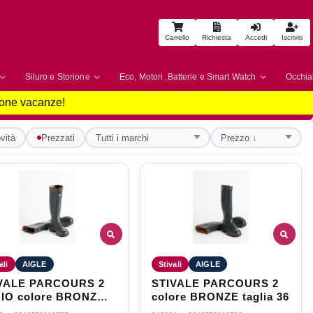
Carrello
Richiesta
Accedi
Iscriviti
Siluro e Storione
Eco, Motori ,Batterie e Smart Watch
Occhial
uone vacanze!
vità
Prezzati
ali
AIGLE
Stivali
AIGLE
VALE PARCOURS 2
STIVALE PARCOURS 2
re BRONZ
colore BRONZE taglia 36
ia 42