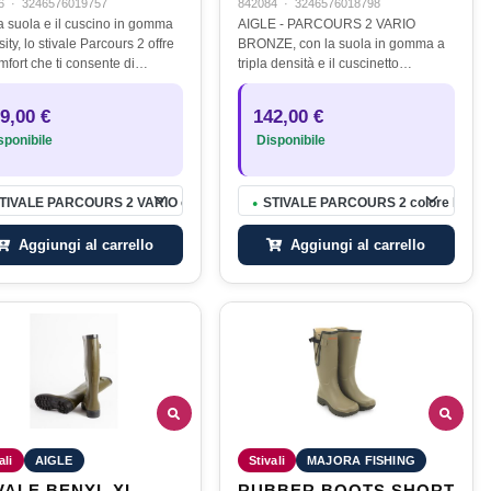
6
·
3246576019757
842084
·
3246576018798
a suola e il cuscino in gomma
AIGLE - PARCOURS 2 VARIO
sity, lo stivale Parcours 2 offre
BRONZE, con la suola in gomma a
mfort che ti consente di
tripla densità e il cuscinetto
nare più a lungo senza
ammortizzante è uno dei modelli
rti. Il piede è tenuto
Aigle che offre il maggior confort,
9,00 €
142,00 €
mente grazie alla sua forma…
permettendo di camminare più a
ponibile
Disponibile
lungo…
TIVALE PARCOURS 2 VARIO colore BRONZ taglia 42
STIVALE PARCOURS 2 colore BRONZ
●
Aggiungi al carrello
Aggiungi al carrello
ali
AIGLE
Stivali
MAJORA FISHING