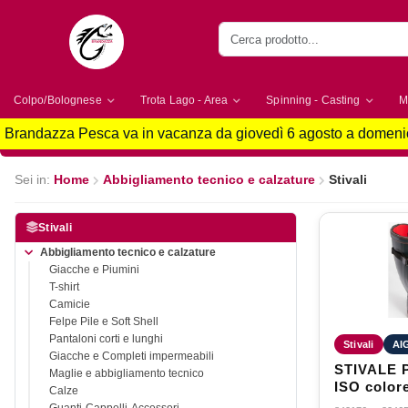
Colpo/Bolognese
Trota Lago - Area
Spinning - Casting
M
Brandazza Pesca va in vacanza da giovedì 6 agosto a domenic
Sei in:
Home
Abbigliamento tecnico e calzature
Stivali
Stivali
Abbigliamento tecnico e calzature
Giacche e Piumini
T-shirt
Camicie
Felpe Pile e Soft Shell
Pantaloni corti e lunghi
Stivali
AI
Giacche e Completi impermeabili
STIVALE 
Maglie e abbigliamento tecnico
ISO colore BRONZE
Calze
taglia 42