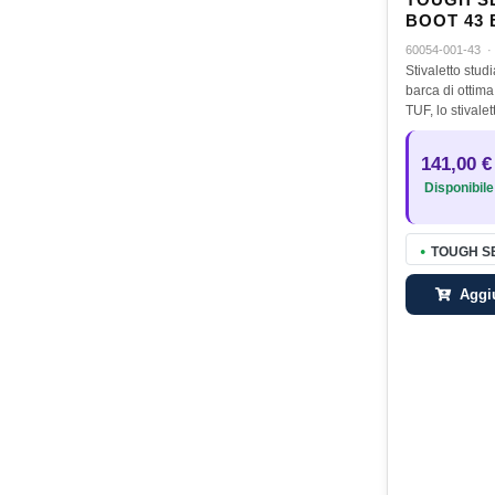
TOUGH S
BOOT 43
60054-001-43
Stivaletto stud
barca di ottima
TUF, lo stivale
pensato per i 
propria attrez
141,00 €
impegno.Pesc
Disponibile
TOUGH S
●
Aggiu