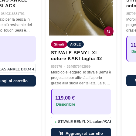
EAS ANKLE
STI
 BLACK
colo
·
0840316331791
85797
iato per la pesca in
Morbi
 e più resistente del
proget
tto Tough Seas è
grazie
pescatori che usano la
forma
zatura con grande
stabi
11
Stivali
AIGLE
ate più…
corre
Dis
STIVALE BENYL XL
colore KAKI taglia 42
857976
·
3246575482989
EAS ANKLE BOOT 43 BLACK
Morbido e leggero, lo stivale Benyl è
progettato per attività all’aperto
ngi al carrello
grazie alla suola dentellata. La sua
forma curva sostiene il piede per
stabilità ed eleganza. Per una
119,00 €
corretta…
Disponibile
STIVALE BENYL XL colore KAKI taglia 42
●
Aggiungi al carrello