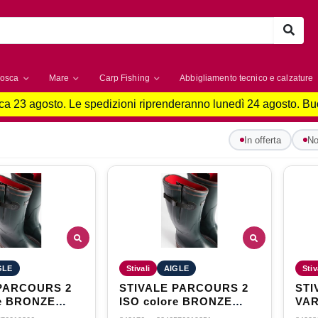
osca
Mare
Carp Fishing
Abbigliamento tecnico e calzature
a 23 agosto. Le spedizioni riprenderanno lunedì 24 agosto. B
In offerta
No
GLE
Stivali
AIGLE
Stiv
PARCOURS 2
STIVALE PARCOURS 2
STI
ISO colore BRONZE
VARIO colo
taglia 47
tagl