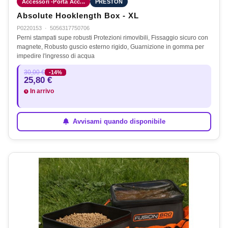
Accessori -Porta Acc...
PRESTON
Absolute Hooklength Box - XL
P0220153
·
5056317750706
Perni stampati supe robusti Protezioni rimovibili, Fissaggio sicuro con
magnete, Robusto guscio esterno rigido, Guarnizione in gomma per
impedire l'ingresso di acqua
30,00 €
-14%
25,80 €
In arrivo
Avvisami quando disponibile