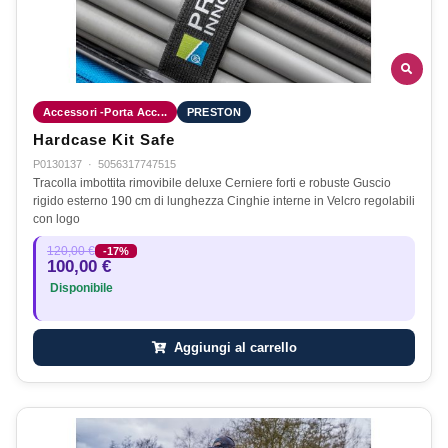
Accessori -Porta Acc...
PRESTON
Hardcase Kit Safe
P0130137
·
5056317747515
Tracolla imbottita rimovibile deluxe Cerniere forti e robuste Guscio
rigido esterno 190 cm di lunghezza Cinghie interne in Velcro regolabili
con logo
120,00 €
-17%
100,00 €
Disponibile
Aggiungi al carrello