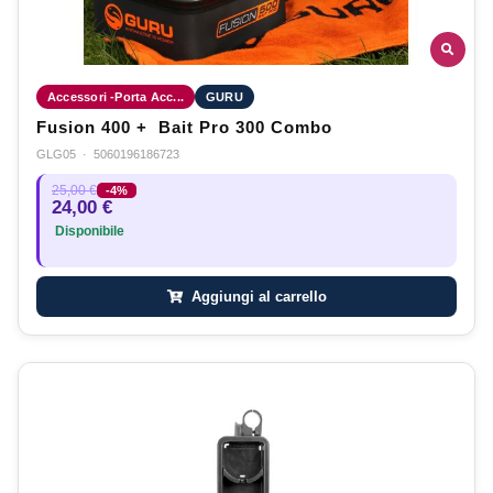
Accessori -Porta Acc...
GURU
Fusion 400 + Bait Pro 300 Combo
GLG05
·
5060196186723
25,00 €
-4%
24,00 €
Disponibile
Aggiungi al carrello