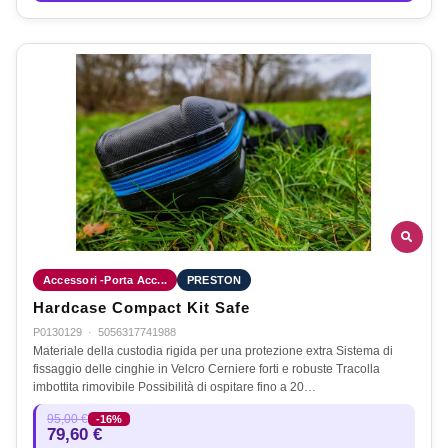
Accessori -Porta Acc...
PRESTON
Hardcase Compact Kit Safe
P0130129
·
5056317741988
Materiale della custodia rigida per una protezione extra Sistema di
fissaggio delle cinghie in Velcro Cerniere forti e robuste Tracolla
imbottita rimovibile Possibilità di ospitare fino a 20…
95,00 €
-16%
79,60 €