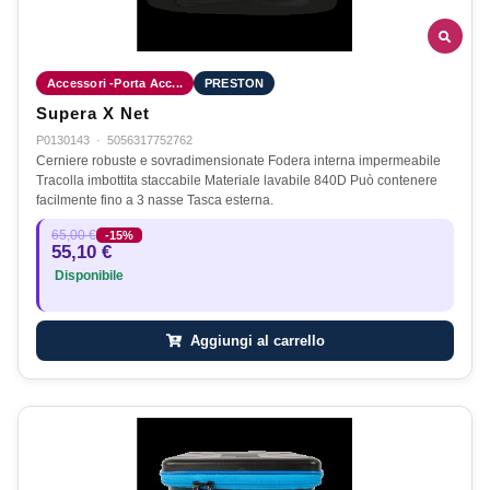
Accessori -Porta Acc...
PRESTON
Supera X Net
P0130143
·
5056317752762
Cerniere robuste e sovradimensionate Fodera interna impermeabile
Tracolla imbottita staccabile Materiale lavabile 840D Può contenere
facilmente fino a 3 nasse Tasca esterna.
65,00 €
-15%
55,10 €
Disponibile
Aggiungi al carrello