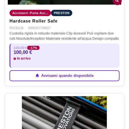
Accessori -Porta Acc...
PRESTON
Hardcase Roller Safe
P0130126
·
5056317738827
Custodia rigida in robusto materiale Clip durevoli Può ospitare due
rulli Absolute/Inception Materiale resistente all'acqua Design compatto
120,00 €
-17%
100,00 €
In arrivo
Avvisami quando disponibile