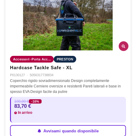
Accessori -Porta Acc...
PRESTON
Hardcase Tackle Safe - XL
P0130127
·
5056317738834
Coperchio rigido sovradimensionato Design completamente
impermeabile Cerniere oversize e resistenti Pareti laterali e base in
spesso EVA Design facile da pulire
100,00 €
-16%
83,70 €
In arrivo
Avvisami quando disponibile