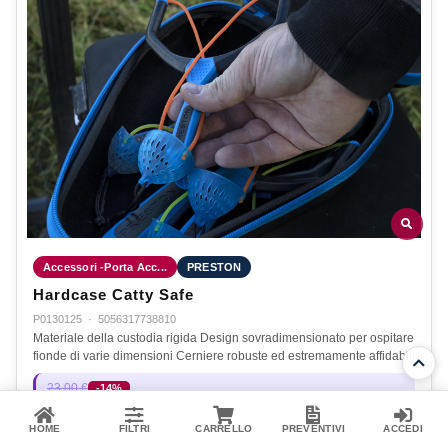
Accessori -Porta Acc...
PRESTON
Hardcase Catty Safe
P0130125
·
5056317738810
Materiale della custodia rigida Design sovradimensionato per ospitare
fionde di varie dimensioni Cerniere robuste ed estremamente affidabili
23,00 €
-14%
19,80 €
Disponibile
HOME
FILTRI
CARRELLO
PREVENTIVI
ACCEDI