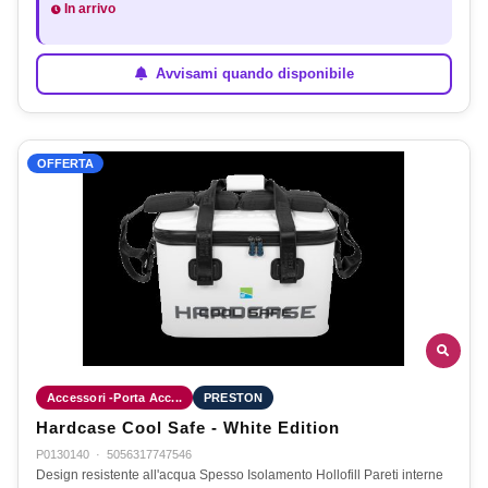
In arrivo
Avvisami quando disponibile
OFFERTA
Accessori -Porta Acc...
PRESTON
Hardcase Cool Safe - White Edition
P0130140
·
5056317747546
Design resistente all'acqua Spesso Isolamento Hollofill Pareti interne