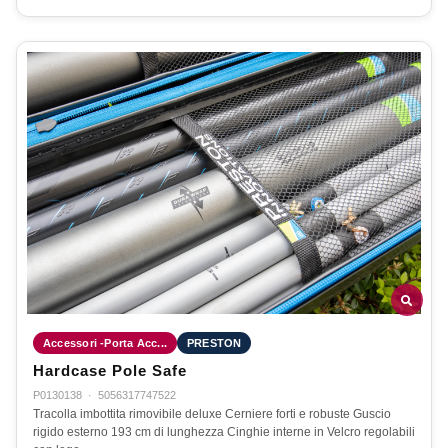
Accessori -Porta Acc...
PRESTON
Hardcase Pole Safe
P0130138
·
5056317747522
Tracolla imbottita rimovibile deluxe Cerniere forti e robuste Guscio
rigido esterno 193 cm di lunghezza Cinghie interne in Velcro regolabili