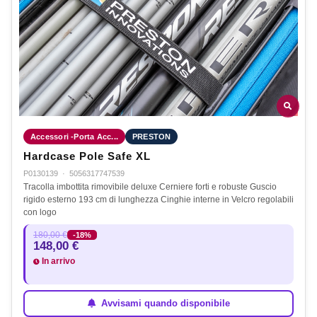
Accessori -Porta Acc...
PRESTON
Hardcase Pole Safe XL
P0130139
·
5056317747539
Tracolla imbottita rimovibile deluxe Cerniere forti e robuste Guscio
rigido esterno 193 cm di lunghezza Cinghie interne in Velcro regolabili
con logo
180,00 €
-18%
148,00 €
In arrivo
Avvisami quando disponibile