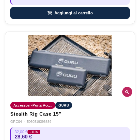
Aggiungi al carrello
Accessori -Porta Acc...
GURU
Stealth Rig Case 15"
GRC04
·
5060519396839
32,00 €
-11%
28,60 €