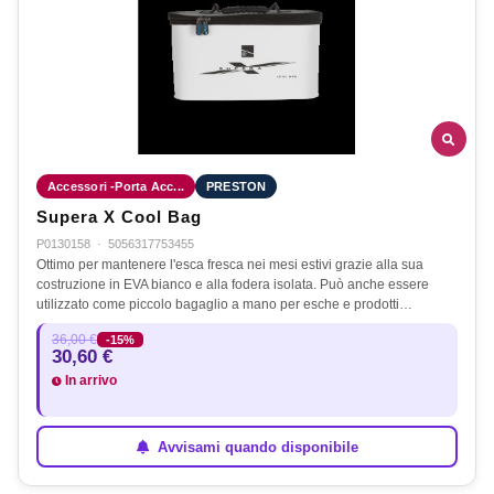
Accessori -Porta Acc...
PRESTON
Supera X Cool Bag
P0130158
·
5056317753455
Ottimo per mantenere l'esca fresca nei mesi estivi grazie alla sua
costruzione in EVA bianco e alla fodera isolata. Può anche essere
utilizzato come piccolo bagaglio a mano per esche e prodotti…
36,00 €
-15%
30,60 €
In arrivo
Avvisami quando disponibile