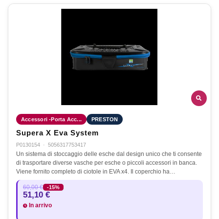
Accessori -Porta Acc...
PRESTON
Supera X Eva System
P0130154
·
5056317753417
Un sistema di stoccaggio delle esche dal design unico che ti consente
di trasportare diverse vasche per esche o piccoli accessori in banca.
Viene fornito completo di ciotole in EVA x4. Il coperchio ha…
60,00 €
-15%
51,10 €
In arrivo