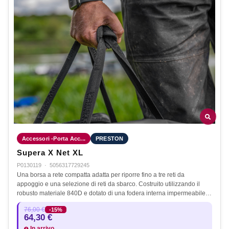
Accessori -Porta Acc...
PRESTON
Supera X Net XL
P0130119
·
5056317729245
Una borsa a rete compatta adatta per riporre fino a tre reti da
appoggio e una selezione di reti da sbarco. Costruito utilizzando il
robusto materiale 840D e dotato di una fodera interna impermeabile…
76,00 €
-15%
64,30 €
In arrivo