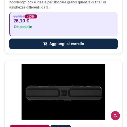
hooklength box è ideale per stoccare grandi quantità di finali di
lunghezze differenti, da 3…
30,00 €
-13%
26,10 €
Disponibile
Aggiungi al carrello