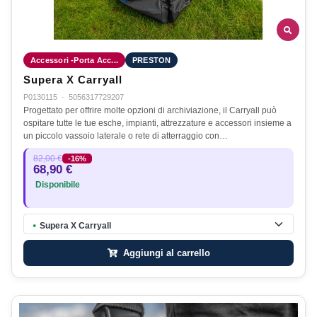
Accessori -Porta Acc...
PRESTON
Supera X Carryall
P0130115
·
5056317729207
Progettato per offrire molte opzioni di archiviazione, il Carryall può
ospitare tutte le tue esche, impianti, attrezzature e accessori insieme a
un piccolo vassoio laterale o rete di atterraggio con…
82,00 €
-16%
68,90 €
Disponibile
Supera X Carryall
●
Aggiungi al carrello