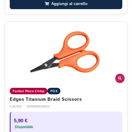
Aggiungi al carrello
Forbici Pinze Crimp
FOX
Edges Titanium Braid Scissors
CAC932
·
5056808509820
5,90 €
Disponibile