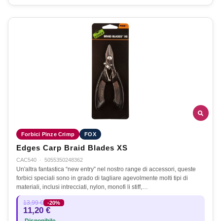
Forbici Pinze Crimp
FOX
Edges Carp Braid Blades XS
CAC540
·
5055350248362
Un'altra fantastica “new entry” nel nostro range di accessori, queste
forbici speciali sono in grado di tagliare agevolmente molti tipi di
materiali, inclusi intrecciati, nylon, monofi li stiff,…
13,99 €
-20%
11,20 €