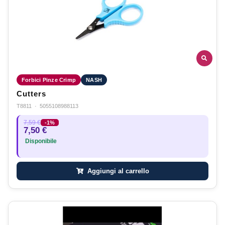
Forbici Pinze Crimp
NASH
Cutters
T8811
·
5055108988113
7,59 €
-1%
7,50 €
Disponibile
Aggiungi al carrello