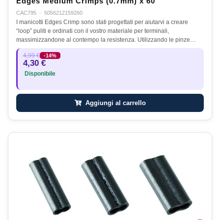
Edges Medium Crimps (0.7mm) x 60
CAC795
·
5056212159260
I manicotti Edges Crimp sono stati progettati per aiutarvi a creare
“loop” puliti e ordinati con il vostro materiale per terminali,
massimizzandone al contempo la resistenza. Utilizzando le pinze…
4,99 €
-14%
4,30 €
Disponibile
Aggiungi al carrello