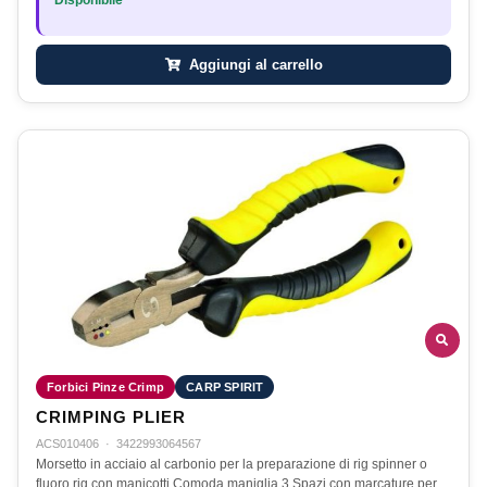
Disponibile
Aggiungi al carrello
Forbici Pinze Crimp
CARP SPIRIT
CRIMPING PLIER
ACS010406
·
3422993064567
Morsetto in acciaio al carbonio per la preparazione di rig spinner o
fluoro rig con manicotti.Comoda maniglia.3 Spazi con marcature per