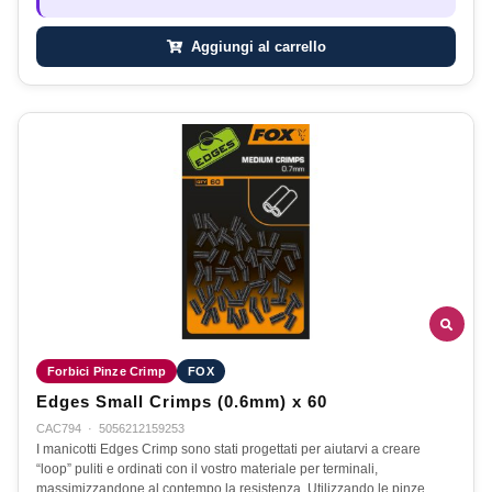
Aggiungi al carrello
Forbici Pinze Crimp
FOX
Edges Small Crimps (0.6mm) x 60
CAC794
·
5056212159253
I manicotti Edges Crimp sono stati progettati per aiutarvi a creare
“loop” puliti e ordinati con il vostro materiale per terminali,
massimizzandone al contempo la resistenza. Utilizzando le pinze…