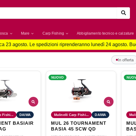
osca
Mare
Carp Fishing
Abbigliamento tecnico e calzature
a 23 agosto. Le spedizioni riprenderanno lunedì 24 agosto. B
In offerta
NUOVO
NUO
 Fishi...
DAIWA
Mulinelli Carp Fishi...
DAIWA
Muli
ENT BASIAIR
MUL 26 TOURNAMENT
MU
MAG
BASIA 45 SCW QD
BAS