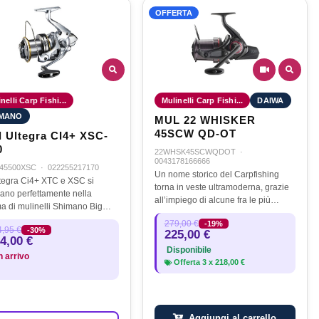
OFFERTA
nelli Carp Fishi...
Mulinelli Carp Fishi...
DAIWA
IMANO
MUL 22 WHISKER
45SCW QD-OT
l Ultegra CI4+ XSC-
0
22WHSK45SCWQDOT
·
0043178166666
45500XSC
·
022255217170
Un nome storico del Carpfishing
ltegra Ci4+ XTC e XSC si
torna in veste ultramoderna, grazie
cano perfettamente nella
all’impiego di alcune fra le più
 di mulinelli Shimano Big
avanzate tecnologie Daiwa. Il 22
rf e sono disponibili nelle
279,00 €
-19%
WHISKER è dotato della nuovissima
,95 €
-30%
e 14000 e 5500. Dotati della
225,00 €
frizione QDM che offre una…
4,00 €
cente tecnologia per il lancio
Disponibile
n arrivo
Offerta
3
x
218,00 €
Aggiungi al carrello