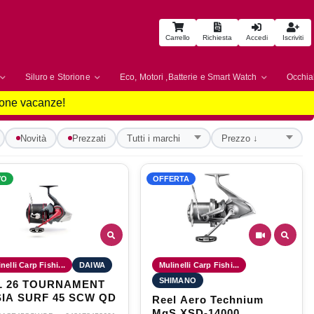
Carrello
Richiesta
Accedi
Iscriviti
Siluro e Storione
Eco, Motori ,Batterie e Smart Watch
Occhial
uone vacanze!
Novità
Prezzati
VO
OFFERTA
nelli Carp Fishi...
DAIWA
Mulinelli Carp Fishi...
SHIMANO
L 26 TOURNAMENT
IA SURF 45 SCW QD
Reel Aero Technium
MgS XSD-14000