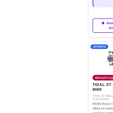
Avvi
di
OFFERTA
Mulinelli Carp
TIDAL XT
8000
TIDAL XT 8000 
31324291096
PENN Rival è s
offrire un mulin