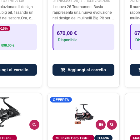
·
043178127148
26TNBA45SCWQD
·
043178452684
26TN
voluzionato il design
Il nuovo 26 Tournament Basia
Il nu
a big pit, fissando un
rappresenta una nuova evoluzione
rappr
 nel settore.Ora, con
nel design dei mulinelli Big Pit per il
mulin
 supera ogni
carpfishing moderno.…
dista
-15%
zie alla tecnologia
nuova
670,00 €
67
l modello…
(MAX 
Disponibile
Dis
perfe
x
898,00 €
ngi al carrello
Aggiungi al carrello
OFFERTA
 Fishi...
Mulinelli Carp Fishi...
DAIWA
Muli