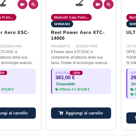
 Fishi...
Mulinelli Carp Fishi...
Muli
SHIMANO
SH
r Aero XSC-
Reel Power Aero XTC-
14000
022255274456
PA14000XTC
·
022255274463
ULTX
 XTC/XSC è
Il Power Aero XTC/XSC è
OFFE
altezza della sua
certamente all'altezza della sua
AGGI
i tecnologie avanzate
fama. Dotato di tecnologie avanzate
!!L'U
la perfezione in
e progettato alla perfezione in
orgogl
449,95 €
329
15%
-15%
to mulinello unisce
Giappone, questo mulinello unisce
muline
383,00 €
29
ttivante e alte…
cosmetica accattivante e alte…
più p
Disponibile
Dis
x
373,00 €
Offerta
3
x
373,00 €
S
O
ngi al carrello
Aggiungi al carrello