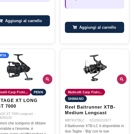
Aggiungi al carrello
Aggiungi al carrello
RTA
nelli Carp Fishi...
PENN
Mulinelli Carp Fishi...
SHIMANO
TAGE XT LONG
T 7000
Reel Baitrunner XTB-
Medium Longcast
GE XT 7000 Longcast
·
4291126
MBTRXTBLC
·
022255212977
oloro che scelgono di sfidare
Il Baitrunner XTB-LC è disponibile in
ferrabile e l'enorme, è
due Taglie - 'Big' con le sue