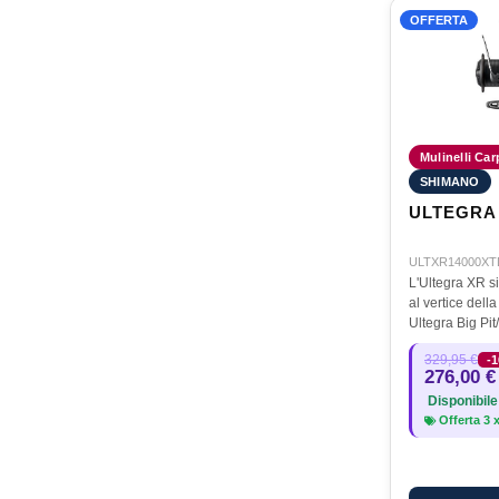
OFFERTA
Mulinelli Carp
SHIMANO
ULTEGRA 
ULTXR14000XT
L'Ultegra XR si
al vertice della
Ultegra Big Pit
popolari di Sh
329,95 €
-
più recenti tec
276,00 €
lunga distanz
Disponibile
Offerta
3