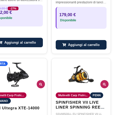
sario avere un'attrezzatura su
impressionanti prestazioni di lancio
ter contare. Nella pesca alla
e una dimensione più piccola
,99 €
-27%
 ciò significa un mulinello di
'Medium' ideale per il lavoro a
2,00 €
ig pit realizzato…
179,00 €
medio distanza. Entrambi sono…
ponibile
Disponibile
Aggiungi al carrello
Aggiungi al carrello
RTA
nelli Carp Fishi...
Mulinelli Carp Fishi...
PENN
IMANO
SPINFISHER VII LIVE
LINER SPINNING REEL
l Ultegra XTE-14000
8500
SSVII8500LL EU SPINFISHER VII LL