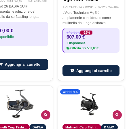
BASF45SCWQD
·
043178452691
ovo 26 BASIA SURF
ARTCMGS14000XSD
·
022255249164
esenta l’evoluzione del
L'Aero Technium MgS è
ello da surfcasting long
ampiamente considerato come il
nce, equipaggiato con una
mulinello da lunga distanza
 bobina di grande diametro
definitivo. Si tratta di un mulinello
0,00 €
SIZE SPOOL), sviluppata in
749,95 €
-19%
unico, realizzato con la più recente
607,00 €
ponibile
tta sinergia con…
tecnologia Shimano, tra cui una
Disponibile
bobina…
Offerta
3
x
587,00 €
Aggiungi al carrello
Aggiungi al carrello
OFFERTA
nelli Carp Fishi...
DAIWA
Mulinelli Carp Fishi...
DAIWA