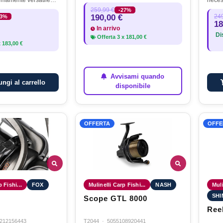
emamente versatile
neces
ccessibile. È
cui po
259,99 €
-27%
190,00 €
249
23%
da un telaio leggero in
carpa,
18
astre laterali…
tipo b
In arrivo
Dis
Offerta
3
x
181,00 €
x
183,00 €
Avvisami quando
ngi al carrello
disponibile
OFFERTA
OFFE
 Fishi...
FOX
Mulinelli Carp Fishi...
NASH
Muli
SH
Scope GTL 8000
Ree
212156443
T2044
·
5055108920441