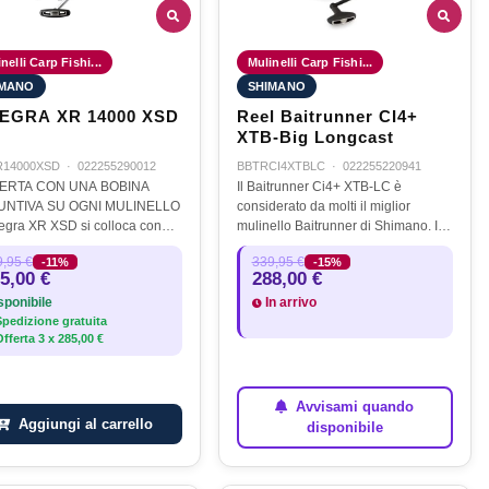
nelli Carp Fishi...
Mulinelli Carp Fishi...
IMANO
SHIMANO
ULTEGRA XR 14000 XSD
Reel Baitrunner CI4+
XTB-Big Longcast
R14000XSD
·
022255290012
BBTRCI4XTBLC
·
022255220941
ERTA CON UNA BOBINA
Il Baitrunner Ci4+ XTB-LC è
UNTIVA SU OGNI MULINELLO
considerato da molti il miglior
ltegra XR XSD si colloca con
mulinello Baitrunner di Shimano. Il
io al vertice della famiglia di
nome leggendario, la facilità d'uso
,95 €
339,95 €
-11%
-15%
lli Ultegra Big Pit/Surfcasting
della funzione Freespool posteriore,
5,00 €
288,00 €
opolari di Shimano. Dotato…
la grande bobina da lancio…
ponibile
In arrivo
pedizione gratuita
fferta
3
x
285,00 €
Avvisami quando
Aggiungi al carrello
disponibile