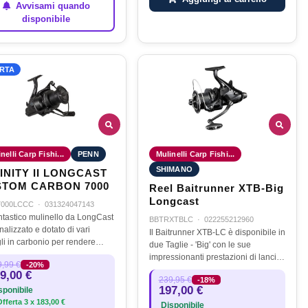
Avvisami quando
disponibile
RTA
nelli Carp Fishi...
PENN
Mulinelli Carp Fishi...
SHIMANO
INITY II LONGCAST
TOM CARBON 7000
Reel Baitrunner XTB-Big
Longcast
7000LCCC
·
031324047143
ntastico mulinello da LongCast
BBTRXTBLC
·
022255212960
alizzato e dotato di vari
Il Baitrunner XTB-LC è disponibile in
gli in carbonio per rendere
due Taglie - 'Big' con le sue
o mulinello da carpa
impressionanti prestazioni di lancio
,99 €
-20%
mamente resistente e leggero.
e una dimensione più piccola
9,00 €
e l'alberino principale in…
239,95 €
-18%
'Medium' ideale per il lavoro a
197,00 €
ponibile
medio distanza. Entrambi sono…
fferta
3
x
183,00 €
Disponibile