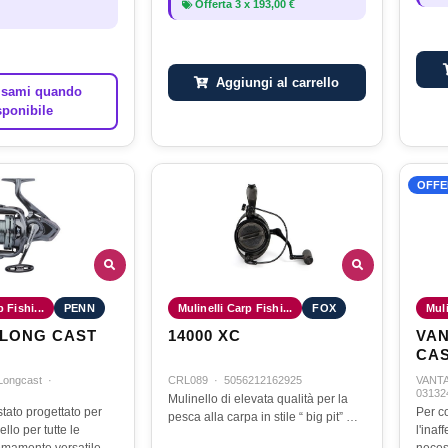
Offerta
3
x
193,00 €
Aggiungi al carrello
sami quando
sponibile
OFFE
 Fishi...
PENN
Mulinelli Carp Fishi...
FOX
Muli
 LONG CAST
14000 XC
VAN
CAS
Longcast
·
CRL089
·
5056212162925
VANTA
03132
Mulinello di elevata qualità per la
tato progettato per
Per c
pesca alla carpa in stile “ big pit” …
ello per tutte le
l'inaf