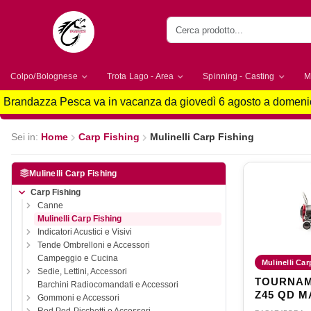
Colpo/Bolognese
Trota Lago - Area
Spinning - Casting
M
Brandazza Pesca va in vacanza da giovedì 6 agosto a domenic
Sei in:
Home
Carp Fishing
Mulinelli Carp Fishing
Mulinelli Carp Fishing
Carp Fishing
Canne
Mulinelli Carp Fishing
Indicatori Acustici e Visivi
Tende Ombrelloni e Accessori
Campeggio e Cucina
Mulinelli Carp
Sedie, Lettini, Accessori
TOURNAM
Barchini Radiocomandati e Accessori
Z45 QD 
Gommoni e Accessori