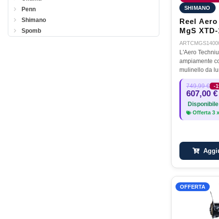
SHIMANO
Penn
Shimano
Reel Aero
MgS XTD-
Spomb
ARTCMGS1400
L'Aero Techni
ampiamente co
mulinello da l
definitivo. Si t
749,99 €
-
unico, realizza
607,00 €
tecnologia Shi
Disponibile
bobina…
Offerta
3
Aggiu
OFFERTA