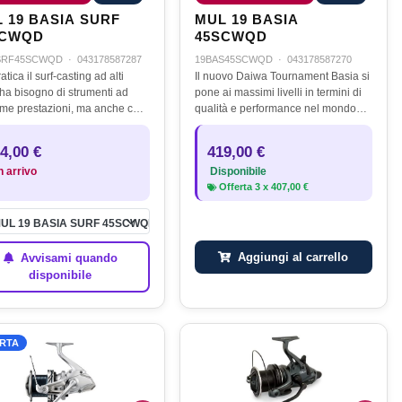
 19 BASIA SURF
MUL 19 BASIA
SCWQD
45SCWQD
SRF45SCWQD
·
043178587287
19BAS45SCWQD
·
043178587270
atica il surf-casting ad alti
Il nuovo Daiwa Tournament Basia si
i ha bisogno di strumenti ad
pone ai massimi livelli in termini di
sime prestazioni, ma anche che
qualità e performance nel mondo
e prestazioni durino nel tempo.
dei mulinelli da carpfishing.
SIA SURF 45 SCW QD è stato
4,00 €
419,00 €
pito proprio per…
n arrivo
Disponibile
Offerta
3
x
407,00 €
UL 19 BASIA SURF 45SCWQD
Aggiungi al carrello
Avvisami quando
disponibile
RTA