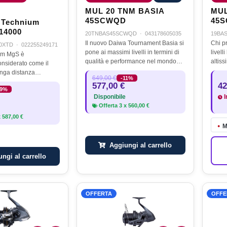
MUL 20 TNM BASIA
MUL
45SCWQD
45
 Technium
14000
20TNBAS45SCWQD
·
043178605035
19BA
Il nuovo Daiwa Tournament Basia si
Chi pr
0XTD
·
022255249171
pone ai massimi livelli in termini di
livell
um MgS è
qualità e performance nel mondo
altis
nsiderato come il
dei mulinelli da carpfishing.Il corpo
quest
unga distanza
649,00 €
-11%
di questo gioiello tecnologico Made
Il BA
ratta di un mulinello
577,00 €
42
in Japan è in…
conce
19%
to con la più recente
Disponibile
I
mano, tra cui una
Offerta
3
x
560,00 €
x
587,00 €
M
●
Aggiungi al carrello
ngi al carrello
OFFERTA
OFFE