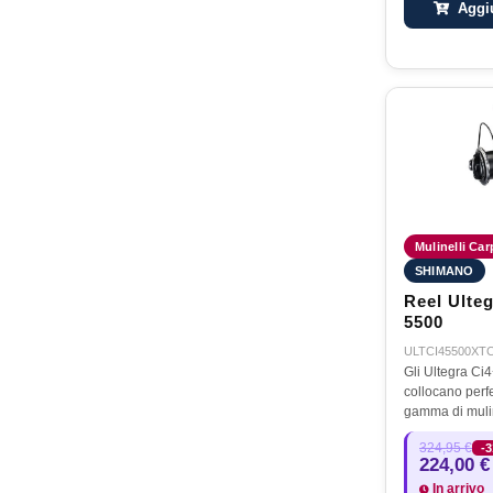
Aggiu
Mulinelli Carp
SHIMANO
Reel Ulte
5500
ULTCI45500XT
Gli Ultegra Ci
collocano perf
gamma di muli
Pit/Surf e sono
324,95 €
-
misure 14000 e
224,00 €
più recente tec
In arrivo
a…