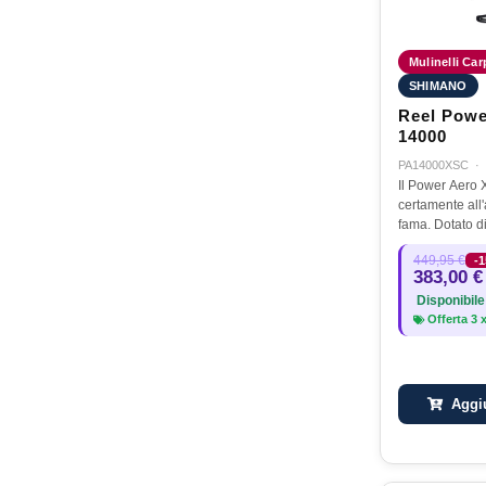
Mulinelli Carp
SHIMANO
Reel Powe
14000
PA14000XSC
·
Il Power Aero
certamente all'
fama. Dotato d
e progettato al
449,95 €
-
Giappone, ques
383,00 €
cosmetica acca
Disponibile
Offerta
3
Aggiu