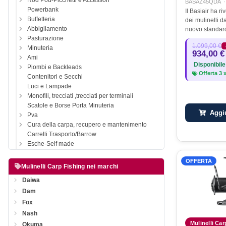
Rod Pod-Picchetti e Accessori
BASAZ45QDA
Powerbank
Il Basiair ha ri
Buffetteria
dei mulinelli d
Abbigliamento
nuovo standard
il Basiair Z, si
Pasturazione
1.099,00 €
aspettativa.Gra
Minuteria
934,00 €
Mag Sealed, i
Ami
Disponibile
Piombi e Backleads
Offerta
3
Contenitori e Secchi
Luci e Lampade
Monofili, trecciati ,trecciati per terminali
Scatole e Borse Porta Minuteria
Aggiu
Pva
Cura della carpa, recupero e mantenimento
Carrelli Trasporto/Barrow
Esche-Self made
OFFERTA
Mulinelli Carp Fishing nei marchi
Daiwa
Dam
Fox
Nash
Mulinelli Carp
Okuma