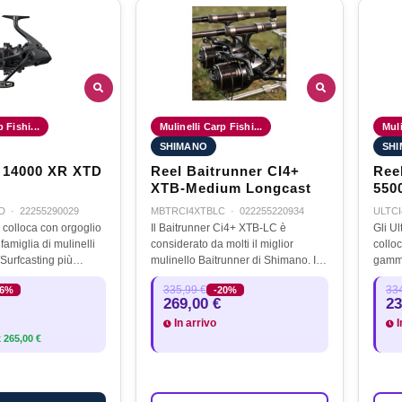
 Fishi...
Mulinelli Carp Fishi...
Muli
SHIMANO
SH
14000 XR XTD
Reel Baitrunner CI4+
Ree
XTB-Medium Longcast
550
D
·
22255290029
MBTRCI4XTBLC
·
022255220934
ULTCI
 colloca con orgoglio
Il Baitrunner Ci4+ XTB-LC è
Gli U
 famiglia di mulinelli
considerato da molti il miglior
collo
/Surfcasting più
mulinello Baitrunner di Shimano. Il
gamma
imano. Dotato delle
nome leggendario, la facilità d'uso
Pit/Su
335,99 €
334
16%
-20%
nologie per il lancio a
della funzione Freespool posteriore,
misur
269,00 €
23
a,…
la grande bobina da lancio…
più re
In arrivo
I
a…
x
265,00 €