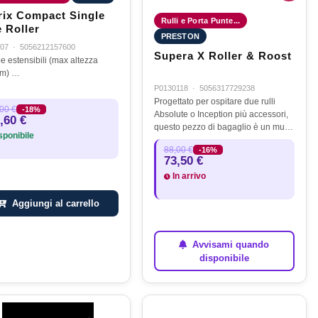
rix Compact Single
Rulli e Porta Punte...
 Roller
PRESTON
07
·
5056212157600
Supera X Roller & Roost
 estensibili (max altezza
m) …
P0130118
·
5056317729238
Progettato per ospitare due rulli
00 €
-18%
Absolute o Inception più accessori,
,60 €
questo pezzo di bagaglio è un must
ponibile
per il pescatore di fiammiferi serio.
88,00 €
-16%
Caratterizzata da una spessa base
73,50 €
rinforzata e da forti…
In arrivo
Aggiungi al carrello
Avvisami quando
disponibile