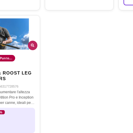
 Punte...
& ROOST LEG
RS
56317728576
aumentare l'altezza
tition Pro e Inception
per canne, ideali per
eni irregolari.�
3%
n semplice con…