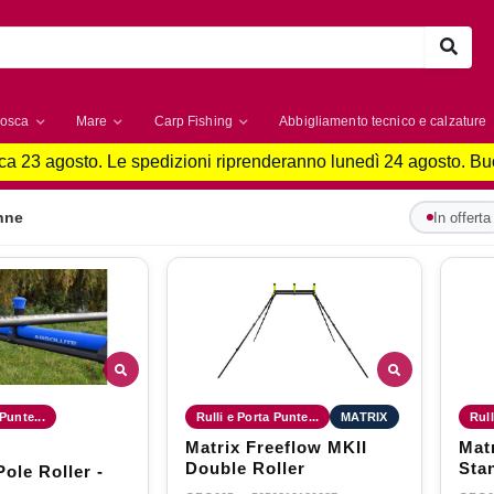
osca
Mare
Carp Fishing
Abbigliamento tecnico e calzature
a 23 agosto. Le spedizioni riprenderanno lunedì 24 agosto. B
nne
In offerta
 Punte...
Rulli e Porta Punte...
MATRIX
Rull
Matrix Freeflow MKII
Mat
Double Roller
Sta
ole Roller -