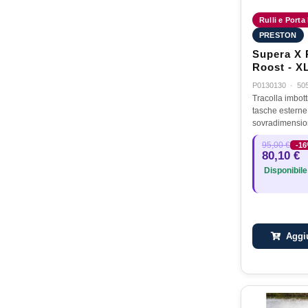
Rulli e Porta
PRESTON
Supera X 
Roost - X
P0130130
·
50
Tracolla imbottit
tasche esterne Cerniere resistenti 
95,00 €
-1
80,10 €
Disponibile
Aggiu