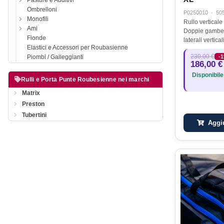
Pasture e Additivi
Ombrelloni
P0250010
·
50
Monofili
Rullo verticale
Ami
Doppie gambe rego
Fionde
laterali verticali r
Elastici e Accessori per Roubasienne
multi-posizione
230,00 €
-
Piombi / Galleggianti
qualsiasi terreno. Fornito 
186,00 €
custodia di tra
Disponibile
Rulli e Porta Punte Roubesienne nei marchi
Matrix
Preston
Tubertini
Aggiu