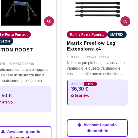
i e Porta Punte...
Rulli e Porta Punte...
MATRIX
ESTON
Matrix Freeflow Leg
Extensions x4
ITION ROOST
GRO006
·
5056212129034
Nelle acque più battute vi serve un
125
·
5056837218298
vantaggio, e questo vantaggio è
oluzione compatta e leggera
costituito dalle nuove estensioni per
stenere in sicurezza fino a
rulli Freeflow roller leg Extensions, il
oubaisienne (top kit) o più
45,00 €
-19%
cui unico limite è il cielo ! …
. Progettata con gambe
36,30 €
copiche pieghevoli per
,50 €
In arrivo
ire stabilità anche su
n arrivo
de…
Avvisami quando
disponibile
Avvisami quando
disponibile