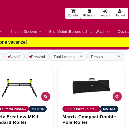
Carrello
Richiesta
Accedi
Iscriviti
Siluro e Storione
Eco, Motori ,Batterie e Smart Watch
Occhial
uone vacanze!
Novità
Prezzati
i e Porta Punte...
MATRIX
Rulli e Porta Punte...
MATRIX
rix Freeflow MKII
Matrix Compact Double
ndard Roller
Pole Roller