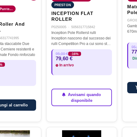
PRESTON
Mat
 Punte...
Pole
INCEPTION FLAT
ROLLER
GRO0
Roller And
Gambe
P0250005
·
5056317715842
L
670m
Inception Pole RollersI rulli
56317741995
Inception nascono dal successo dei
a staccabile Due
rulli Competition Pro a cui sono stati
95,
e
apportati diverse soluzioni tecniche
77
95,00 €
-16%
sovradimensionate Fondo rinforzato
migliorative. Tutte e tre le versioni
79,60 €
Dis
forniscono la…
6%
In arrivo
Avvisami quando
disponibile
ngi al carrello