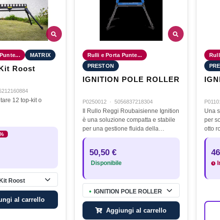
 Punte...
MATRIX
Rulli e Porta Punte...
Rull
PRESTON
PR
Kit Roost
IGNITION POLE ROLLER
IGN
6212160884
are 12 top-kit o
P0250012
·
5056837218304
P0110
Il Rullo Reggi Roubaisienne Ignition
Una s
è una soluzione compatta e stabile
per so
per una gestione fluida della
otto r
6%
roubaisienne su qualsiasi tipo di
canne
terreno. Dotato di quattro gambe
teles
50,50 €
46
telescopiche pieghevoli, rulli…
garant
Disponibile
I
spon
Kit Roost
IGNITION POLE ROLLER
●
ngi al carrello
Aggiungi al carrello