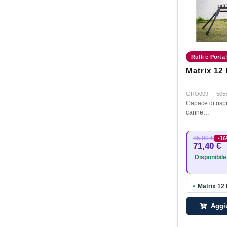
Rulli e Porta
Matrix 12 
GRO009
·
505
Capace di ospit
canne…
85,00 €
-1
71,40 €
Disponibile
Matrix 12 
●
Aggiu