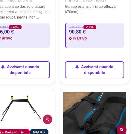
04
·
5056212129010
GRO008
·
5056212157617
o abbiamo deciso di alzare
Gambe estensibili (max altezza
cella relativamente al design di
670mm)…
r per roubaisienne, non
amo esattamente quanto
,00 €
110,00 €
-26%
-17%
simo arrivare in alto ! Sembra
6,00 €
90,80 €
fettivamente il cielo sia…
n arrivo
In arrivo
Avvisami quando
Avvisami quando
disponibile
disponibile
i e Porta Punte...
MATRIX