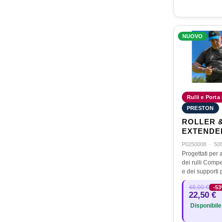
NUOVO
Rulli e Porta
PRESTON
ROLLER 
EXTENDE
P0250008
·
50
Progettati per 
dei rulli Compe
e dei supporti 
affrontare terr
48,00 €
-5
Design plug-i
22,50 €
Disponibile