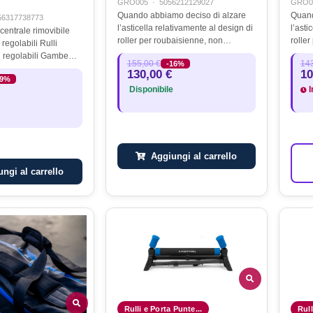
GRO005
·
5056212129027
GRO0
Quando abbiamo deciso di alzare
Quand
56317738773
l’asticella relativamente al design di
l’asti
 centrale rimovibile
roller per roubaisienne, non
rolle
labili Rulli
sapevamo esattamente quanto
sapev
egolabili Gambe
155,00 €
143
-16%
potessimo arrivare in alto ! Sembra
potes
 per affrontare
130,00 €
10
che effettivamente il cielo sia…
che ef
19%
in una
Disponibile
I
sporto.
Aggiungi al carrello
ngi al carrello
Rulli e Porta Punte...
Rull