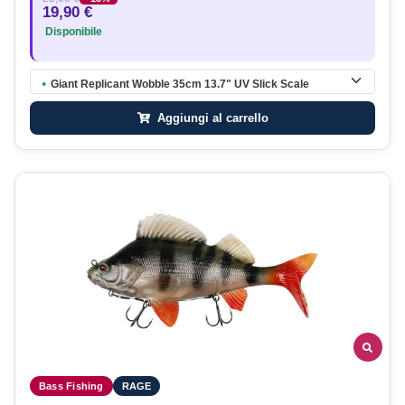
19,90 €
Disponibile
Giant Replicant Wobble 35cm 13.7" UV Slick Scale
●
Aggiungi al carrello
Bass Fishing
RAGE