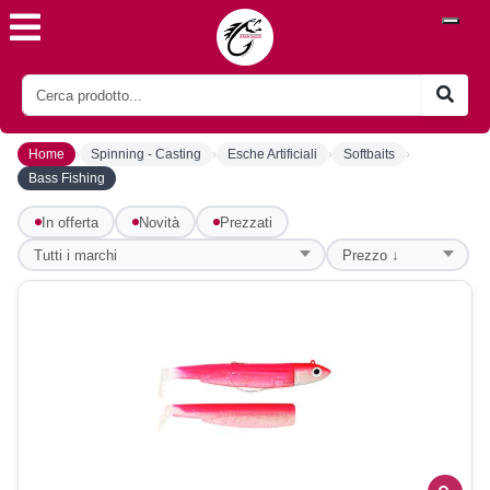
›
›
›
›
Home
Spinning - Casting
Esche Artificiali
Softbaits
Bass Fishing
In offerta
Novità
Prezzati