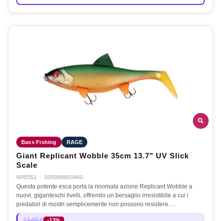
Bass Fishing
RAGE
Giant Replicant Wobble 35cm 13.7" UV Slick
Scale
NRE551
·
5056808503460
Questa potente esca porta la rinomata azione Replicant Wobble a
nuovi, giganteschi livelli, offrendo un bersaglio irresistibile a cui i
predatori di mostri semplicemente non possono resistere.…
23,00 €
-13%