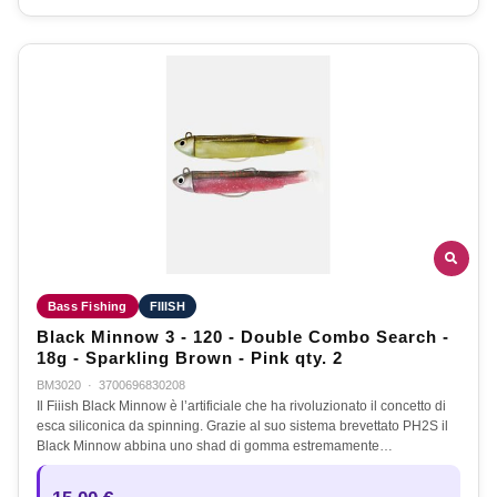
Bass Fishing
FIIISH
Black Minnow 3 - 120 - Double Combo Search -
18g - Sparkling Brown - Pink qty. 2
BM3020
·
3700696830208
Il Fiiish Black Minnow è l’artificiale che ha rivoluzionato il concetto di
esca siliconica da spinning. Grazie al suo sistema brevettato PH2S il
Black Minnow abbina uno shad di gomma estremamente…