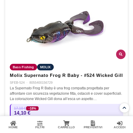
Bass Fishing
MOLIX
Molix Supernato Frog R Baby - #524 Wicked Gill
SFEB-524
·
8055400156729
La Supernato Frog R Baby è una frog compatta progettata per
affrontare con sicurezza vegetazione fitta, ostacoli e cover superficiali.
La colorazione Wicked Gill dona all’esca un aspetto…
17,10 €
-18%
14,10 €
Disponibile
HOME
FILTRI
CARRELLO
PREVENTIVI
ACCEDI