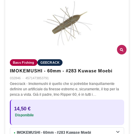
Bass Fishing
GEECRACK
IMOKEMUSHI - 60mm - #283 Kuwase Moebi
032846
·
4571473853791
Geecrack - Imokemushi è quello che si potrebbe tranquillamente
definire un artificiale da finesse estremo e, sicuramente, il top per la
pesca a vista. Già il padre, Imo Ripper 60, è in tutti i…
14,50 €
Disponibile
IMOKEMUSHI - 60mm - #283 Kuwase Moebi
●