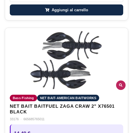
Aggiungi al carrello
Bass Fishing
NET BAIT-AMERICAN BAITWORKS
NET BAIT BAITFUEL ZAGA CRAW 2" X76501
BLACK
33176
·
665685765011