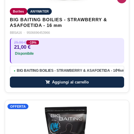
Boilies
ANYWATER
BIG BAITING BOILIES - STRAWBERRY &
ASAFOETIDA - 16 mm
BBSA16
·
9506696453966
25,90 €
-19%
21,00 €
Disponibile
BIG BAITING BOILIES - STRAWBERRY & ASAFOETIDA - 16 mm
●
Aggiungi al carrello
OFFERTA