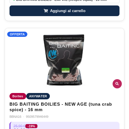
Aggiungi al carrello
OFFERTA
Boilies
ANYWATER
BIG BAITING BOILIES - NEW AGE (tuna crab
spice) - 16 mm
BBNA16
·
9509579946449
25,90 €
-19%