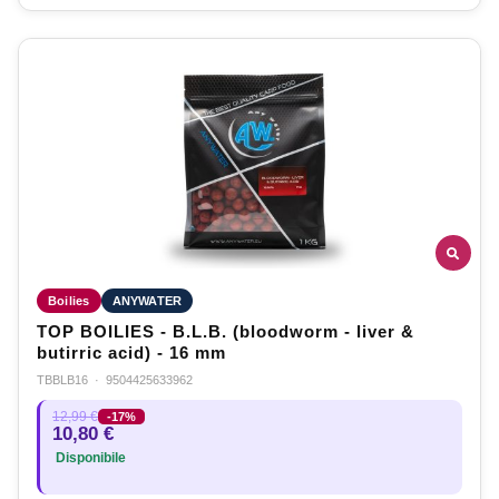
Boilies
ANYWATER
TOP BOILIES - B.L.B. (bloodworm - liver &
butirric acid) - 16 mm
TBBLB16
·
9504425633962
12,99 €
-17%
10,80 €
Disponibile