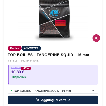
Boilies
ANYWATER
TOP BOILIES - TANGERINE SQUID - 16 mm
TBTS16
·
9503346437437
12,99 €
-17%
10,80 €
Disponibile
TOP BOILIES - TANGERINE SQUID - 16 mm
●
Aggiungi al carrello