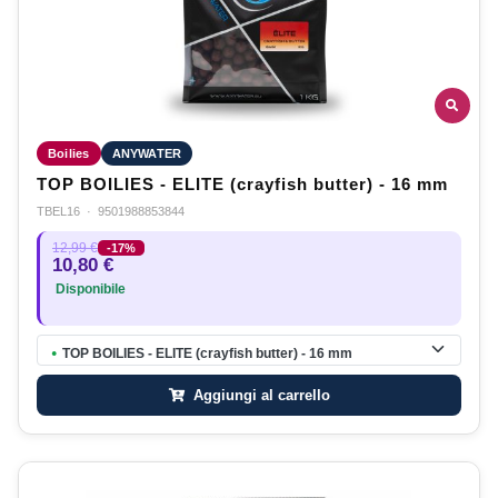
Boilies
ANYWATER
TOP BOILIES - ELITE (crayfish butter) - 16 mm
TBEL16
·
9501988853844
12,99 €
-17%
10,80 €
Disponibile
TOP BOILIES - ELITE (crayfish butter) - 16 mm
●
Aggiungi al carrello