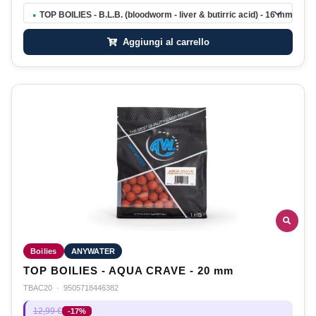
TOP BOILIES - B.L.B. (bloodworm - liver & butirric acid) - 16 mm
●
Aggiungi al carrello
Boilies
ANYWATER
TOP BOILIES - AQUA CRAVE - 20 mm
TBAC20
·
9505718446382
12,99 €
-17%