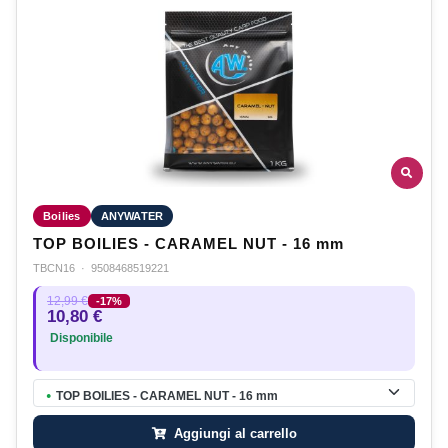
Boilies
ANYWATER
TOP BOILIES - CARAMEL NUT - 16 mm
TBCN16
·
9508468519221
12,99 €
-17%
10,80 €
Disponibile
TOP BOILIES - CARAMEL NUT - 16 mm
●
Aggiungi al carrello