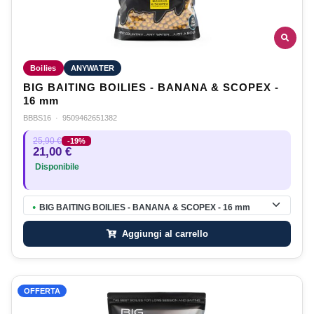
Boilies
ANYWATER
BIG BAITING BOILIES - BANANA & SCOPEX -
16 mm
BBBS16
·
9509462651382
25,90 €
-19%
21,00 €
Disponibile
BIG BAITING BOILIES - BANANA & SCOPEX - 16 mm
●
Aggiungi al carrello
OFFERTA