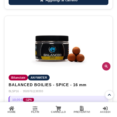
Aggiungi al carrello
Bilanciate
ANYWATER
BALANCED BOILIES - SPICE - 16 mm
BLSP16
·
9509761138393
10,99 €
-12%
9,70 €
Disponibile
HOME
FILTRI
CARRELLO
PREVENTIVI
ACCEDI