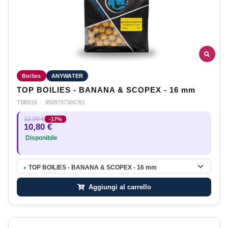
Boilies
ANYWATER
TOP BOILIES - BANANA & SCOPEX - 16 mm
TBBS16
·
9509797385761
12,99 €
-17%
10,80 €
Disponibile
TOP BOILIES - BANANA & SCOPEX - 16 mm
●
Aggiungi al carrello