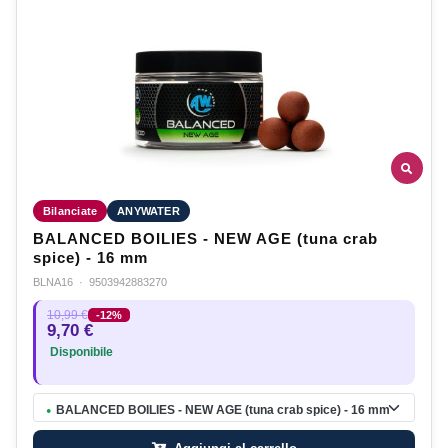
Bilanciate
ANYWATER
BALANCED BOILIES - NEW AGE (tuna crab
spice) - 16 mm
BLNA16
·
9503942883270
10,99 €
-12%
9,70 €
Disponibile
BALANCED BOILIES - NEW AGE (tuna crab spice) - 16 mm
●