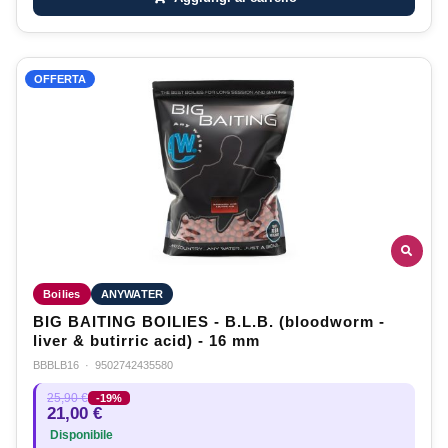
OFFERTA
Boilies
ANYWATER
BIG BAITING BOILIES - B.L.B. (bloodworm -
liver & butirric acid) - 16 mm
BBBLB16
·
9502742435580
25,90 €
-19%
21,00 €
Disponibile