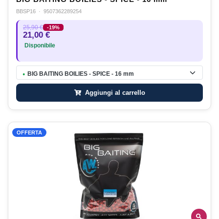
BBSP16
·
9507362289254
25,90 €
-19%
21,00 €
Disponibile
BIG BAITING BOILIES - SPICE - 16 mm
●
Aggiungi al carrello
OFFERTA