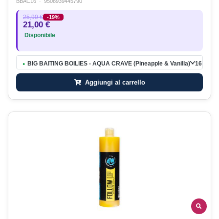
BBAC16
·
9508939445790
25,90 €
-19%
21,00 €
Disponibile
BIG BAITING BOILIES - AQUA CRAVE (Pineapple & Vanilla) - 16 mm
●
Aggiungi al carrello