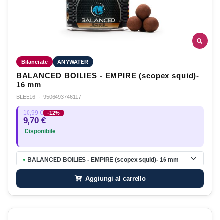
Bilanciate
ANYWATER
BALANCED BOILIES - EMPIRE (scopex squid)-
16 mm
BLEE16
·
9506493746117
10,99 €
-12%
9,70 €
Disponibile
BALANCED BOILIES - EMPIRE (scopex squid)- 16 mm
●
Aggiungi al carrello