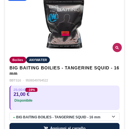
Boilies
ANYWATER
BIG BAITING BOILIES - TANGERINE SQUID - 16
mm
BBTS16
·
9506549764522
25,90 €
-19%
21,00 €
Disponibile
BIG BAITING BOILIES - TANGERINE SQUID - 16 mm
●
Aggiungi al carrello