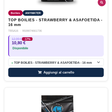
Boilies
ANYWATER
TOP BOILIES - STRAWBERRY & ASAFOETIDA -
16 mm
TBSA16
·
9508874661736
12,99 €
-17%
10,80 €
Disponibile
TOP BOILIES - STRAWBERRY & ASAFOETIDA - 16 mm
●
Aggiungi al carrello