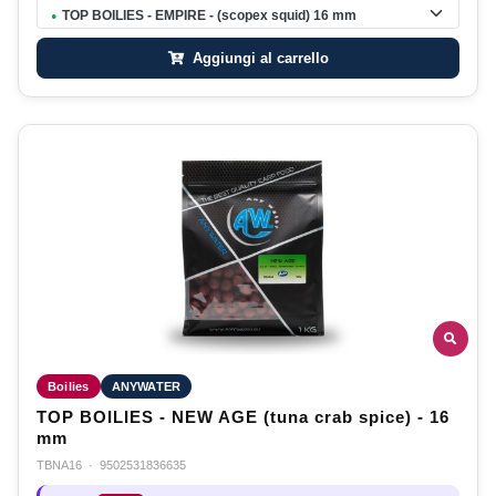
TOP BOILIES - EMPIRE - (scopex squid) 16 mm
●
Aggiungi al carrello
Boilies
ANYWATER
TOP BOILIES - NEW AGE (tuna crab spice) - 16
mm
TBNA16
·
9502531836635