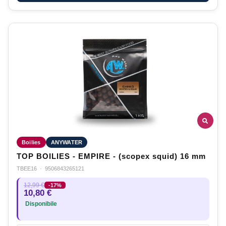
Boilies
ANYWATER
TOP BOILIES - EMPIRE - (scopex squid) 16 mm
TBEE16
·
9506843265121
12,99 €
-17%
10,80 €
Disponibile