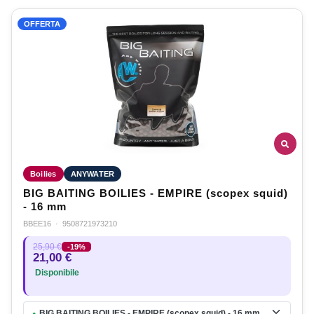
OFFERTA
Boilies
ANYWATER
BIG BAITING BOILIES - EMPIRE (scopex squid)
- 16 mm
BBEE16
·
9508721973210
25,90 €
-19%
21,00 €
Disponibile
BIG BAITING BOILIES - EMPIRE (scopex squid) - 16 mm
●