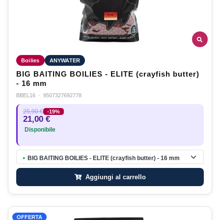
Boilies
ANYWATER
BIG BAITING BOILIES - ELITE (crayfish butter)
- 16 mm
BBEL16
·
9507327692778
25,90 €
-19%
21,00 €
Disponibile
BIG BAITING BOILIES - ELITE (crayfish butter) - 16 mm
●
Aggiungi al carrello
OFFERTA