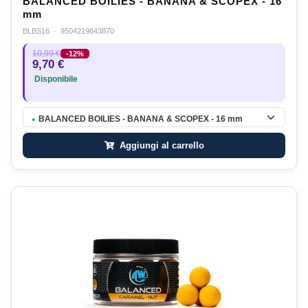
BALANCED BOILIES - BANANA & SCOPEX - 16
mm
BLBS16
·
9504219643870
10,99 €
-12%
9,70 €
Disponibile
BALANCED BOILIES - BANANA & SCOPEX - 16 mm
●
Aggiungi al carrello