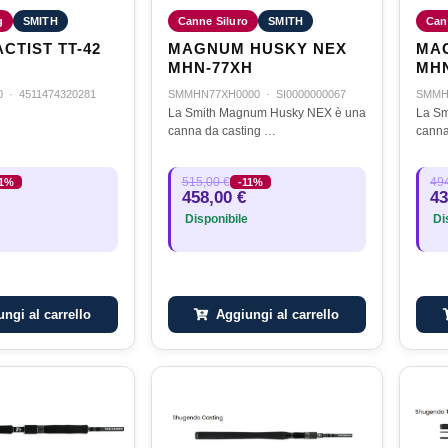
g
SMITH
Canne Siluro
SMITH
Can
CTIST TT-42
MAGNUM HUSKY NEX
MA
MHN-77XH
MHN
0
·
4511474320281
SMMHN77XH0000
·
SI0000000067
SMMH
La Smith Magnum Husky NEX è una
La Sm
canna da casting …
515,00 €
494
11%
-11%
458,00 €
43
Disponibile
Dis
ngi al carrello
Aggiungi al carrello