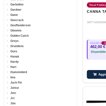
Garbolino
Trout Fishin
Gardner
CANNA TA
Gator
Geecrack
SMTT42000000
Geoffanderson
Gloomis
Golden Catch
Greys
519,00 €
-
462,00 €
Grundens
Guru
Disponibile
Hanak
Hardy
Hart
Humminbird
Aggiu
Ima
Jack Fin
Jatsui
Jmc
Jrc
Jtm