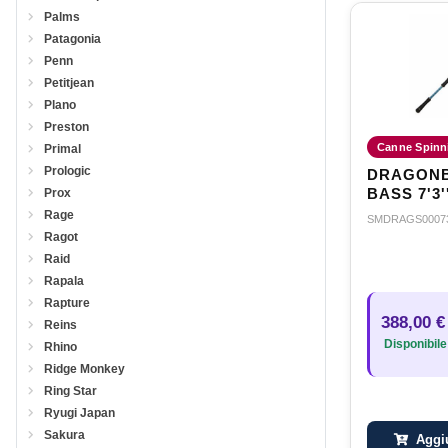
Palms
Patagonia
Penn
Petitjean
Plano
Preston
Canne Spinn
Primal
Prologic
DRAGONB
BASS 7'3'
Prox
Rage
SMDRAGS0007
Ragot
Raid
Rapala
Rapture
388,00 €
Reins
Disponibile
Rhino
Ridge Monkey
Ring Star
Ryugi Japan
Sakura
Aggiu