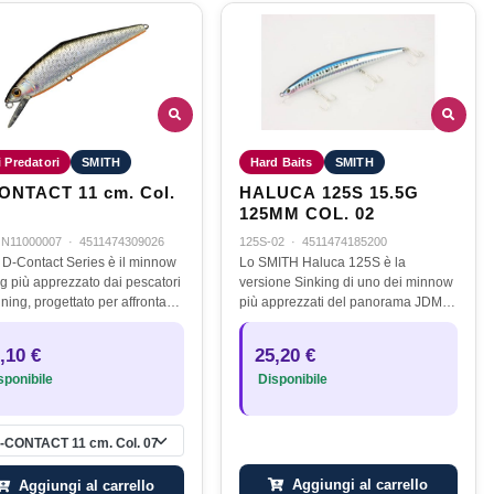
i Predatori
SMITH
Hard Baits
SMITH
ONTACT 11 cm. Col.
HALUCA 125S 15.5G
125MM COL. 02
N11000007
·
4511474309026
125S-02
·
4511474185200
 D-Contact Series è il minnow
Lo SMITH Haluca 125S è la
ng più apprezzato dai pescatori
versione Sinking di uno dei minnow
ning, progettato per affrontare
più apprezzati del panorama JDM
ti, fiumi e laghi con corrente
(Japanese Domestic Market),
nuta. Grazie alla sua
progettato per offrire prestazioni
,10 €
25,20 €
uzione compatta e…
elevate sia in termini di distanza
ponibile
Disponibile
di…
-CONTACT 11 cm. Col. 07
Aggiungi al carrello
Aggiungi al carrello