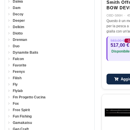
Daiwa
Smith Off
BOW DEVI
Dam
pluggerg S
Decoy
OBD-S86H
·
4
45-180 GR 
Deeper
Questo è un m
13kg drag
per la pesca a 
Delkim
gialla con un'
Diotto
per la pesca co
Drennan
583,00 €
-
della punta è 
517,00 €
Duo
flessibile per 
Disponibile
Dynamite Baits
Falcon
Favorite
Feenyx
Fiiish
Aggiu
Fly
Flylab
Fm Progetto Cucina
Fox
Free Spirit
Fun Fishing
Gamakatsu
Gan Craft