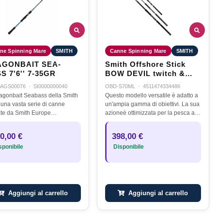
ne Spinning Mare
SMITH
Canne Spinning Mare
SMITH
GONBAIT SEA-
Smith Offshore Stick
S 7'6'' 7-35GR
BOW DEVIL twitch &
blade S 70 ML - 7' 10-40
AGS00076
·
SI0000000040
OBD-S70ML
·
4511474334486
GR - 2PE
agonbait Seabass della Smith
Questo modello versatile è adatto a
è una vasta serie di canne
un'ampia gamma di obiettivi. La sua
ate da Smith Europe
azioneè ottimizzata per la pesca allo
istamente per i nostri mari!
sgombro. Il design affusolato è
le canne si differenziano per
ottimizzato per twitching minnow e
0,00 €
398,00 €
rande versatilità e potenza
pencil affondanti,…
ponibile
Disponibile
Aggiungi al carrello
Aggiungi al carrello