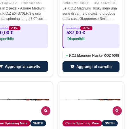
ZEX0S70L2
·
SI0000000053
SMKOZMH00069H
·
4511474249100
 in 2 pezzi - Azione Medium
Le K.O.Z Magnum Husky sono una
a K.O.Z EX-S70LH/2 è una
serie di canne da casting prodotte
 da spinning lunga 7.0" con
dalla casa Giapponese Smith. …
sting weight di 35 grammi
,00 €
594,00 €
-11%
-10%
 Dotata di un innesto aspigot è
0,00 €
537,00 €
rezzo ideale per pescare a…
ponibile
Disponibile
KOZ Magnum Husky KOZ III/69H
●
Aggiungi al carrello
Aggiungi al carrello
ne Spinning Mare
SMITH
Canne Spinning Mare
SMITH