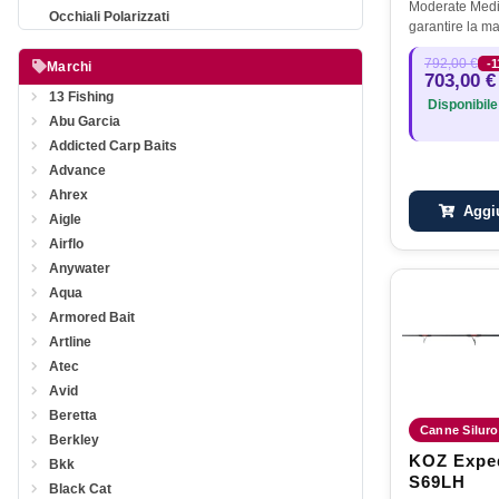
Moderate Medi
Occhiali Polarizzati
garantire la m
equamente su tu
792,00 €
-
Blue Fin Tunam
Marchi
703,00 €
Fin Tuna, GT m
13 Fishing
Disponibile
Abu Garcia
Addicted Carp Baits
Advance
Ahrex
Aggiu
Aigle
Airflo
Anywater
Aqua
Armored Bait
Artline
Atec
Avid
Beretta
Canne Siluro
Berkley
KOZ Exped
Bkk
S69LH
Black Cat