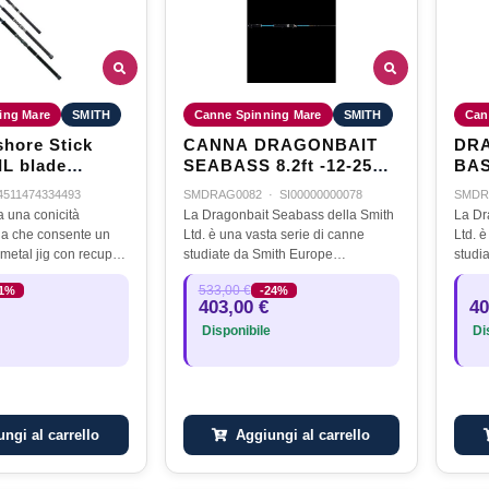
ing Mare
SMITH
Canne Spinning Mare
SMITH
Can
shore Stick
CANNA DRAGONBAIT
DRA
L blade
SEABASS 8.2ft -12-25LB
BAS
78 ML - 7'8"
LURE 14-45GR
4511474334493
SMDRAG0082
·
SI00000000078
SMDR
- 2.5PE
 una conicità
La Dragonbait Seabass della Smith
La Dr
ida che consente un
Ltd. è una vasta serie di canne
Ltd. 
i metal jig con recuperi
studiate da Smith Europe
studi
ghezza leggermente
apposistamente per i nostri mari!
appos
533,00 €
11%
-24%
ende un modello a
Tutte le canne si differenziano per
Tutte 
403,00 €
40
a adatto a un'ampia…
una grande versatilità e potenza
una g
Disponibile
Dis
del…
del…
ngi al carrello
Aggiungi al carrello