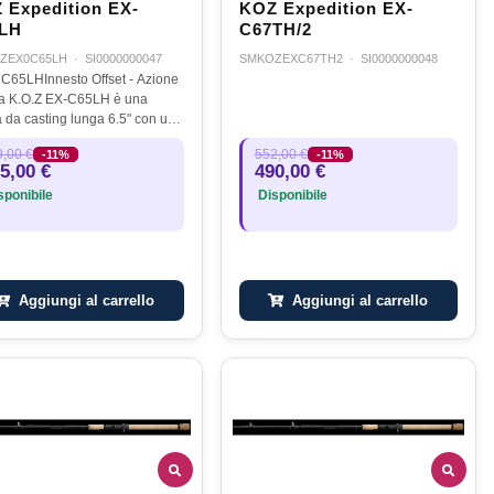
 Expedition EX-
KOZ Expedition EX-
LH
C67TH/2
ZEX0C65LH
·
SI0000000047
SMKOZEXC67TH2
·
SI0000000048
 C65LHInnesto Offset - Azione
a K.O.Z EX-C65LH è una
 da casting lunga 6.5" con un
ng weight di 85 grammi circa.
,00 €
552,00 €
-11%
-11%
o attrezzo
5,00 €
490,00 €
edecaratteristiche che la
ponibile
Disponibile
ono una canna…
Aggiungi al carrello
Aggiungi al carrello