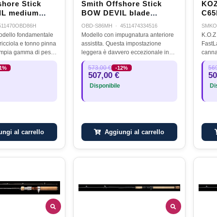
shore Stick
Smith Offshore Stick
KOZ
L medium
BOW DEVIL blade
C65
 86 H - 8'6"
casting S 86 MH - 7'8"
511470OBD86H
OBD-S86MH
·
4511474334516
SMKO
- 6 - 8PE -
30-100 GR - 4 - 6PE
odello fondamentale
Modello con impugnatura anteriore
K.O.Z
ricciola e tonno pinna
assistita. Questa impostazione
FastL
ampia gamma di pesi
leggera è davvero eccezionale in
canna
n i pencil. La sezione
situazioni in cui un approccio
casti
573,00 €
569
11%
-12%
sufficientemente
sensibile è essenziale per la cattura
Quest
507,00 €
50
lanciare…
dei pesci. Questo modello da…
possi
Disponibile
Dis
rend
ngi al carrello
Aggiungi al carrello