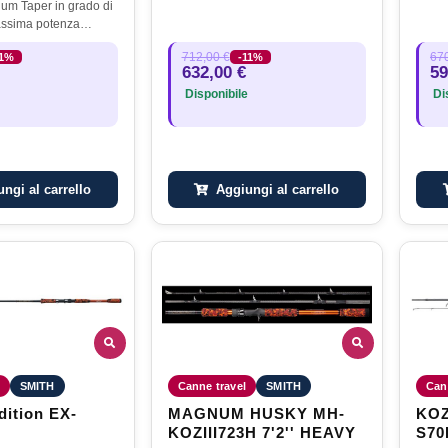
um Taper in grado di
assima potenza
tto il fusto. Target
712,00 €
670
11%
-11%
ax. 100 kg. , Yellow
632,00 €
59
ax. 50 kg. Il…
Disponibile
Dis
ngi al carrello
Aggiungi al carrello
SMITH
Canne travel
SMITH
Can
ition EX-
MAGNUM HUSKY MH-
KOZ
KOZIII723H 7'2'' HEAVY
S70