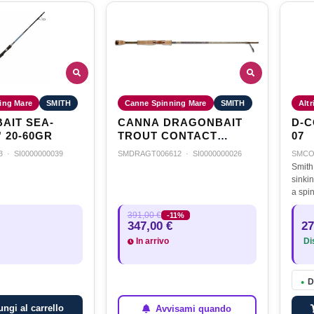
ing Mare
SMITH
Canne Spinning Mare
SMITH
Altr
AIT SEA-
CANNA DRAGONBAIT
D-C
' 20-60GR
TROUT CONTACT
07
SPECIAL 6'7'' 6-12 g
3
·
SI0000000039
SMDRAGT006612
·
SI0000000026
SMCO
Smith
sinki
a spin
torren
391,00 €
-11%
soste
347,00 €
27
costr
In arrivo
Dis
D
●
ngi al carrello
Avvisami quando