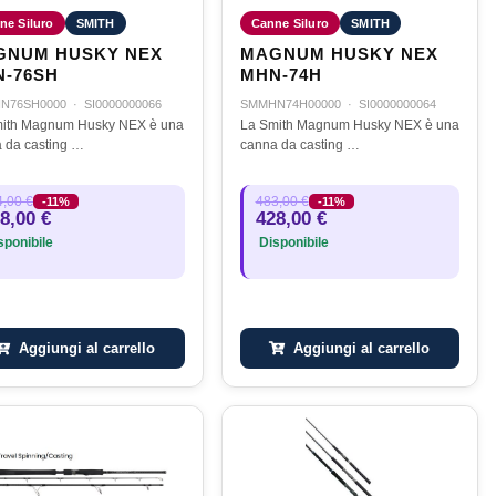
ne Siluro
SMITH
Canne Siluro
SMITH
GNUM HUSKY NEX
MAGNUM HUSKY NEX
-76SH
MHN-74H
N76SH0000
·
SI0000000066
SMMHN74H00000
·
SI0000000064
ith Magnum Husky NEX è una
La Smith Magnum Husky NEX è una
canna da casting …
canna da casting …
,00 €
483,00 €
-11%
-11%
8,00 €
428,00 €
ponibile
Disponibile
Aggiungi al carrello
Aggiungi al carrello