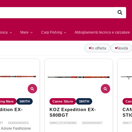
osca
Mare
Carp Fishing
Abbigliamento tecnico e calzature
In offerta
Novità
ing Mare
SMITH
Canne Siluro
SMITH
Can
ition EX-
KOZ Expedition EX-
CA
S80BGT
STI
BT
·
SI0000000054
SMKOZEX0S80BG
·
SI0000000057
SMGT
 - Azione FastAzione