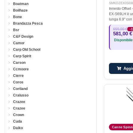
SMKOZEX0S69
Boatman
Innesto Offset
Boilhaze
EX-S69LH è un
Bone
lunga 6.9" con 
Brandazza Pesca
75 grammi circa
655,00 €
-
Bsr
6.9"ha una ris
581,00 €
stupefacente, 
C&F Design
Disponibile
Camor
Carp Old School
Carp Spirit
Carson
Aggiu
Ccmoore
Cierre
Coros
Cortland
Cralusso
Crazee
Crazee
Crown
Cuda
Canne Spinn
Daiko