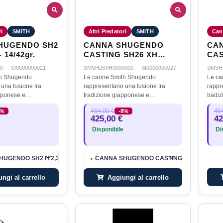
ri
SMITH
Altri Predatori
SMITH
Can
HUGENDO SH2
CANNA SHUGENDO
CA
 - 14/42gr.
CASTING SH26 XH
CAS
2,30mt. - 40/120gr.
0
·
SI0000000021
SMSH26XH0000000
·
SI0000000027
SMSH
th Shugendo
Le canne Smith Shugendo
Le ca
una fusione tra
rappresentano una fusione tra
rappr
pponese e
tradizione giapponese e
tradi
cnologica, offrendo
innovazione tecnologica, offrendo
innov
464,00 €
464
8%
-8%
ati di pesca strumenti
agli appassionati di pesca strumenti
agli 
425,00 €
42
 per diverse tecniche e
di alta qualità per diverse tecniche e
di alt
Disponibile
Dis
ambienti.…
ambie
UGENDO SH2 H 2,30mt. - 14/42gr.
CANNA SHUGENDO CASTING SH26 XH 2,30mt.
●
ngi al carrello
Aggiungi al carrello