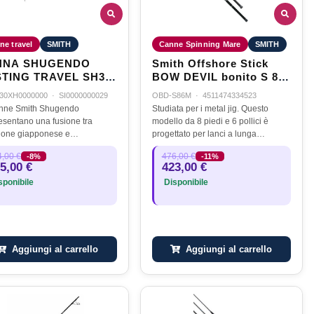
ne travel
SMITH
Canne Spinning Mare
SMITH
NNA SHUGENDO
Smith Offshore Stick
TING TRAVEL SH30
BOW DEVIL bonito S 86
XH 2,20mt. - 30/100gr.
M - 8'6" 20-60 GR - 3PE
30XH0000000
·
SI0000000029
OBD-S86M
·
4511474334523
nne Smith Shugendo
Studiata per i metal jig. Questo
esentano una fusione tra
modello da 8 piedi e 6 pollici è
zione giapponese e
progettato per lanci a lunga
azione tecnologica, offrendo
distanza. Specificamente progettato
,00 €
476,00 €
-8%
-11%
appassionati di pesca strumenti
per la pesca al bonito, offre la lunga
5,00 €
423,00 €
a qualità per diverse tecniche e
distanza di lancio necessaria…
ponibile
Disponibile
nti.…
 - 40/120gr.
Aggiungi al carrello
Aggiungi al carrello