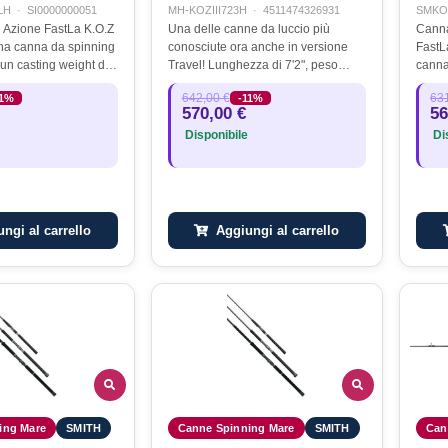
LH
·
SI0000000051
MH-KOZIII723H
·
4511474326931
SMKO
 - Azione FastLa K.O.Z
Una delle canne da luccio più
Canna
a canna da spinning
conosciute ora anche in versione
FastL
un casting weight di
Travel! Lunghezza di 7'2", peso
canna
. Il grezzo di questa
243g, PE 6-10 ingombro 77 cm
un ca
642,00 €
631
11%
-11%
erva di potenza
circa.
570,00 €
56
se siete…
l’att
Disponibile
Dis
ngi al carrello
Aggiungi al carrello
ing Mare
SMITH
Canne Spinning Mare
SMITH
Can