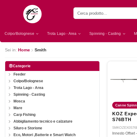
Colpo/Bolognese
Trota Lago - Area
Spinning - Casting
M
Sei in:
Home
Smith
Categorie
Feeder
Colpo/Bolognese
Trota Lago - Area
Spinning - Casting
Mosca
Canne Spinn
Mare
KOZ Exped
Carp Fishing
S76BTH
Abbigliamento tecnico e calzature
SMKOZEX0S76
Siluro e Storione
Innesto Offset
Eco, Motori ,Batterie e Smart Watch