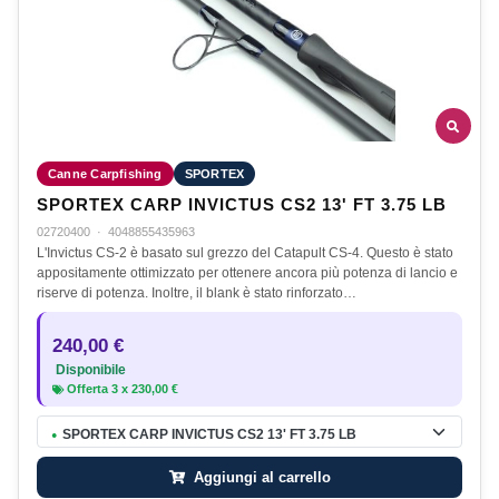
Canne Carpfishing
SPORTEX
SPORTEX CARP INVICTUS CS2 13' FT 3.75 LB
02720400
·
4048855435963
L'Invictus CS-2 è basato sul grezzo del Catapult CS-4. Questo è stato
appositamente ottimizzato per ottenere ancora più potenza di lancio e
riserve di potenza. Inoltre, il blank è stato rinforzato…
240,00 €
Disponibile
Offerta
3
x
230,00 €
SPORTEX CARP INVICTUS CS2 13' FT 3.75 LB
●
Aggiungi al carrello