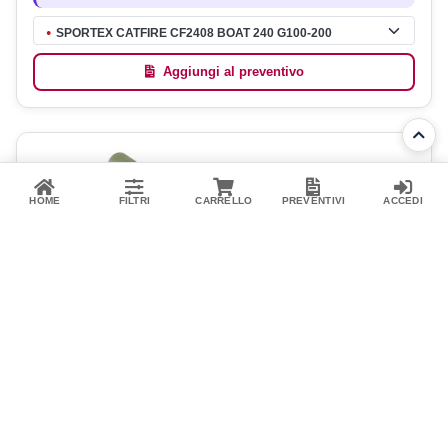
SPORTEX CATFIRE CF2408 BOAT 240 G100-200
●
Aggiungi al preventivo
HOME
FILTRI
CARRELLO
PREVENTIVI
ACCEDI
Spinning
SPORTEX
SPORTEX CATFIRE CF1818 VERT.180 G90-200
02720480
·
4048855436168
Lo slogan di Sportex per presentare le nuove Catfire CS-2 è POWER