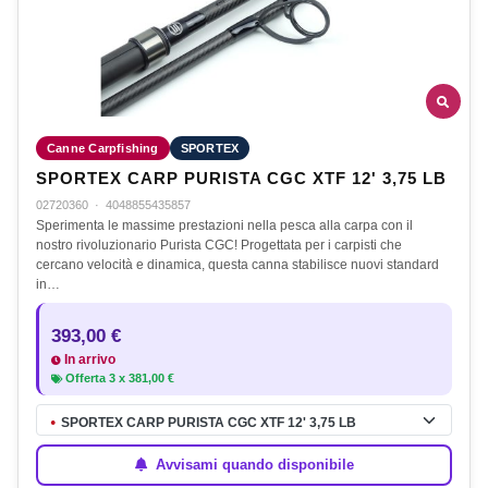
Canne Carpfishing
SPORTEX
SPORTEX CARP PURISTA CGC XTF 12' 3,75 LB
02720360
·
4048855435857
Sperimenta le massime prestazioni nella pesca alla carpa con il
nostro rivoluzionario Purista CGC! Progettata per i carpisti che
cercano velocità e dinamica, questa canna stabilisce nuovi standard
in…
393,00 €
In arrivo
Offerta
3
x
381,00 €
SPORTEX CARP PURISTA CGC XTF 12' 3,75 LB
●
Avvisami quando disponibile