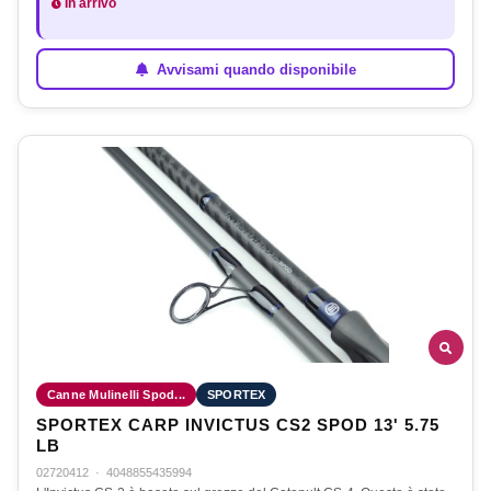
In arrivo
Avvisami quando disponibile
Canne Mulinelli Spod...
SPORTEX
SPORTEX CARP INVICTUS CS2 SPOD 13' 5.75
LB
02720412
·
4048855435994