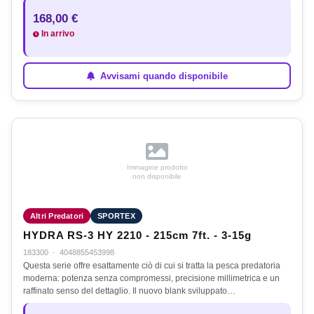
168,00 €
In arrivo
Avvisami quando disponibile
Immagine prodotto
non disponibile
Altri Predatori
SPORTEX
HYDRA RS-3 HY 2210 - 215cm 7ft. - 3-15g
183300
·
4048855453998
Questa serie offre esattamente ciò di cui si tratta la pesca predatoria
moderna: potenza senza compromessi, precisione millimetrica e un
raffinato senso del dettaglio. Il nuovo blank sviluppato…