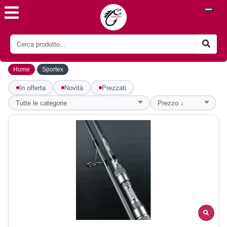
›
Home
Sportex
In offerta
Novità
Prezzati