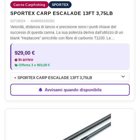
Canne Carpfishing
SPORTEX
SPORTEX CARP ESCALADE 13FT 3,75LB
02718024
·
4048855426381
Velocità, distanza di lancio e precisione sono i punti chiave del
successo di questa canna. La sua potenza deriva dall'utilizzo di un
blank “Heptacore” arricchito con fibre di carbonio T1100. Le…
929,00 €
In arrivo
Offerta
3
x
903,00 €
SPORTEX CARP ESCALADE 13FT 3,75LB
●
Avvisami quando disponibile